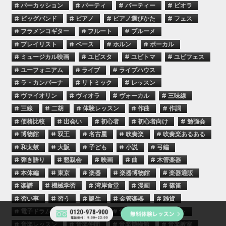
# パーカッション
# パーティ
# パーティー
# ビオラ
# ビッグバンド
# ピアノ
# ピアノ選びかた
# フェス
# フラメンコギター
# フルート
# ブルーメ
# プレイリスト
# ベース
# ホルン
# ボーカル
# ミュージカル映画
# ユビスタ
# ユビトマ
# ユビフェス
# ユーフォニアム
# ライブ
# ライブハウス
# ラ・カンパーナ
# リトミック
# レッスン
# ヴァイオリン
# ヴィオラ
# ヴォーカル
# 三味線
# 三線
# 二胡
# 体験レッスン
# 作曲
# 作詞
# 価格比較
# 出会い
# 初心者
# 初心者向け
# 勉強会
# 博物館
# 双王
# 名古屋
# 吹奏楽
# 吹奏楽あるある
# 和太鼓
# 大阪
# 子ども
# 小説
# 弓編
# 弾き語り
# 懇親会
# 映画
# 曲
# 木管楽器
# 本体編
# 東京
# 楽器
# 楽器博物館
# 楽器通販
# 楽譜
# 機械学習
# 湾岸食堂
# 漫画
# 篠笛
# 習い事
# 習う
# 誕生
# 金管楽器
# 雑貨
# 電子ドラム
# 電子ピアノ
# 音楽
# 音楽イベント
# 音楽レッスン
# 音楽仲間
# 音楽博物館
# 音楽教室