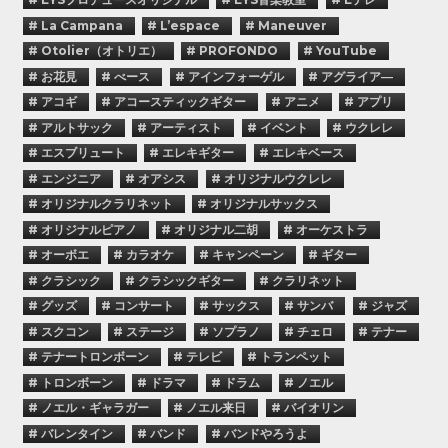
# La Campana
# L’espace
# Maneuver
# Otolier（オトリエ）
# PROFONDO
# YouTube
# お花見
# べース
# アインフォーゲル
# アグライア―
# アコギ
# アコースティックギター
# アニメ
# アプリ
# アルトサック
# アーティスト
# イベント
# ウクレレ
# エスブリュート
# エレキギター
# エレキベース
# エンジニア
# オアシス
# オリジナルウクレレ
# オリジナルクラリネット
# オリジナルサックス
# オリジナルピアノ
# オリジナル二胡
# オーケストラ
# オーボエ
# カラオケ
# キャンペーン
# ギター
# クラシック
# クラシックギター
# クラリネット
# グッズ
# コンサート
# サックス
# サンバ
# ジャズ
# スクコン
# ステージ
# ソプラノ
# チェロ
# テナー
# テナートロンボーン
# テレビ
# トランペット
# トロンボーン
# ドラマ
# ドラム
# ノエル
# ノエル・ギャラガー
# ノエル来日
# バイオリン
# バレンタイン
# バンド
# バンドやろうよ