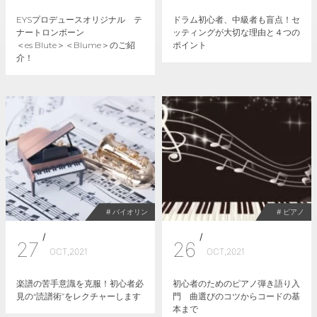
EYSプロデュースオリジナル テ
ドラム初心者、中級者も盲点！セ
ナートロンボーン
ッティングが大切な理由と４つの
＜es Blute＞＜Blume＞のご紹
ポイント
介！
# バイオリン
# ピアノ
/
/
27
26
OCT,2021
OCT,2021
楽譜の苦手意識を克服！初心者必
初心者のためのピアノ弾き語り入
見の“読譜術”をレクチャーします
門 曲選びのコツからコードの基
本まで