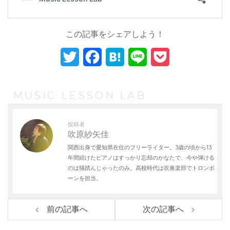
この記事をシェアしよう！
T
F
H
L
P
w
a
a
i
o
i
c
t
n
c
MUSIC LESSON LAB
t
e
e
e
k
投稿者
t
b
n
e
吹原紗矢佳
関西出身で愛知県在住のフリーライター。3歳の頃から13
e
o
a
t
年間続けたピアノはすっかり忘却のかなたで、今や弾ける
r
o
のは猫踏んじゃったのみ。高校時代は吹奏楽部でトロンボ
ーンを担当。
k
前の記事へ
次の記事へ