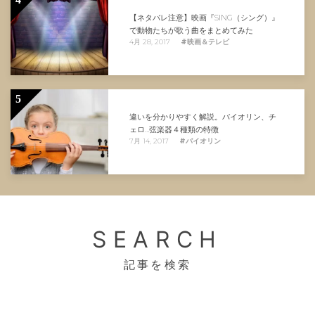
【ネタバレ注意】映画『SING（シング）』
で動物たちが歌う曲をまとめてみた
4月 28, 2017
#映画＆テレビ
5
違いを分かりやすく解説。バイオリン、チ
ェロ…弦楽器４種類の特徴
7月 14, 2017
#バイオリン
SEARCH
記事を検索