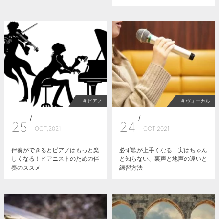
# ピアノ
# ヴォーカル
/
/
25
24
OCT,2021
OCT,2021
伴奏ができるとピアノはもっと楽
必ず歌が上手くなる！実はちゃん
しくなる！ピアニストのための伴
と知らない、裏声と地声の違いと
奏のススメ
練習方法