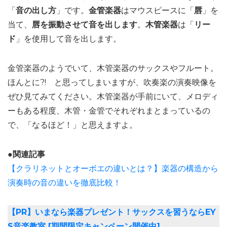
「
音の出し方
」です。
金管楽器
はマウスピースに「
唇
」を
当て、
唇を振動させて音を出します
。
木管楽器
は「
リー
ド
」を使用して音を出します。
金管楽器のようでいて、木管楽器のサックスやフルート。
ほんとに?! と思ってしまいますが、吹奏楽の演奏映像を
ぜひ見てみてください。木管楽器が手前にいて、メロディ
ーもある程度、木管・金管でそれぞれまとまっているの
で、「なるほど！」と思えますよ。
●関連記事
【クラリネットとオーボエの違いとは？】楽器の構造から
演奏時の音の違いを徹底比較！
【PR】いまなら楽器プレゼント！サックスを習うならEY
S音楽教室 [期間限定キャンペーン開催中]