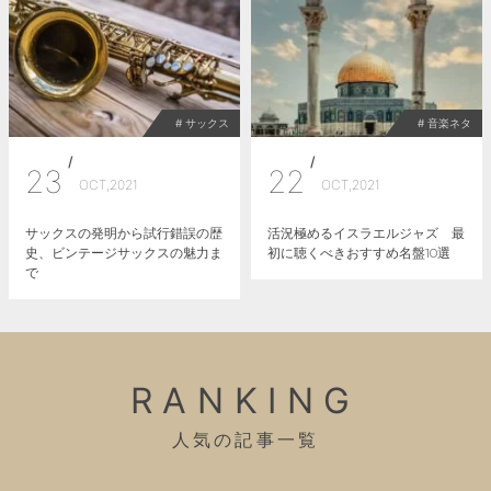
# サックス
# 音楽ネタ
/
/
23
22
OCT,2021
OCT,2021
サックスの発明から試行錯誤の歴
活況極めるイスラエルジャズ 最
史、ビンテージサックスの魅力ま
初に聴くべきおすすめ名盤10選
で
RANKING
人気の記事一覧