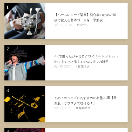
1
【ベースのコード講座】初心者のための指
板で覚える基本コードを一挙解説
4月 29, 2020
#ベース
2
4Kで甦ったジャミロクワイ「Virtual Insan
ity」をもっと楽しむための5つの雑学
9月 10, 2021
#音楽ネタ
3
初めてのジャズにおすすめの名盤20選【最
新版・サブスクで聴ける！】
9月 24, 2021
#音楽ネタ
4