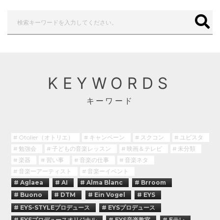
KEYWORDS
キーワード
# Otolier（オトリエ）
# キャンペーン
# スクコン
# ユビスタ
# 勉強会
# 子どもの音楽レッスン
# 映画＆テレビ
# 未分類
# 楽器
# 習い事
# 音楽の仕事
# 音楽ネタ
# 音楽ーアーティスト
# 音楽ーイベント
# Aglaea
# AI
# Alma Blanc
# Brroom
# Buono
# DTM
# Ein Vogel
# EYS
# EYS-STYLEプロデュース
# EYSプロデュース
# EYSプロデュースオリジナル
# EYS音楽教室
# Eテレ