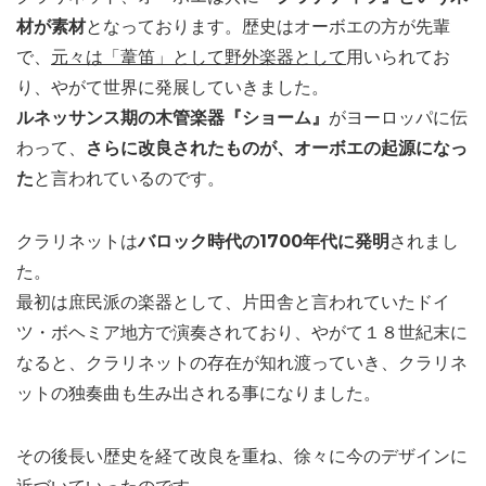
材が素材
となっております。歴史はオーボエの方が先輩
で、
元々は「葦笛」として野外楽器として
用いられてお
り、やがて世界に発展していきました。
ルネッサンス期の木管楽器『ショーム』
がヨーロッパに伝
わって、
さらに改良されたものが、オーボエの起源になっ
た
と言われているのです。
クラリネットは
バロック時代の1700年代に発明
されまし
た。
最初は庶民派の楽器として、片田舎と言われていたドイ
ツ・ボヘミア地方で演奏されており、やがて１８世紀末に
なると、クラリネットの存在が知れ渡っていき、クラリネ
ットの独奏曲も生み出される事になりました。
その後長い歴史を経て改良を重ね、徐々に今のデザインに