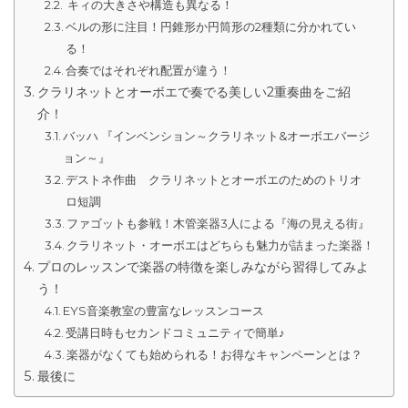
キィの大きさや構造も異なる！
ベルの形に注目！円錐形か円筒形の2種類に分かれてい
る！
合奏ではそれぞれ配置が違う！
クラリネットとオーボエで奏でる美しい2重奏曲をご紹
介！
バッハ 『インベンション～クラリネット&オーボエバージ
ョン～』
デストネ作曲 クラリネットとオーボエのためのトリオ
ロ短調
ファゴットも参戦！木管楽器3人による『海の見える街』
クラリネット・オーボエはどちらも魅力が詰まった楽器！
プロのレッスンで楽器の特徴を楽しみながら習得してみよ
う！
EYS音楽教室の豊富なレッスンコース
受講日時もセカンドコミュニティで簡単♪
楽器がなくても始められる！お得なキャンペーンとは？
最後に