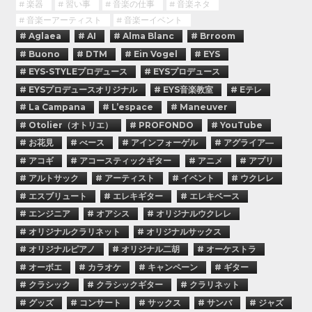
# 楽器
# 習い事
# 音楽の仕事
# 音楽ネタ
# 音楽ーアーティスト
# 音楽ーイベント
# Aglaea
# AI
# Alma Blanc
# Brroom
# Buono
# DTM
# Ein Vogel
# EYS
# EYS-STYLEプロデュース
# EYSプロデュース
# EYSプロデュースオリジナル
# EYS音楽教室
# Eテレ
# La Campana
# L’espace
# Maneuver
# Otolier（オトリエ）
# PROFONDO
# YouTube
# お花見
# べース
# アインフォーゲル
# アグライア―
# アコギ
# アコースティックギター
# アニメ
# アプリ
# アルトサック
# アーティスト
# イベント
# ウクレレ
# エスブリュート
# エレキギター
# エレキベース
# エンジニア
# オアシス
# オリジナルウクレレ
# オリジナルクラリネット
# オリジナルサックス
# オリジナルピアノ
# オリジナル二胡
# オーケストラ
# オーボエ
# カラオケ
# キャンペーン
# ギター
# クラシック
# クラシックギター
# クラリネット
# グッズ
# コンサート
# サックス
# サンバ
# ジャズ