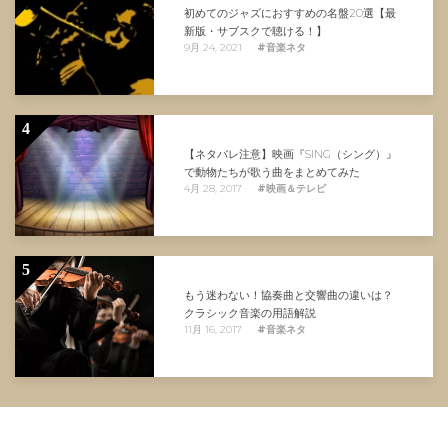
初めてのジャズにおすすめの名盤20選【最
新版・サブスクで聴ける！】
9月 24, 2021
#音楽ネタ
4
【ネタバレ注意】映画『SING（シング）』
で動物たちが歌う曲をまとめてみた
4月 28, 2017
#映画＆テレビ
5
もう迷わない！協奏曲と交響曲の違いは？
クラシック音楽の用語解説
11月 16, 2017
#音楽ネタ