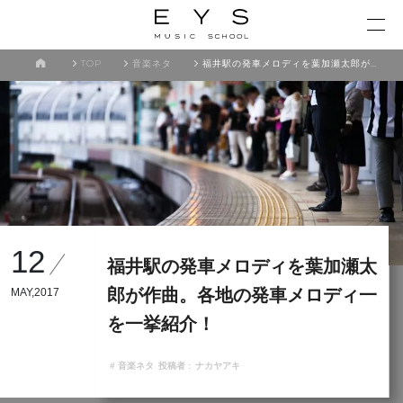
TOP
音楽ネタ
福井駅の発車メロディを葉加瀬太郎が作曲。各地の発車メロディ一を一挙紹介！
12
福井駅の発車メロディを葉加瀬太
郎が作曲。各地の発車メロディ一
MAY,2017
を一挙紹介！
# 音楽ネタ
投稿者 :
ナカヤアキ