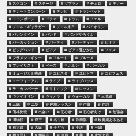
# スクコン
# ステージ
# ソプラノ
# チェロ
# テナー
# テナートロンボーン
# テレビ
# トランペット
# トロンボーン
# ドラマ
# ドラム
# ノエル
# ノエル・ギャラガー
# ノエル来日
# バイオリン
# バレンタイン
# バンド
# バンドやろうよ
# パーカッション
# パーティ
# パーティー
# ビオラ
# ビッグバンド
# ピアノ
# ピアノ選びかた
# フェス
# フラメンコギター
# フルート
# ブルーメ
# プレイリスト
# ベース
# ホルン
# ボーカル
# ミュージカル映画
# ユビスタ
# ユビトマ
# ユビフェス
# ユーフォニアム
# ライブ
# ライブハウス
# ラ・カンパーナ
# リトミック
# レッスン
# ヴァイオリン
# ヴィオラ
# ヴォーカル
# 三味線
# 三線
# 二胡
# 体験レッスン
# 作曲
# 作詞
# 価格比較
# 出会い
# 初心者
# 初心者向け
# 勉強会
# 博物館
# 双王
# 名古屋
# 吹奏楽
# 吹奏楽あるある
# 和太鼓
# 大阪
# 子ども
# 小説
# 弓編
# 弾き語り
# 懇親会
# 映画
# 曲
# 木管楽器