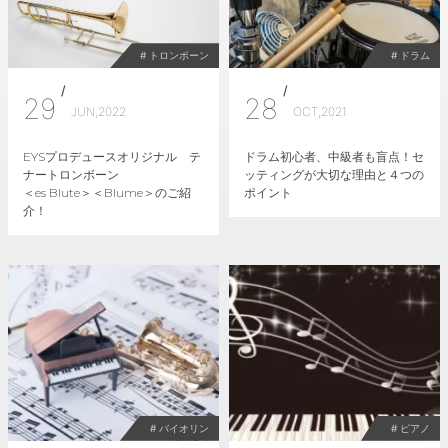
# トロンボーン
# ドラム
/
/
29
28
JUN,2022
OCT,2021
EYSプロデュースオリジナル テ
ドラム初心者、中級者も盲点！セ
ナートロンボーン
ッティングが大切な理由と４つの
＜es Blute＞＜Blume＞のご紹
ポイント
介！
# バイオリン
# ピアノ