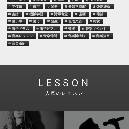
# 本体編
# 東京
# 楽器
# 楽器博物館
# 楽器通販
# 楽譜
# 機械学習
# 湾岸食堂
# 漫画
# 篠笛
# 習い事
# 習う
# 誕生
# 金管楽器
# 雑貨
# 電子ドラム
# 電子ピアノ
# 音楽
# 音楽イベント
# 音楽レッスン
# 音楽仲間
# 音楽博物館
# 音楽教室
# 音楽番組
LESSON
人気のレッスン