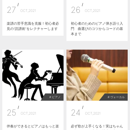
/
/
27
26
OCT,2021
OCT,2021
楽譜の苦手意識を克服！初心者必
初心者のためのピアノ弾き語り入
見の“読譜術”をレクチャーします
門 曲選びのコツからコードの基
本まで
# ピアノ
# ヴォーカル
/
/
25
24
OCT,2021
OCT,2021
伴奏ができるとピアノはもっと楽
必ず歌が上手くなる！実はちゃん