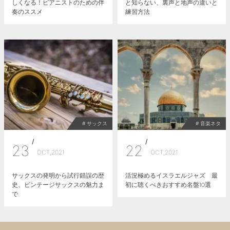
しくなる！ピアニストのための伴
と知らない、裏声と地声の違いと
奏のススメ
練習方法
# サックス
# 音楽ネタ
/
/
23
22
OCT,2021
OCT,2021
サックスの発明から試行錯誤の歴
活況極めるイスラエルジャズ 最
史、ビンテージサックスの魅力ま
初に聴くべきおすすめ名盤10選
で