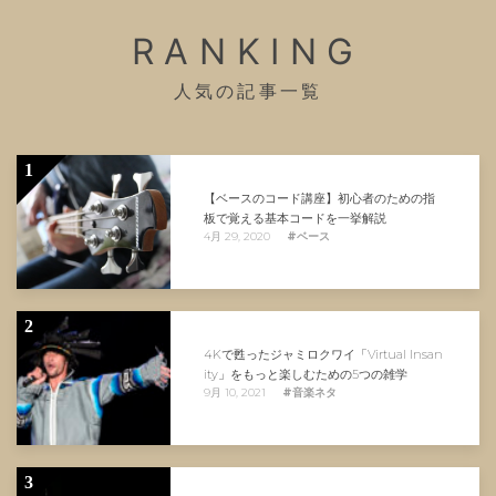
RANKING
人気の記事一覧
1
【ベースのコード講座】初心者のための指
板で覚える基本コードを一挙解説
4月 29, 2020
#ベース
2
4Kで甦ったジャミロクワイ「Virtual Insan
ity」をもっと楽しむための5つの雑学
9月 10, 2021
#音楽ネタ
3