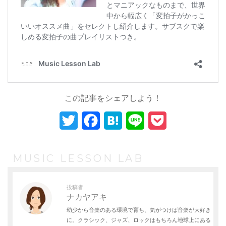
この記事をシェアしよう！
T
F
H
L
P
w
a
a
i
o
i
c
t
n
c
MUSIC LESSON LAB
t
e
e
e
k
投稿者
t
b
n
e
ナカヤアキ
幼少から音楽のある環境で育ち、気がつけば音楽が大好き
e
o
a
t
に。クラシック、ジャズ、ロックはもちろん地球上にある