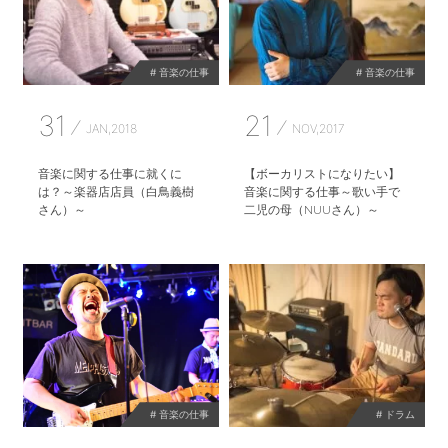
# 音楽の仕事
# 音楽の仕事
31
21
JAN,2018
NOV,2017
音楽に関する仕事に就くに
【ボーカリストになりたい】
は？～楽器店店員（白鳥義樹
音楽に関する仕事～歌い手で
さん）～
二児の母（NUUさん）～
# 音楽の仕事
# ドラム