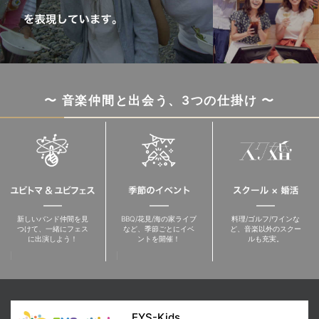
〜 音楽仲間と出会う、3つの仕掛け 〜
新しいバンド仲間を見
BBQ/花見/海の家ライブ
料理/ゴルフ/ワインな
つけて、一緒にフェス
など、季節ごとにイベ
ど、音楽以外のスクー
に出演しよう！
ントを開催！
ルも充実。
EYS-Kids