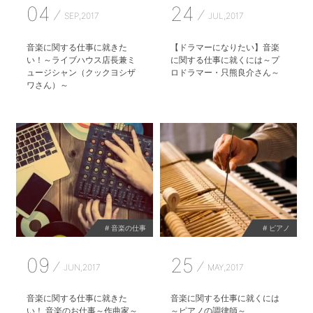
04
24
SEP,2017
JUL,2017
音楽に関する仕事に就きた
【ドラマーになりたい】音楽
い！～ライブハウス店長兼ミ
に関する仕事に就くには～プ
ュージシャン（クックヨシザ
ロドラマー・只熊良介さん～
ワさん）～
# 音楽の仕事
# ピアノ
09
25
JUN,2017
MAY,2017
音楽に関する仕事に就きた
音楽に関する仕事に就くには
い！ 音楽のお仕事～作曲家～
～ピアノの調律師～