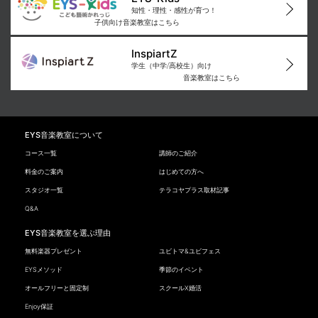
知性・理性・感性が育つ！
子供向け音楽教室はこちら
InspiartZ
学生（中学/高校生）向け
音楽教室はこちら
EYS音楽教室について
コース一覧
講師のご紹介
料金のご案内
はじめての方へ
スタジオ一覧
テラコヤプラス取材記事
Q&A
EYS音楽教室を選ぶ理由
無料楽器プレゼント
ユビトマ&ユビフェス
EYSメソッド
季節のイベント
オールフリーと固定制
スクールX婚活
Enjoy保証