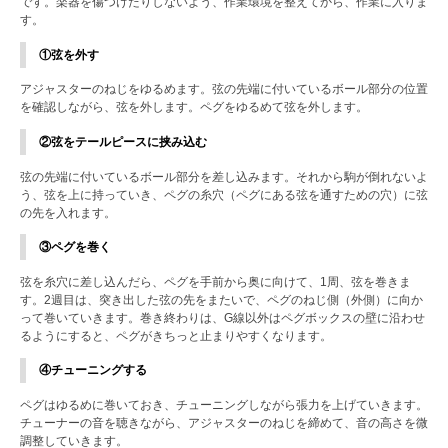
です。楽器を傷つけたりしないよう、作業環境を整えてから、作業に入りま
す。
①弦を外す
アジャスターのねじをゆるめます。弦の先端に付いているボール部分の位置
を確認しながら、弦を外します。ペグをゆるめて弦を外します。
②弦をテールピースに挟み込む
弦の先端に付いているボール部分を差し込みます。それから駒が倒れないよ
う、弦を上に持っていき、ペグの糸穴（ペグにある弦を通すための穴）に弦
の先を入れます。
③ペグを巻く
弦を糸穴に差し込んだら、ペグを手前から奥に向けて、1周、弦を巻きま
す。2週目は、突き出した弦の先をまたいで、ペグのねじ側（外側）に向か
って巻いていきます。巻き終わりは、G線以外はペグボックスの壁に沿わせ
るようにすると、ペグがきちっと止まりやすくなります。
④チューニングする
ペグはゆるめに巻いておき、チューニングしながら張力を上げていきます。
チューナーの音を聴きながら、アジャスターのねじを締めて、音の高さを微
調整していきます。