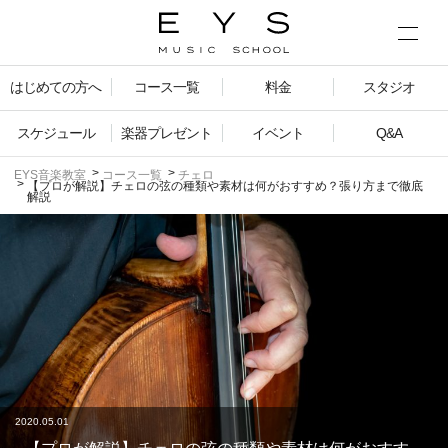
はじめての方へ
コース一覧
料金
スタジオ
スケジュール
楽器プレゼント
イベント
Q&A
EYS音楽教室
コース一覧
チェロ
【プロが解説】チェロの弦の種類や素材は何がおすすめ？張り方まで徹底
解説
2020.05.01