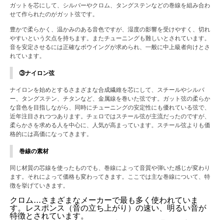
ガットを芯にして、シルバーやクロム、タングステンなどの巻線を組み合わ
せて作られたのがガット弦です。
豊かで柔らかく、温かみのある音色ですが、湿度の影響を受けやすく、切れ
やすいという欠点を持ちます。またチューニングも難しいとされています。
音を安定させるには正確なボウイングが求められ、一般に中上級者向けとさ
れています。
③ナイロン弦
ナイロンを始めとするさまざまな合成繊維を芯にして、スチールやシルバ
ー、タングステン、チタンなど、金属線を巻いた弦です。ガット弦の柔らか
な音色を目指しながら、同時にチューニングの安定性にも優れている弦で、
近年注目されつつあります。チェロではスチール弦が主流だったのですが、
柔らかさを求める人を中心に、人気が高まっています。スチール弦よりも価
格的には高価になってきます。
巻線の素材
同じ材質の芯線を使ったものでも、巻線によって音質や弾いた感じが変わり
ます。それによって価格も変わってきます。ここでは主な巻線について、特
徴を挙げていきます。
クロム…さまざまなメーカーで最も多く使われていま
す。レスポンス（音の立ち上がり）の速い、明るい音が
特徴とされています。