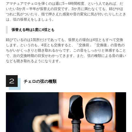
アマチュアでチェロを弾くのは週に5～6時間程度、という人であれば、だ
いたい3か月～半年が張替えの目安です。3か月に満たなくても、錆びやほ
つれに気がついたり、指で押さえた感覚や音の変化に気が付いたりしたとき
は、弦の張替えをしましょう。
張替える時は1度に4弦とも
錆びているのは1箇所だけであっても、張替えの場合は4弦ともすべて交換
します。というのも、4弦とも交換すると、「交換前」「交換後」の音色の
ちがいがくっきりと聴き取れるからです。この音をしっかりと体感すること
で、次の交換時期の目安がわかってきます。また、弦の種類による音の違い
なども聴き取れるようになります。
チェロの弦の種類