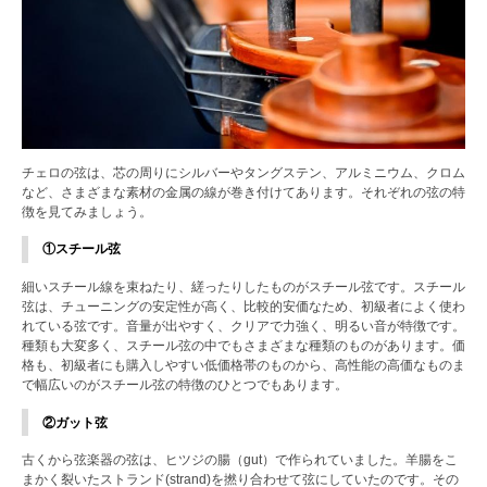
チェロの弦は、芯の周りにシルバーやタングステン、アルミニウム、クロム
など、さまざまな素材の金属の線が巻き付けてあります。それぞれの弦の特
徴を見てみましょう。
①スチール弦
細いスチール線を束ねたり、縒ったりしたものがスチール弦です。スチール
弦は、チューニングの安定性が高く、比較的安価なため、初級者によく使わ
れている弦です。音量が出やすく、クリアで力強く、明るい音が特徴です。
種類も大変多く、スチール弦の中でもさまざまな種類のものがあります。価
格も、初級者にも購入しやすい低価格帯のものから、高性能の高価なものま
で幅広いのがスチール弦の特徴のひとつでもあります。
②ガット弦
古くから弦楽器の弦は、ヒツジの腸（gut）で作られていました。羊腸をこ
まかく裂いたストランド(strand)を撚り合わせて弦にしていたのです。その