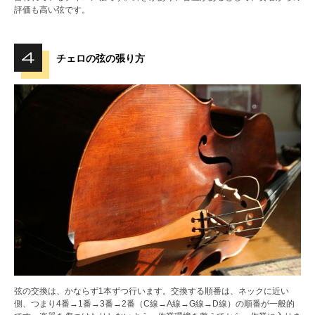
評価も高い弦です。
チェロの弦の張り方
弦の交換は、かならず1本ずつ行います。交換する順番は、ネックに近い
側、つまり4番→1番→3番→2番（C線→A線→G線→D線）の順番が一般的