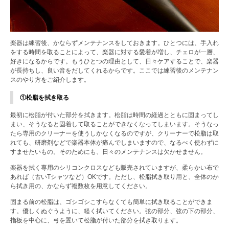
楽器は練習後、かならずメンテナンスをしておきます。ひとつには、手入れ
をする時間を取ることによって、楽器に対する愛着が増し、チェロが一層、
好きになるからです。もうひとつの理由として、日々ケアすることで、楽器
が長持ちし、良い音をだしてくれるからです。ここでは練習後のメンテナン
スのやり方をご紹介します。
①松脂を拭き取る
最初に松脂が付いた部分を拭きます。松脂は時間の経過とともに固まってし
まい、そうなると固着して取ることができなくなってしまいます。そうなっ
たら専用のクリーナーを使うしかなくなるのですが、クリーナーで松脂は取
れても、研磨剤などで楽器本体が痛んでしまいますので、なるべく使わずに
すませたいもの。そのためにも、日々のメンテナンスは欠かせません。
楽器を拭く専用のシリコンクロスなども販売されていますが、柔らかい布で
あれば（古いTシャツなど）OKです。ただし、松脂拭き取り用と、全体のか
ら拭き用の、かならず複数枚を用意してください。
固まる前の松脂は、ゴシゴシこすらなくても簡単に拭き取ることができま
す。優しくぬぐうように、軽く拭いてください。弦の部分、弦の下の部分、
指板を中心に、弓を置いて松脂が付いた部分を拭き取ります。