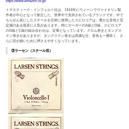
https://www.amazon.co.jp/
トマスティーク・インフェルト社は、1919年にウィーンでヴァイオリン製
作者が中心となって創立した、世界中で支持されているブランドです。中で
もらせん状にしたスチールを芯材に使用したスピロコアは、豊かな音色と安
定感のある低音に人気があります。特にヤーガーのA線とD線、スピロコア
のG線とC線の組み合わせは、定番となっています。クロム巻きとタングス
テン巻きがありますが、タングステン巻きは高価な分、音色も一層良く、さ
らに弦が細いために押さえやすくなっています。
③ラーセン（スチール弦）