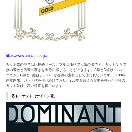
https://www.amazon.co.jp/
ガット弦の中では比較的リーズナブルな価格で人気の弦です。ガットならで
はの音色と倍音の響きを十分に感じることができます。A線とD線はアルミ
ニウム、G線とC線はシルバーが巻線の素材として使われています。1789年
創立以来、ガット弦を作り続けており、200年を超える歴史を持った同社の
ガット弦は、高い評価を得ています。
⑤ドミナント（ナイロン弦）