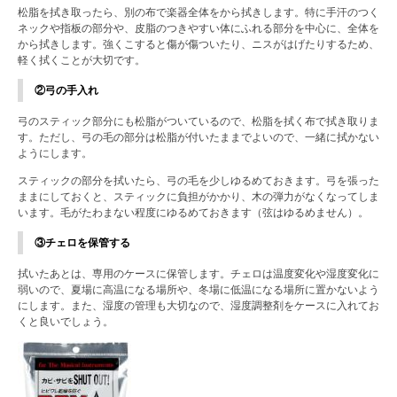
松脂を拭き取ったら、別の布で楽器全体をから拭きします。特に手汗のつく
ネックや指板の部分や、皮脂のつきやすい体にふれる部分を中心に、全体を
から拭きします。強くこすると傷が傷ついたり、ニスがはげたりするため、
軽く拭くことが大切です。
②弓の手入れ
弓のスティック部分にも松脂がついているので、松脂を拭く布で拭き取りま
す。ただし、弓の毛の部分は松脂が付いたままでよいので、一緒に拭かない
ようにします。
スティックの部分を拭いたら、弓の毛を少しゆるめておきます。弓を張った
ままにしておくと、スティックに負担がかかり、木の弾力がなくなってしま
います。毛がたわまない程度にゆるめておきます（弦はゆるめません）。
③チェロを保管する
拭いたあとは、専用のケースに保管します。チェロは温度変化や湿度変化に
弱いので、夏場に高温になる場所や、冬場に低温になる場所に置かないよう
にします。また、湿度の管理も大切なので、湿度調整剤をケースに入れてお
くと良いでしょう。