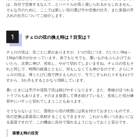
は、自分で交換するなんて…とハードルが高く感じられるかもしれません。
そんな方のために、ここでは新しい弦の選び方や交換の仕方、また楽器の手
入れの仕方についてご紹介します。
チェロの弦の換え時は？目安は？
チェロの弦は、弦ごとに差がありますが、1つの弦につき、だいたい9kg～
13kgの張力がかかっています。糸でもヒモでも、重いものをぶらさげてお
いたら、次第に伸び、劣化し、やがて切れてしまいますね。チェロの弦もそ
れと同じで、時間の経過とともに、何もしなくても伸びるのです。さらにチ
ェロの弦は、弾くたびに指で押さえられたリ、弓でこすられたりするわけで
すから、3か月もするとかなり消耗しています。
暑いときには手汗や湿気で弦は錆びやすくなります。また、巻線がほつれる
トラブルもあります。そのまま放置して弾き続けていると、劣化した弦が練
習中にバチンと切れてしまうこともあります。
そうならないように、普段から弦の状態には気を付けておきたいものです。
弦の交換は楽器店に依頼することもできますが、これから長いつきあいにな
る楽器ですので、この機会に自分で張れるようになっておくと安心です。
張替え時の目安