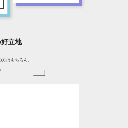
の好立地
の方はもちろん、
。