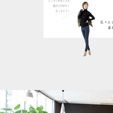
広々と
是