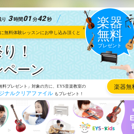
3
01
40
残り
時間
分
秒
祭り！