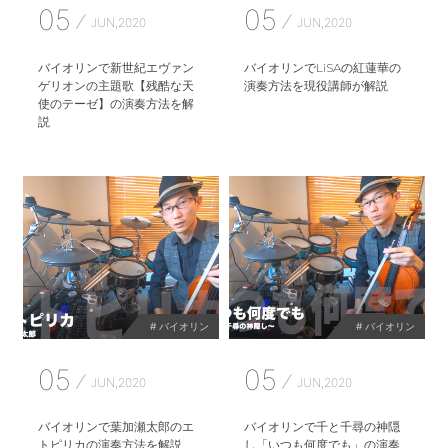
05
05
JUN,2020
JUN,2020
バイオリンで新世紀エヴァン
バイオリンでLiSAの紅蓮華の
ゲリオンの主題歌【残酷な天
演奏方法を現役講師が解説
使のテーゼ】の演奏方法を解
説
# バイオリン
# バイオリン
05
05
JUN,2020
JUN,2020
バイオリンで葉加瀬太郎のエ
バイオリンで千と千尋の神隠
トピリカの演奏方法を解説
し「いつも何度でも」の演奏