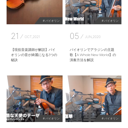
# バイオリン
# バイオリン
21
05
OCT,2021
JUN,2020
【現役音楽講師が解説】バイ
バイオリンでアラジンの主題
オリンの音が綺麗になる3つの
歌【A Whole New World】の
秘訣
演奏方法を解説
# バイオリン
# バイオリン