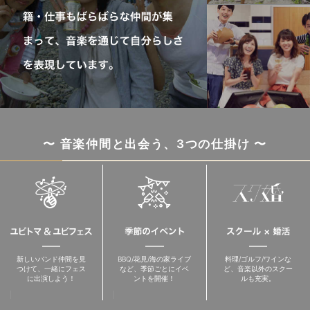
〜 音楽仲間と出会う、3つの仕掛け 〜
新しいバンド仲間を見
BBQ/花見/海の家ライブ
料理/ゴルフ/ワインな
つけて、一緒にフェス
など、季節ごとにイベ
ど、音楽以外のスクー
に出演しよう！
ントを開催！
ルも充実。