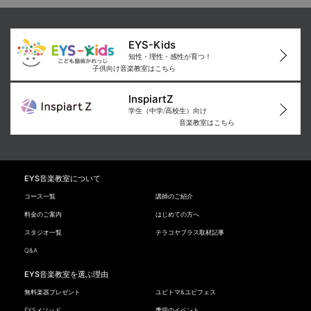
EYS-Kids
知性・理性・感性が育つ！
子供向け音楽教室はこちら
InspiartZ
学生（中学/高校生）向け
音楽教室はこちら
EYS音楽教室について
コース一覧
講師のご紹介
料金のご案内
はじめての方へ
スタジオ一覧
テラコヤプラス取材記事
Q&A
EYS音楽教室を選ぶ理由
無料楽器プレゼント
ユビトマ&ユビフェス
EYSメソッド
季節のイベント