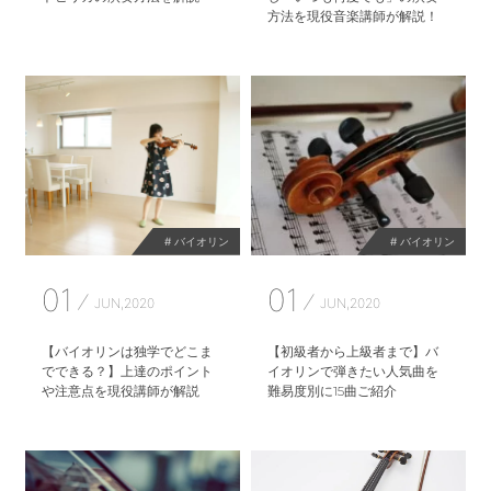
方法を現役音楽講師が解説！
# バイオリン
# バイオリン
01
01
JUN,2020
JUN,2020
【バイオリンは独学でどこま
【初級者から上級者まで】バ
でできる？】上達のポイント
イオリンで弾きたい人気曲を
や注意点を現役講師が解説
難易度別に15曲ご紹介