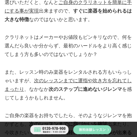
選びいただくと、なんと
ご自身のクラリネットを簡単に手
にする事が実現
出来ますので、
すぐに楽器を始められるは
大きな特徴
なのではないかと思います。
クラリネットはメーカーやお値段もピンキリなので、何を
選んだら良いか分からず、最初のハードルをより高く感じ
てしまう方も多いのではないでしょうか？
また、レッスン時のみ楽器をレンタルされる方もいらっし
ゃいますが、
次のレッスンまでに運指や吹き方を忘れてし
まったり
、なかなか
次のステップに進めないジレンマ
を感
じてしまうかもしれません。
ご自身の楽器をお持ちでしたら、そのようなジレンマを抱
かずとも、
次のレッスンまでに指づかいを確認
出来たり、
今吹きたい！と感じた際に
気軽に演奏を楽しむ事が出来る