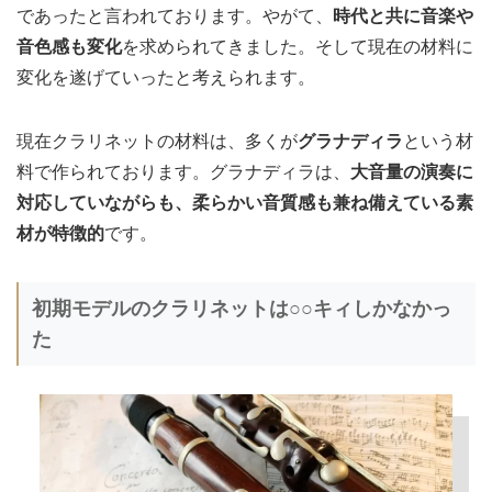
であったと言われております。やがて、
時代と共に音楽や
音色感も変化
を求められてきました。そして現在の材料に
変化を遂げていったと考えられます。
現在クラリネットの材料は、多くが
グラナディラ
という材
料で作られております。グラナディラは、
大音量の演奏に
対応していながらも、柔らかい音質感も兼ね備えている素
材が特徴的
です。
初期モデルのクラリネットは○○キィしかなかっ
た