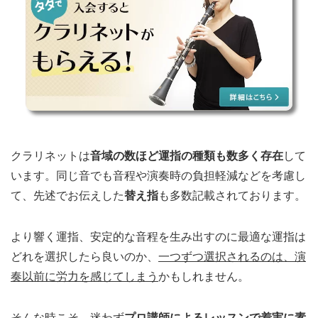
クラリネットは
音域の数ほど運指の種類も数多く存在
して
います。同じ音でも音程や演奏時の負担軽減などを考慮し
て、先述でお伝えした
替え指
も多数記載されております。
より響く運指、安定的な音程を生み出すのに最適な運指は
どれを選択したら良いのか、
一つずつ選択されるのは、演
奏以前に労力を感じてしまう
かもしれません。
そんな時こそ、迷わず
プロ講師によるレッスンで着実に素