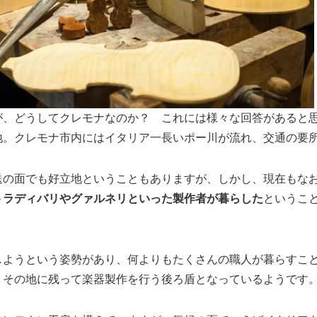
が、どうしてクレモナなのか？ これには様々な回答があると
地。クレモナ市内にはイタリア一長いポー川が流れ、交通の要
送の面でも好立地ということもありますが、しかし、現在もな
トラディバリやグァルネリといった製作者が暮らした
というこ
しようという姿勢があり、何よりもたくさんの職人が暮らすこ
、その地に残って楽器製作を行う後ろ盾となっているようです