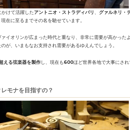
にかけて活躍した
アントニオ・ストラディバリ
、
グァルネリ・
、現在に至るまでその名を馳せています。
ヴァイオリンが広まった時代と重なり、非常に需要が高かった
たのが、いまもなお支持され需要があるゆえんでしょう。
を超える弦楽器を製作
し、現在も
600
ほど世界各地で大事にされ
クレモナを目指すの？