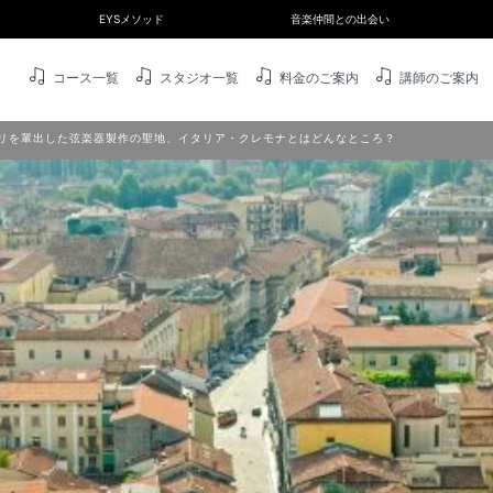
EYSメソッド
音楽仲間との出会い
コース一覧
スタジオ一覧
料金のご案内
講師のご案内
リを輩出した弦楽器製作の聖地、イタリア・クレモナとはどんなところ？