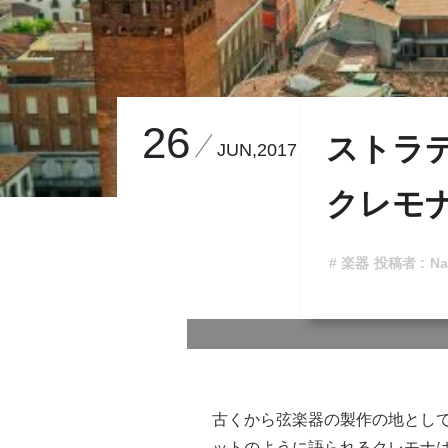
26
ストラ
JUN,2017
クレモ
# 楽器
投稿者 :
Na
古くから弦楽器の製作の地とし
ットのように語られるクレモナ