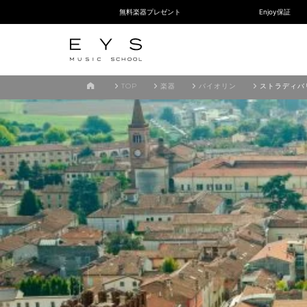
無料楽器プレゼント
Enjoy保証
TOP
楽器
バイオリン
ストラディバ