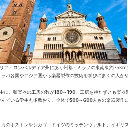
イタリア・ロンバルディア州にあり州都・ミラノの東南東約75k
ロッパ各国やアジア圏から楽器製作の技術を学びに多くの人が
の中に、弦楽器の工房の数が
180～190
、工房を持たずとも楽器
学んでいる学生も多数おり、全体で
500～600
人もの楽器製作
リカのボストンやシカゴ、ドイツのミッテンヴァルト、イギリ