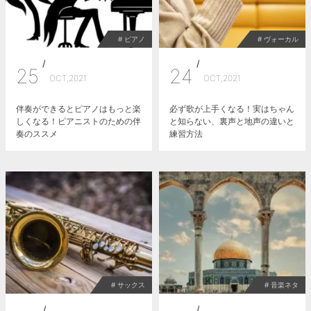
# ピアノ
# ヴォーカル
/
/
25
24
OCT,2021
OCT,2021
伴奏ができるとピアノはもっと楽
必ず歌が上手くなる！実はちゃん
しくなる！ピアニストのための伴
と知らない、裏声と地声の違いと
奏のススメ
練習方法
# サックス
# 音楽ネタ
/
/