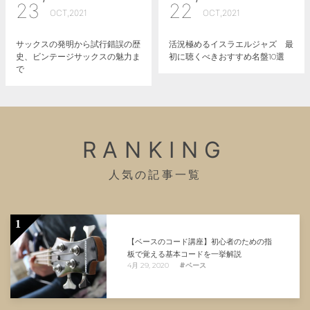
23
22
OCT,2021
OCT,2021
サックスの発明から試行錯誤の歴
活況極めるイスラエルジャズ 最
史、ビンテージサックスの魅力ま
初に聴くべきおすすめ名盤10選
で
RANKING
人気の記事一覧
1
【ベースのコード講座】初心者のための指
板で覚える基本コードを一挙解説
4月 29, 2020
#ベース