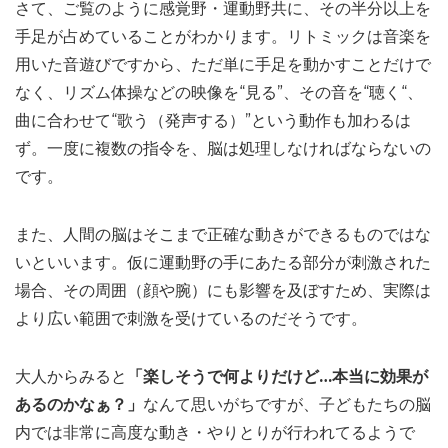
さて、ご覧のように感覚野・運動野共に、その半分以上を
手足が占めていることがわかります。リトミックは音楽を
用いた音遊びですから、ただ単に手足を動かすことだけで
なく、リズム体操などの映像を“見る”、その音を“聴く“、
曲に合わせて“歌う（発声する）”という動作も加わるは
ず。一度に複数の指令を、脳は処理しなければならないの
です。
また、人間の脳はそこまで正確な動きができるものではな
いといいます。仮に運動野の手にあたる部分が刺激された
場合、その周囲（顔や腕）にも影響を及ぼすため、実際は
より広い範囲で刺激を受けているのだそうです。
大人からみると
「楽しそうで何よりだけど…本当に効果が
あるのかなぁ？」
なんて思いがちですが、子どもたちの脳
内では非常に高度な動き・やりとりが行われてるようで