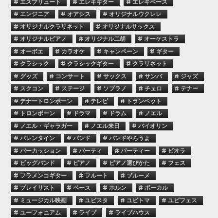
# エスブリュート
# エレキギター
# エレキベース
# エンジニア
# オアシス
# オリジナルウクレレ
# オリジナルクラリネット
# オリジナルサックス
# オリジナルピアノ
# オリジナル二胡
# オーケストラ
# オーボエ
# カラオケ
# キャンペーン
# ギター
# クラシック
# クラシックギター
# クラリネット
# グッズ
# コンサート
# サックス
# サンバ
# ジャズ
# スクコン
# ステージ
# ソプラノ
# チェロ
# テナー
# テナートロンボーン
# テレビ
# トランペット
# トロンボーン
# ドラマ
# ドラム
# ノエル
# ノエル・ギャラガー
# ノエル来日
# バイオリン
# バレンタイン
# バンド
# バンドやろうよ
# パーカッション
# パーティ
# パーティー
# ビオラ
# ビッグバンド
# ピアノ
# ピアノ選びかた
# フェス
# フラメンコギター
# フルート
# ブルーメ
# プレイリスト
# ベース
# ホルン
# ボーカル
# ミュージカル映画
# ユビスタ
# ユビトマ
# ユビフェス
# ユーフォニアム
# ライブ
# ライブハウス