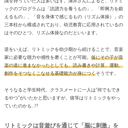
識を持っていた人は多いはず。溝井さんによると、リトミ
ックのプログラムは「読譜力を養うもの」、「即興力を鍛
えるもの」、「音を身体で感じるもの（リズム体操）」の
三本柱から構成されており、幼児教育に応用されているの
はそのひとつ、リズム体操なのだといいます。
逆をいえば、リトミックを幼少期から続けることで、音楽
家に必要な聴力や感性を磨くことが可能。
仮にその子が音
楽の道に進まなかったとしても、読み書きや計算、運動、
創作をそつなくこなせる基礎能力が身につく
そうです。
そうなると学生時代、クラスメートに一人は“何でもでき
るやつ”がいたかと思いますが、彼等はリトミックをやっ
ていたのかも…!?
リトミックは音遊びを通じて「脳に刺激」を