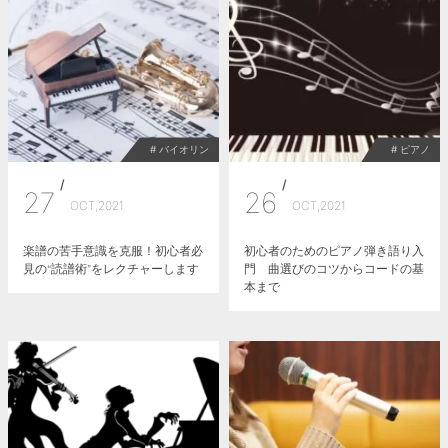
# バイオリン
# ピアノ
/
/
27
26
OCT,2021
OCT,2021
楽譜の苦手意識を克服！初心者必
初心者のためのピアノ弾き語り入
見の“読譜術”をレクチャーします
門 曲選びのコツからコードの基
本まで