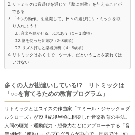
リトミックは音遊びを通じて「脳に刺激」を与えることが
できる
「3つの動作」を意識して、日々の遊びにリトミックを取
り入れよう！
音楽を聴かせる、ふれあう（0～１歳頃）
物を使った音遊び（2~3歳頃）
リズム打ちと楽器演奏（４~6歳頃）
リトミックはあくまで「ツール」だということを忘れては
いけない
多くの人が勘違いしている!? リトミックは
「○○を育てるための教育プログラム」
リトミックとはスイスの作曲家「エミール・ジャック＝ダ
ルクローズ」が19世紀後半頃に開発した音楽教育の手法。
人間の聴覚・運動能力・想像力などにアプローチする「音
楽×動作（運動）」のプログラムが中心で、国内では「幼