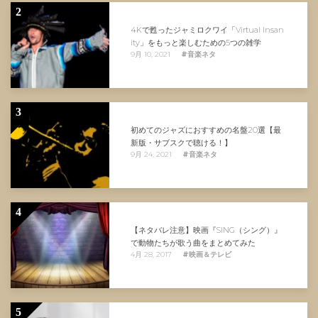
2
4Kで甦ったジャミロクワイ「Virtual Insan
ity」をもっと楽しむための5つの雑学
9月 10, 2021
#音楽ネタ
3
初めてのジャズにおすすめの名盤20選【最
新版・サブスクで聴ける！】
9月 24, 2021
#音楽ネタ
4
【ネタバレ注意】映画『SING（シング）』
で動物たちが歌う曲をまとめてみた
4月 28, 2017
#映画＆テレビ
5