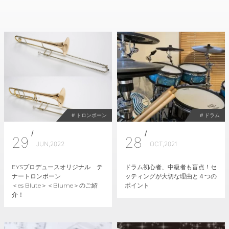
# トロンボーン
# ドラム
/
/
29
28
JUN,2022
OCT,2021
EYSプロデュースオリジナル テ
ドラム初心者、中級者も盲点！セ
ナートロンボーン
ッティングが大切な理由と４つの
＜es Blute＞＜Blume＞のご紹
ポイント
介！