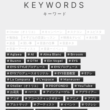
KEYWORDS
キーワード
# Otolier（オトリエ）
# キャンペーン
# スクコン
# ユビスタ
# 勉強会
# 子どもの音楽レッスン
# 映画＆テレビ
# 未分類
# 楽器
# 習い事
# 音楽の仕事
# 音楽ネタ
# 音楽ーアーティスト
# 音楽ーイベント
# Aglaea
# AI
# Alma Blanc
# Brroom
# Buono
# DTM
# Ein Vogel
# EYS
# EYS-STYLEプロデュース
# EYSプロデュース
# EYSプロデュースオリジナル
# EYS音楽教室
# Eテレ
# La Campana
# L’espace
# Maneuver
# Otolier（オトリエ）
# PROFONDO
# YouTube
# お花見
# べース
# アインフォーゲル
# アグライア―
# アコギ
# アコースティックギター
# アニメ
# アプリ
# アルトサック
# アーティスト
# イベント
# ウクレレ