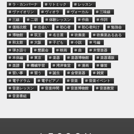
# ラ・カンパーナ
# リトミック
# レッスン
# ヴァイオリン
# ヴィオラ
# ヴォーカル
# 三味線
# 三線
# 二胡
# 体験レッスン
# 作曲
# 作詞
# 価格比較
# 出会い
# 初心者
# 初心者向け
# 勉強会
# 博物館
# 双王
# 名古屋
# 吹奏楽
# 吹奏楽あるある
# 和太鼓
# 大阪
# 子ども
# 小説
# 弓編
# 弾き語り
# 懇親会
# 映画
# 曲
# 木管楽器
# 本体編
# 東京
# 楽器
# 楽器博物館
# 楽器通販
# 楽譜
# 機械学習
# 湾岸食堂
# 漫画
# 篠笛
# 習い事
# 習う
# 誕生
# 金管楽器
# 雑貨
# 電子ドラム
# 電子ピアノ
# 音楽
# 音楽イベント
# 音楽レッスン
# 音楽仲間
# 音楽博物館
# 音楽教室
# 音楽番組