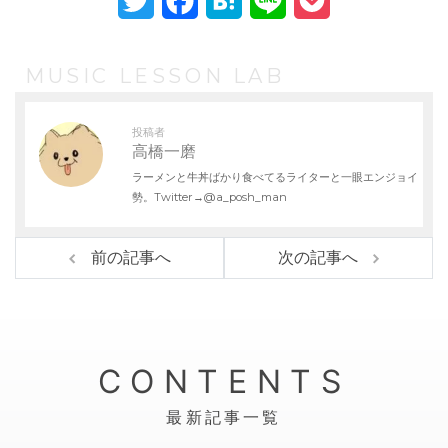
T
F
H
L
P
w
a
a
i
o
i
c
t
n
c
MUSIC LESSON LAB
t
e
e
e
k
投稿者
t
b
n
e
高橋一磨
ラーメンと牛丼ばかり食べてるライターと一眼エンジョイ
e
o
a
t
勢。Twitter→@a_posh_man
r
o
k
前の記事へ
次の記事へ
CONTENTS
最新記事一覧