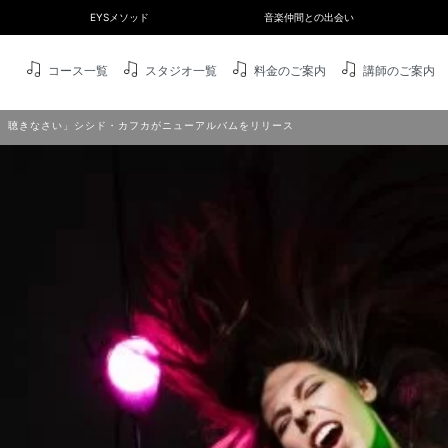
EYSメソッド
音楽仲間との出会い
コース一覧
スタジオ一覧
料金のご案内
講師のご案内
、聴きなさい」シシド・カフカがニューアルバムをリリース