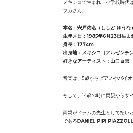
メキシコで生まれ、小学校時代
フカさん。
本名：宍戸佑名（ししど ゆうな
生年月日：1985年6月23日生ま
身長：177cm
出身地：メキシコ（アルゼンチ
好きなアーティスト：山口百恵
音楽は、5歳から
ピアノ
や
バイオ
そして、14歳の時に両親から
サ
両親がドラムの先生として招い
である
DANIEL PIPI PIA