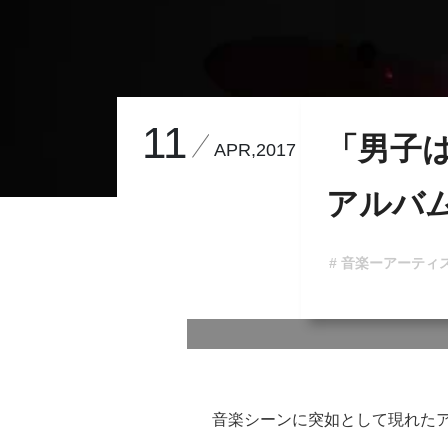
11
「男子
APR,2017
アルバ
# 音楽ーアーティ
音楽シーンに突如として現れた