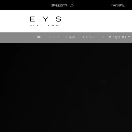
無料楽器プレゼント
Enjoy保証
TOP
楽器
ドラム
「男子は正座して