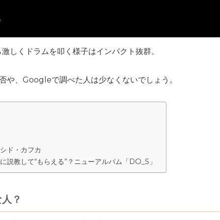
ら激しくドラムを叩く様子はインパクト抜群。
否や、Googleで調べた人は少なくないでしょう。
シド・カフカ
に説教して“もらえる”？ニューアルバム「DO_S」
な人？