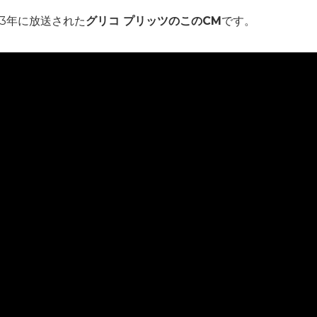
13年に放送された
グリコ プリッツのこのCM
です。