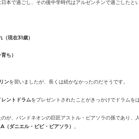
は日本で過ごし、その後中学時代はアルゼンチンで過ごしたと
）
れ（現在31歳）
ン育ち）
リン
を習いましたが、長くは続かなかったのだそうです。
イレントドラム
をプレゼントされたことがきっかけでドラムを
たのが、バンドネオンの巨匠アストル・ピアソラの孫であり、
ZZOLLA（ダニエル・ピピ・ピアソラ）
。