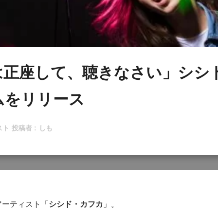
は正座して、聴きなさい」シシ
ムをリリース
スト
投稿者 :
しも
アーティスト「
シシド・カフカ
」。