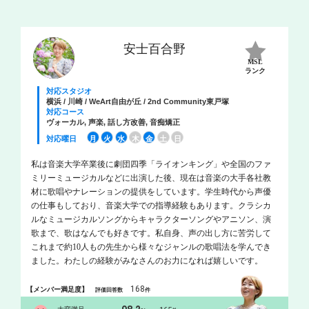
安士百合野
MSL
ランク
対応スタジオ
横浜 / 川崎 / WeArt自由が丘 / 2nd Community東戸塚
対応コース
ヴォーカル, 声楽, 話し方改善, 音痴矯正
対応曜日
月
火
水
木
金
土
日
私は音楽大学卒業後に劇団四季「ライオンキング」や全国のファ
ミリーミュージカルなどに出演した後、現在は音楽の大手各社教
材に歌唱やナレーションの提供をしています。学生時代から声優
の仕事もしており、音楽大学での指導経験もあります。クラシカ
ルなミュージカルソングからキャラクターソングやアニソン、演
歌まで、歌はなんでも好きです。私自身、声の出し方に苦労して
これまで約10人もの先生から様々なジャンルの歌唱法を学んでき
ました。わたしの経験がみなさんのお力になれば嬉しいです。
168
【メンバー満足度】
評価回答数
件