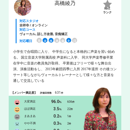
高橋綾乃
MSL
ランク
対応スタジオ
吉祥寺 / オンライン
対応コース
ヴォーカル, 話し方改善, 音痴矯正
対応曜日
月
火
水
木
金
土
日
小学生で合唱団に入り、 中学生になると本格的に声楽を習い始め
る。 国立音楽大学附属高校 声楽科に入学、 同大学声楽専修卒業
在学中に音楽の教員免許取得。 卒業後はフリーで様々な舞台出
演、演奏活動をし、 2015年劇団四季に入所 2017年退所 その後コン
サート等しながらヴォーカルトレーナーとして様々な方と音楽を
通して交流している
631
【メンバー満足度】
評価回答数
件
96.0
大変満足
606
%
件
3.5
ほぼ満足
22
%
件
0.2
まあまあ
1
%
件
0.3
やや不満
2
%
件