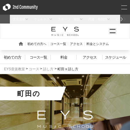
初めての方
コース一覧
料金
アクセス
スケジュール
EYS音楽教室
コース
話し方
町田 x 話し方
町田
の