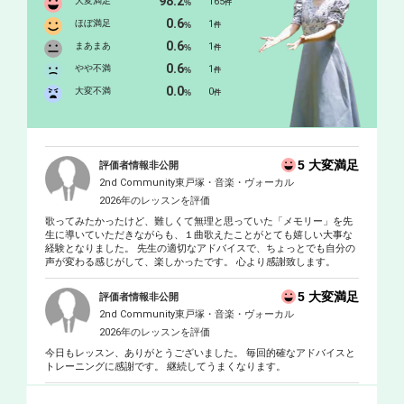
98.2
大変満足
165
%
件
0.6
ほぼ満足
1
%
件
0.6
まあまあ
1
%
件
0.6
やや不満
1
%
件
0.0
大変不満
0
%
件
5 大変満足
評価者情報非公開
2nd Community東戸塚・音楽・ヴォーカル
2026年のレッスンを評価
歌ってみたかったけど、難しくて無理と思っていた「メモリー」を先
生に導いていただきながらも、１曲歌えたことがとても嬉しい大事な
経験となりました。 先生の適切なアドバイスで、ちょっとでも自分の
声が変わる感じがして、楽しかったです。 心より感謝致します。
5 大変満足
評価者情報非公開
2nd Community東戸塚・音楽・ヴォーカル
2026年のレッスンを評価
今日もレッスン、ありがとうございました。 毎回的確なアドバイスと
トレーニングに感謝です。 継続してうまくなります。