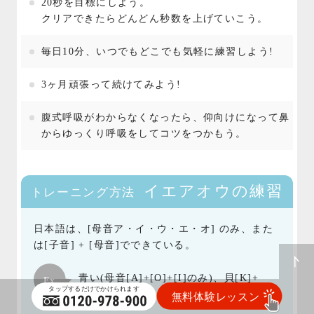
20秒を目標にしよう。
クリアできたらどんどん秒数を上げていこう。
毎日10分、いつでもどこでも気軽に練習しよう!
3ヶ月頑張って続けてみよう!
腹式呼吸がわからなくなったら、仰向けになって鼻
からゆっくり呼吸をしてコツをつかもう。
イエアオウの練習
トレーニング方法
日本語は、[母音ア・イ・ウ・エ・オ] のみ、また
は[子音] + [母音]でできている。
青い(母音[A]+[O]+[I]のみ)、貝[K]+
[A]+母音[I])