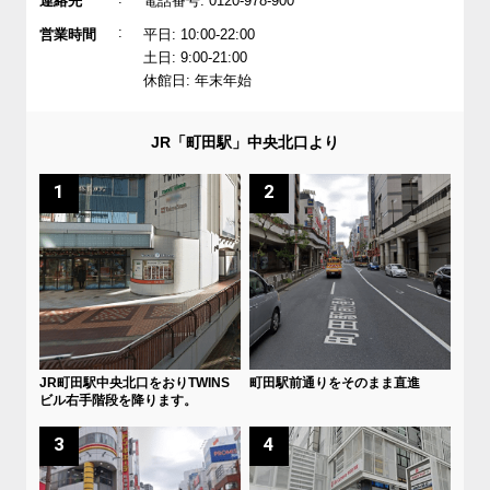
連絡先
電話番号: 0120-978-900
:
営業時間
平日: 10:00-22:00
土日: 9:00-21:00
休館日: 年末年始
JR「町田駅」中央北口より
1
2
JR町田駅中央北口をおりTWINS
町田駅前通りをそのまま直進
ビル右手階段を降ります。
3
4