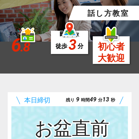
話し方教室
町田
駅
6
3
.8
初心者
徒歩
分
大歓迎
9
49
12
残り
時間
分
秒
お盆直前