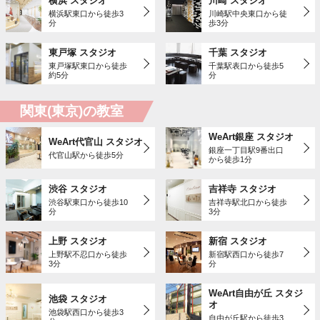
横浜 スタジオ
川崎 スタジオ
横浜駅東口から徒歩3
川崎駅中央東口から徒
分
歩3分
東戸塚 スタジオ
千葉 スタジオ
東戸塚駅東口から徒歩
千葉駅表口から徒歩5
約5分
分
関東(東京)の教室
WeArt銀座 スタジオ
WeArt代官山 スタジオ
銀座一丁目駅9番出口
代官山駅から徒歩5分
から徒歩1分
渋谷 スタジオ
吉祥寺 スタジオ
渋谷駅東口から徒歩10
吉祥寺駅北口から徒歩
分
3分
上野 スタジオ
新宿 スタジオ
上野駅不忍口から徒歩
新宿駅西口から徒歩7
3分
分
WeArt自由が丘 スタジ
池袋 スタジオ
オ
池袋駅西口から徒歩3
自由が丘駅から徒歩3