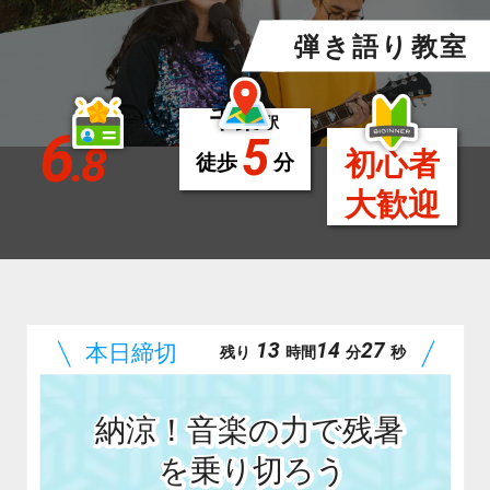
弾き語り教室
千葉
駅
6
5
.8
初心者
徒歩
分
大歓迎
13
14
26
残り
時間
分
秒
納涼！音楽の力で残暑
を乗り切ろう