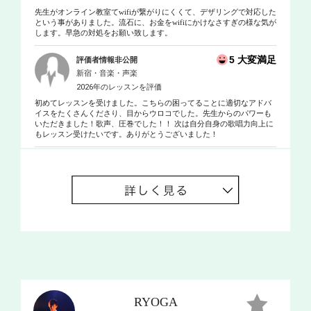
先生がオンライン教室てwifiが繋がりにくくて、デザリングで対応した
という事がありました。流石に、お金をwifiにかけなさすぎの様な気が
します。早急の対処をお願い致します。
5 大変満足
評価者情報非公開
新宿・音楽・声楽
2026年のレッスンを評価
初めてレッスンを受けました。こちらの困ってることに適切なアドバ
イスをたくさんくださり、目からウロコでした。先生からのパワーも
いただきました！歌声、圧巻でした！！ 次は自分自身の歌唱力向上に
もレッスン受けたいです。ありがとうございました！
RYOGA