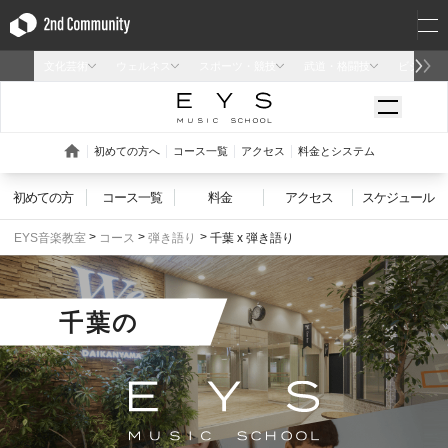
初めての方
コース一覧
料金
アクセス
スケジュール
EYS音楽教室
コース
弾き語り
千葉 x 弾き語り
千葉
の