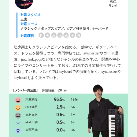
MSL
ランク
対応スタジオ
三宮
対応コース
クラシック／ポップスピアノ, ピアノ弾き語り, キーボード
対応曜日
月
火
水
木
金
土
日
幼少期よりクラシックピアノを始める。 独学で、ギター、ベー
ス、ドラムを習得しつつ、専門学校では、synthesizerやコード理
論、jazz.fank.popsなど様々なジャンルの音楽を学ぶ。 関西を中心
にライブやコンサートをしており、DTMでの音楽制作も並行して
活動している。 バンドではkeyboardでの演奏も多く、synthesizerや
keyboardもよく扱っている。
201
【メンバー満足度】
評価回答数
件
96.5
大変満足
194
%
件
2.5
ほぼ満足
5
%
件
0.5
まあまあ
1
%
件
0.5
やや不満
1
%
件
0.0
大変不満
0
%
件