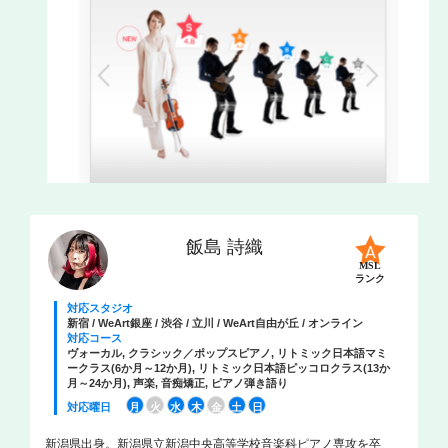
飯島 詩織
MSL
ランク
対応スタジオ
新宿 / WeArt銀座 / 渋谷 / 立川 / WeArt自由が丘 / オンライン
対応コース
ヴォーカル, クラシック／ポップスピアノ, リトミック日本語マミ
ークラス(6か月～12か月), リトミック日本語ピッコロクラス(13か
月～24か月), 声楽, 音痴矯正, ピアノ弾き語り
対応曜日
月
火
水
木
金
土
日
新潟県出身。新潟県立新潟中央高等学校音楽科ピアノ専攻を卒