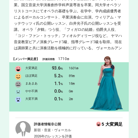
業。国立音楽大学演奏創作学科声楽専攻を卒業。同大学オペラソ
リストコースにてオペラの基礎を学ぶ。在学中、学内成績優秀者
によるボーカルコンサート、卒業演奏会に出演。ウィリアム・マ
ッテウッツィ氏の公開レッスン、白井光子氏の公開レッスンを受
講。 オペラ「夕鶴」つう役、「フィガロの結婚」伯爵夫人役、
「コジ・ファン・トゥッテ」フィオルディリージ役など。 ヤマハ
音楽教室ピアノ演奏グレード5級、指導グレード5級を取得。 現在
は講師業と共に演奏活動を積極的に行っている。 ヴォーカルアン
サンブルユニットRanaRossaメンバー。 町田シティオペラ協会ソリ
1710
【メンバー満足度】
評価回答数
件
スト会員。 2024年、同教室講師の横溝雄毅とサックス/ピアノヴォ
ーカルのユニットemotional theaterを結成。 ピアノを本間貴子、山
93.6
大変満足
1601
%
件
田美子の各氏に、声楽を故・渡邉誠、渡邊倫子、松原有奈の各氏
5.2
ほぼ満足
89
%
件
に師事。
1.1
まあまあ
18
%
件
0.0
やや不満
0
%
件
0.1
大変不満
2
%
件
5 大変満足
評価者情報非公開
新宿・音楽・ヴォーカル
2026年のレッスンを評価