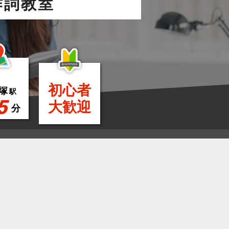
作詞教室
初心者
塚
駅
5
大歓迎
分