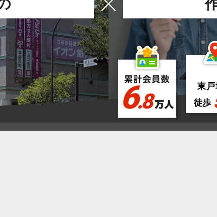
の
6
東戸
.8
徒歩