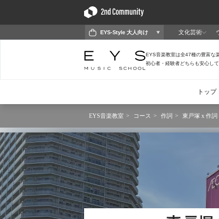
EYS音楽教室
コース
作詞
東戸塚 x 作詞