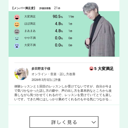
ディレクションや演出も携わる
21
【メンバー満足度】
評価回答数
件
90.5
大変満足
19
%
件
4.8
ほぼ満足
1
%
件
4.8
まあまあ
1
%
件
0.0
やや不満
0
%
件
0.0
大変不満
0
%
件
5 大変満足
多田野直子様
オンライン・音楽・話し方改善
2026年3月5日に評価
体験レッスンと１回目のレッスンしか受けてないですが、自分が今ま
で気づかなかった話し方の癖や、声の出し方を基本的なところから改
善しながら気づかせてくれるので、レッスンを受けていてとても楽し
いです。できた時にはしっかり褒めてくれるのもやる気につながるの
で本当にありがたいです…！ これからもよろしくお願いします。