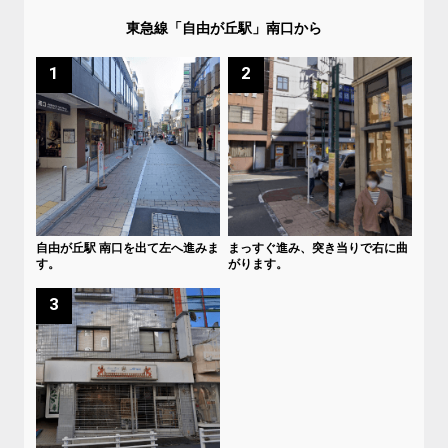
東急線「自由が丘駅」南口から
1
2
自由が丘駅 南口を出て左へ進みま
まっすぐ進み、突き当りで右に曲
す。
がります。
3