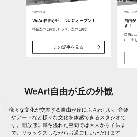
2023/4/4
2023/3/
WeArt自由が丘、ついにオープン！
自由が
す！
待合室のご紹介, レッスン室のご紹介
自由が丘
に！中
この記事を見る
WeArt自由が丘の外観
様々な文化が交差する自由が丘にふさわしい、音楽
やアートなど様々な文化を体感できるスタジオで
す。開放感に満ち溢れた空間では大人から子供ま
で、リラックスしながらお過ごしいただけます。