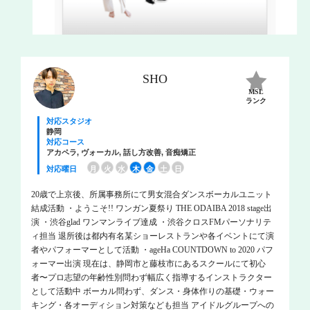
SHO
MSL
ランク
対応スタジオ
静岡
対応コース
アカペラ, ヴォーカル, 話し方改善, 音痴矯正
対応曜日
月
火
水
木
金
土
日
20歳で上京後、所属事務所にて男女混合ダンスボーカルユニット
結成活動 ・ようこそ!! ワンガン夏祭り THE ODAIBA 2018 stage出
演 ・渋谷glad ワンマンライブ達成 ・渋谷クロスFMパーソナリテ
ィ担当 退所後は都内有名某ショーレストランや各イベントにて演
者やパフォーマーとして活動 ・ageHa COUNTDOWN to 2020 パフ
ォーマー出演 現在は、静岡市と藤枝市にあるスクールにて初心
者〜プロ志望の年齢性別問わず幅広く指導するインストラクター
として活動中 ボーカル問わず、ダンス・身体作りの基礎・ウォー
キング・各オーディション対策なども担当 アイドルグループへの