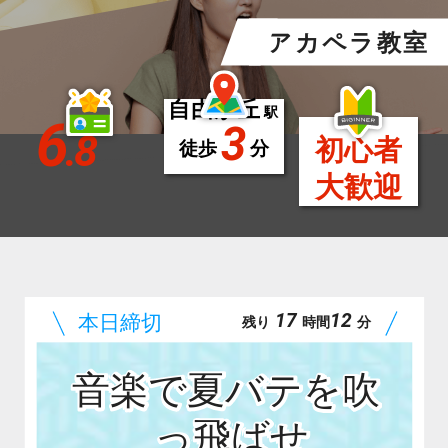
アカペラ教室
自由が丘
駅
6
3
.8
初心者
徒歩
分
大歓迎
17
12
残り
時間
分
音楽で夏バテを吹
っ飛ばせ