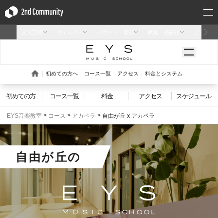
初めての方
コース一覧
料金
アクセス
スケジュール
EYS音楽教室
コース
アカペラ
自由が丘 x アカペラ
自由が丘
の