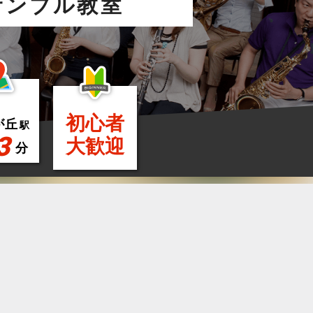
サンブル教室
初心者
が丘
駅
3
大歓迎
分