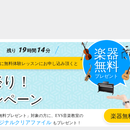
19
14
残り
時間
分
祭り！