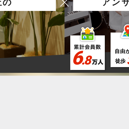
丘
の
アン
6
自由
.8
徒歩