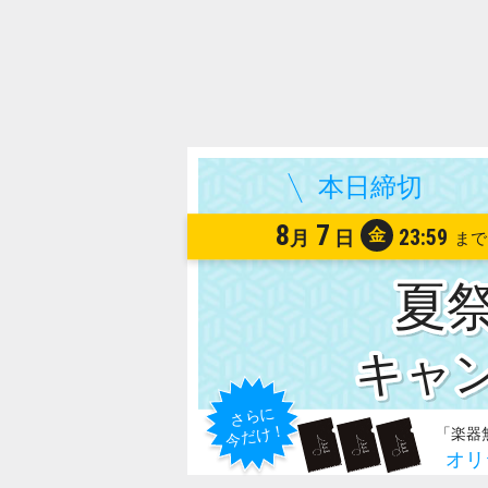
8
7
金
23:59
月
日
夏