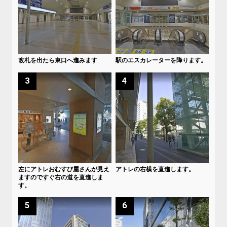
改札を出たら東口へ進みます
駅のエスカレーターを降ります。
3
4
左にアトレおむすび屋さんが見え
アトレの右横を直進します。
ますのですぐ右の道を直進しま
す。
5
6