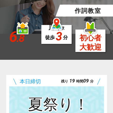
作詞教室
川崎
駅
6
3
.8
初心者
徒歩
分
大歓迎
19
09
残り
時間
分
夏祭り！