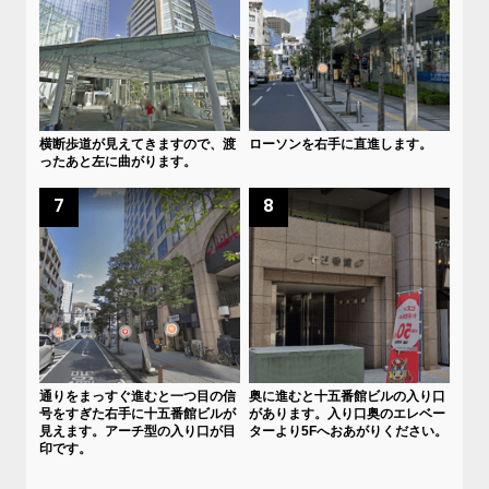
横断歩道が見えてきますので、渡
ローソンを右手に直進します。
ったあと左に曲がります。
7
8
通りをまっすぐ進むと一つ目の信
奥に進むと十五番館ビルの入り口
号をすぎた右手に十五番館ビルが
があります。入り口奥のエレベー
見えます。アーチ型の入り口が目
ターより5Fへおあがりください。
印です。