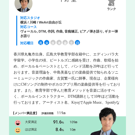
MSL
ランク
対応スタジオ
横浜 / 川崎 / WeArt自由が丘
対応コース
ヴォーカル, DTM, 作詞, 作曲, 音痴矯正, ピアノ弾き語り, ギター弾
き語り
対応曜日
月
火
水
木
金
土
日
香川県丸亀市出身。広島大学教育学部在籍中に、エディンバラ大
学留学。小学生の頃、ビートルズに感銘を受け、作曲、歌唱を始
め、ボーカル＆ベーシストとして、バンド活動を20年ほど行って
おります。音楽理論を、中島美嘉などの楽曲提供で知られるソニ
ーミュージックの作曲家、古賀繁一氏に師事。現在は、企業様向
けにCMソングの制作やボカロアプリ用の楽曲提供等を行っており
ます。また、教育学部で学んだ教育メソッドを音楽に活かすべ
く、ボーカルインストラクター、DTM講師として10年ほど活動を
行っております。アーティスト名、KiyojでApple Music、Spotifyな
どで楽曲を配信中です。
119
【メンバー満足度】
評価回答数
件
91.6
大変満足
109
%
件
8.4
ほぼ満足
10
%
件