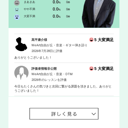
0.0
まあまあ
0
%
件
0.0
やや不満
0
%
件
0.0
大変不満
0
%
件
5 大変満足
髙平康介様
WeArt自由が丘・音楽・ギター弾き語り
2026年7月28日に評価
ありがとうございました！
5 大変満足
評価者情報非公開
WeArt自由が丘・音楽・DTM
2026年のレッスンを評価
今日もたくさんの気づきと次回に繋がる課題を頂きました、ありがと
うございました！