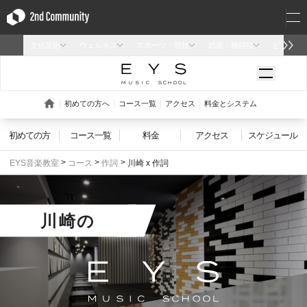
初めての方
コース一覧
料金
アクセス
スケジュール
EYS音楽教室
コース
作詞
川崎 x 作詞
川崎
の