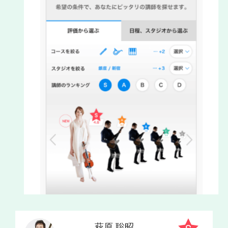
萩原 聡昭