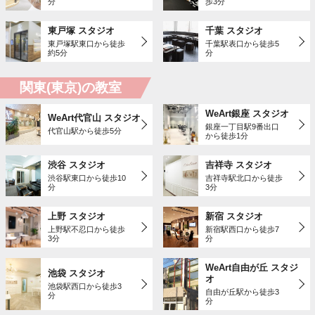
分
歩3分
東戸塚 スタジオ
千葉 スタジオ
東戸塚駅東口から徒歩
千葉駅表口から徒歩5
約5分
分
関東(東京)の教室
WeArt銀座 スタジオ
WeArt代官山 スタジオ
銀座一丁目駅9番出口
代官山駅から徒歩5分
から徒歩1分
渋谷 スタジオ
吉祥寺 スタジオ
渋谷駅東口から徒歩10
吉祥寺駅北口から徒歩
分
3分
上野 スタジオ
新宿 スタジオ
上野駅不忍口から徒歩
新宿駅西口から徒歩7
3分
分
WeArt自由が丘 スタジ
池袋 スタジオ
オ
池袋駅西口から徒歩3
自由が丘駅から徒歩3
分
分