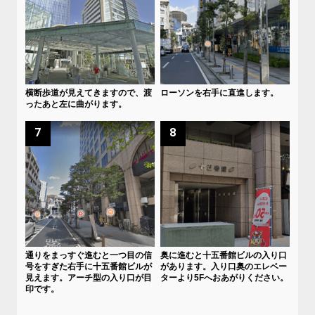
横断歩道が見えてきますので、渡
ローソンを右手に直進します。
ったあと左に曲がります。
7
8
通りをまっすぐ進むと一つ目の信
奥に進むと十五番館ビルの入り口
号をすぎた右手に十五番館ビルが
があります。入り口奥のエレベー
見えます。アーチ型の入り口が目
ターより5Fへおあがりください。
印です。