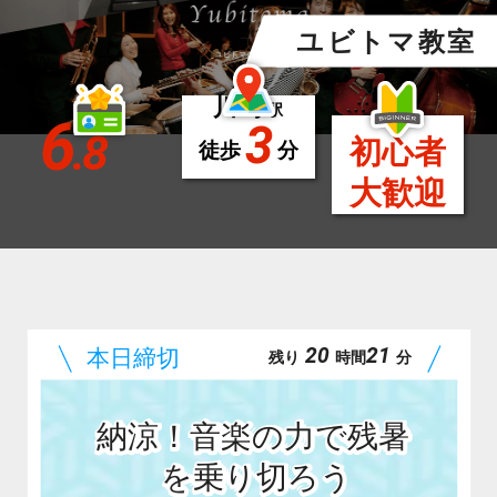
ユビトマ教室
川崎
駅
6
3
.8
初心者
徒歩
分
大歓迎
20
21
残り
時間
分
納涼！音楽の力で残暑
を乗り切ろう