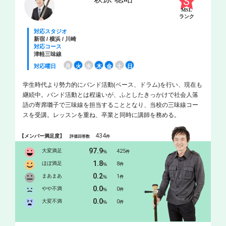
MSL
ランク
対応スタジオ
新宿 / 横浜 / 川崎
対応コース
津軽三味線
対応曜日
月
火
水
木
金
土
日
学生時代より勢力的にバンド活動(ベース、ドラム)を行い、現在も
継続中。バンド活動とは程遠いが、ふとしたきっかけで社会人落
語の寄席囃子で三味線を担当することとなり、当校の三味線コー
スを受講。レッスンを重ね、卒業と同時に講師を務める。
434
【メンバー満足度】
評価回答数
件
97.9
大変満足
425
%
件
1.8
ほぼ満足
8
%
件
0.2
まあまあ
1
%
件
0.0
やや不満
0
%
件
0.0
大変不満
0
%
件