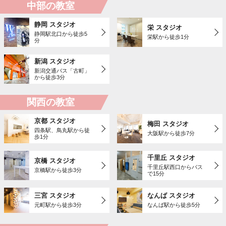
中部の教室
静岡 スタジオ
栄 スタジオ
静岡駅北口から徒歩5
栄駅から徒歩1分
分
新潟 スタジオ
新潟交通バス「古町」
から徒歩3分
関西の教室
京都 スタジオ
梅田 スタジオ
四条駅、鳥丸駅から徒
大阪駅から徒歩7分
歩1分
千里丘 スタジオ
京橋 スタジオ
千里丘駅西口からバス
京橋駅から徒歩3分
で15分
三宮 スタジオ
なんば スタジオ
元町駅から徒歩3分
なんば駅から徒歩5分