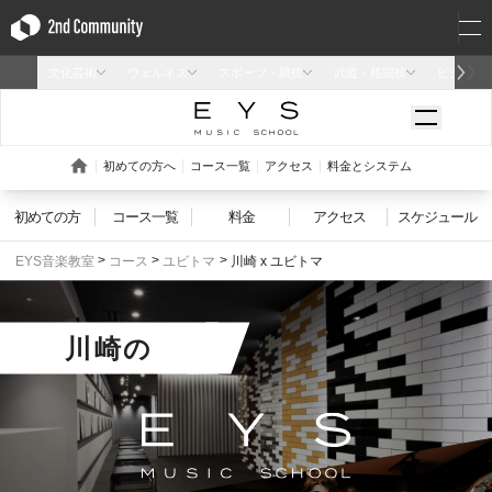
初めての方
コース一覧
料金
アクセス
スケジュール
EYS音楽教室
コース
ユビトマ
川崎 x ユビトマ
川崎
の