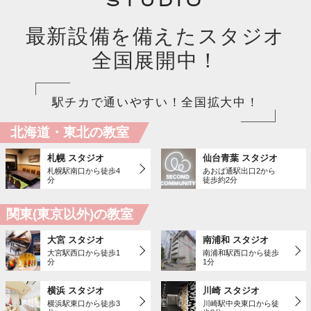
STUDIO
最新設備を備えたスタジオ
全国展開中！
駅チカで通いやすい！全国拡大中！
北海道・東北の教室
札幌 スタジオ
仙台青葉 スタジオ
札幌駅南口から徒歩4
あおば通駅出口2から
分
徒歩約2分
関東(東京以外)の教室
大宮 スタジオ
南浦和 スタジオ
大宮駅西口から徒歩1
南浦和駅西口から徒歩
分
1分
横浜 スタジオ
川崎 スタジオ
横浜駅東口から徒歩3
川崎駅中央東口から徒