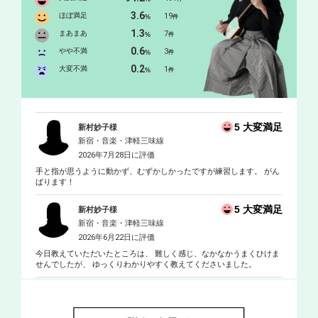
3.6
ほぼ満足
19
%
件
1.3
まあまあ
7
%
件
0.6
やや不満
3
%
件
0.2
大変不満
1
%
件
5 大変満足
新村妙子様
新宿・音楽・津軽三味線
2026年7月28日に評価
手と指が思うように動かず、むずかしかったですが練習します。 がん
ばります！
5 大変満足
新村妙子様
新宿・音楽・津軽三味線
2026年6月22日に評価
今日教えていただいたところは、 難しく感じ、なかなかうまくひけま
せんでしたが、 ゆっくりわかりやすく教えてくださいました。