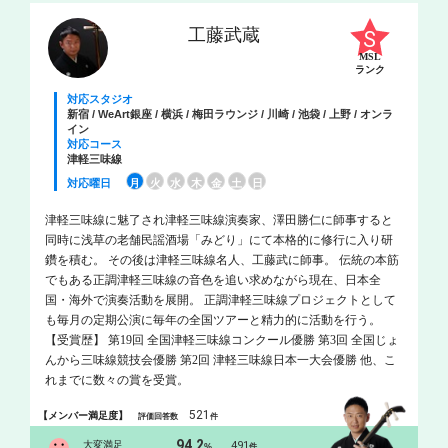
工藤武蔵
MSL
ランク
対応スタジオ
新宿 / WeArt銀座 / 横浜 / 梅田ラウンジ / 川崎 / 池袋 / 上野 / オンラ
イン
対応コース
津軽三味線
対応曜日
月
火
水
木
金
土
日
津軽三味線に魅了され津軽三味線演奏家、澤田勝仁に師事すると
同時に浅草の老舗民謡酒場「みどり」にて本格的に修行に入り研
鑽を積む。 その後は津軽三味線名人、工藤武に師事。 伝統の本筋
でもある正調津軽三味線の音色を追い求めながら現在、日本全
国・海外で演奏活動を展開。 正調津軽三味線プロジェクトとして
も毎月の定期公演に毎年の全国ツアーと精力的に活動を行う。
【受賞歴】 第19回 全国津軽三味線コンクール優勝 第3回 全国じょ
んから三味線競技会優勝 第2回 津軽三味線日本一大会優勝 他、こ
れまでに数々の賞を受賞。
521
【メンバー満足度】
評価回答数
件
94.2
大変満足
491
%
件