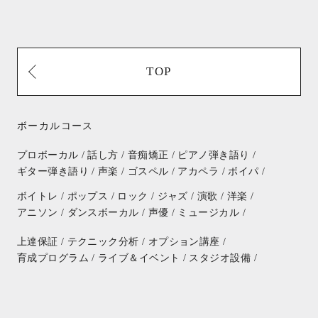
TOP
ボーカルコース
プロボーカル /
話し方 /
音痴矯正 /
ピアノ弾き語り /
ギター弾き語り /
声楽 /
ゴスペル /
アカペラ /
ボイパ /
ボイトレ /
ポップス /
ロック /
ジャズ /
演歌 /
洋楽 /
アニソン /
ダンスボーカル /
声優 /
ミュージカル /
上達保証 /
テクニック分析 /
オプション講座 /
育成プログラム /
ライブ＆イベント /
スタジオ設備 /