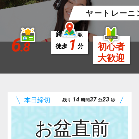
イヤートレーニ
錦糸町
駅
6
1
.8
初心者
徒歩
分
大歓迎
14
37
22
残り
時間
分
秒
お盆直前