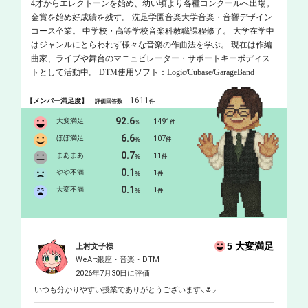
4才からエレクトーンを始め、幼い頃より各種コンクールへ出場。
金賞を始め好成績を残す。 洗足学園音楽大学音楽・音響デザイン
コース卒業。 中学校・高等学校音楽科教職課程修了。 大学在学中
はジャンルにとらわれず様々な音楽の作曲法を学ぶ。 現在は作編
曲家、ライブや舞台のマニュピレーター・サポートキーボディス
トとして活動中。 DTM使用ソフト：Logic/Cubase/GarageBand
1611
【メンバー満足度】
評価回答数
件
92.6
大変満足
1491
%
件
6.6
ほぼ満足
107
%
件
0.7
まあまあ
11
%
件
0.1
やや不満
1
%
件
0.1
大変不満
1
%
件
5 大変満足
上村文子様
WeArt銀座・音楽・DTM
2026年7月30日に評価
いつも分かりやすい授業でありがとうございます⸜🌷︎⸝‍