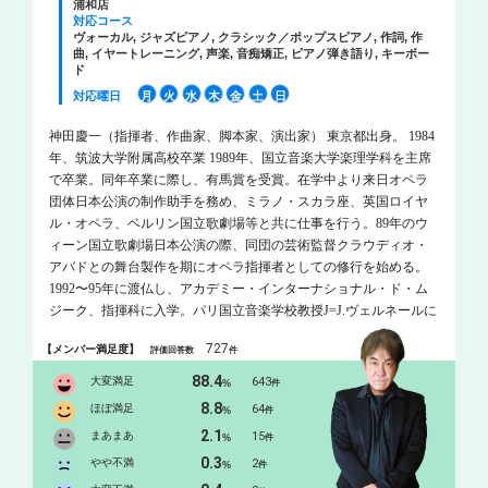
浦和店
対応コース
ヴォーカル, ジャズピアノ, クラシック／ポップスピアノ, 作詞, 作
曲, イヤートレーニング, 声楽, 音痴矯正, ピアノ弾き語り, キーボー
ド
対応曜日
月
火
水
木
金
土
日
神田慶一（指揮者、作曲家、脚本家、演出家） 東京都出身。 1984
年、筑波大学附属高校卒業 1989年、国立音楽大学楽理学科を主席
で卒業。同年卒業に際し、有馬賞を受賞。在学中より来日オペラ
団体日本公演の制作助手を務め、ミラノ・スカラ座、英国ロイヤ
ル・オペラ、ベルリン国立歌劇場等と共に仕事を行う。89年のウ
ィーン国立歌劇場日本公演の際、同団の芸術監督クラウディオ・
アバドとの舞台製作を期にオペラ指揮者としての修行を始める。
1992〜95年に渡仏し、アカデミー・インターナショナル・ド・ム
ジーク、指揮科に入学。パリ国立音楽学校教授J=J.ヴェルネールに
師事。同年、フランス国立オペラ・ド・ナンシーの音楽監督J.カル
727
【メンバー満足度】
評価回答数
件
テンバックに指揮法とオペラ劇場に於ける指揮活動を師事する。
1994〜95年には英国ロイヤル・バレエ・コヴェント・ガーデンの
88.4
大変満足
643
%
件
音楽監督B.ワーズワースにバレエ音楽指揮法を師事し、幅広く舞
8.8
ほぼ満足
64
%
件
台音楽に研鑽を積む。 1989年に一般への舞台活動の普及と日本音
2.1
まあまあ
15
%
件
楽文化の活性化をテーマに＜国立オペラ・カンパニー 青いサカ
0.3
ナ団＞を結成し、現在まで同団の芸術監督、主席指揮者を務めて
やや不満
2
%
件
いる。 オペラ作品の作曲としては、『銀河鉄道』(94年)から『オ