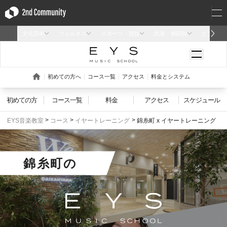
初めての方
コース一覧
料金
アクセス
スケジュール
EYS音楽教室
コース
イヤートレーニング
錦糸町 x イヤートレーニング
錦糸町
の