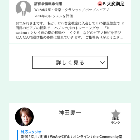
5 大変満足
評価者情報非公開
WeArt銀座・音楽・クラシック／ポップスピアノ
2026年のレッスンを評価
おつかれさまです。 私が、EYS音楽教室に入会して EYS銀座教室で ２
回目のピアノの授業で ハノンの指のトレーニングや 「la
candeur」という曲の指の移動や 「くぐる」などのピアノ技術を学び
だんだん指運び指の移動は慣れていきます。 ご指導ありがとうござい
ます。(^^)/
神田慶一
MSL
ランク
対応スタジオ
新宿 / 立川 / 町田 / WeArt代官山 / オンライン / the Community南