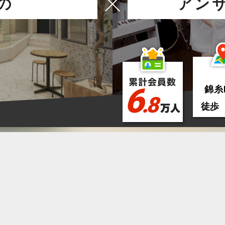
の
アン
6
錦糸
.8
徒歩