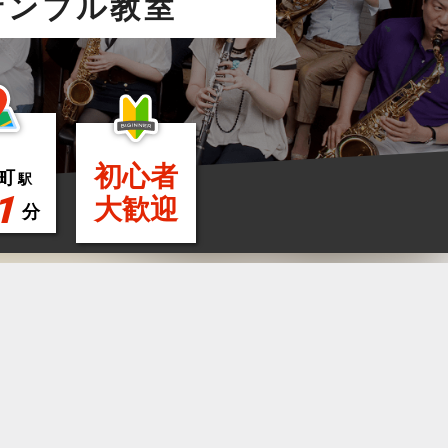
サンブル教室
初心者
町
駅
1
大歓迎
分