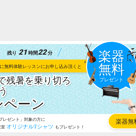
21
22
残り
時間
分
で残暑を乗り切ろ
う