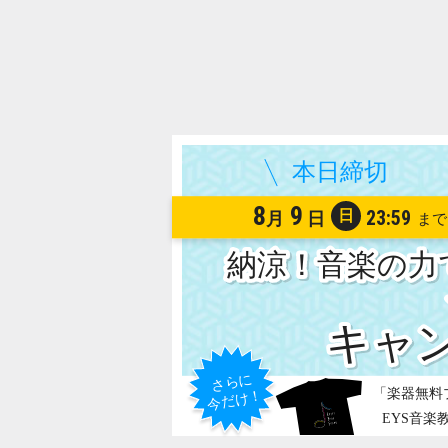
8
9
日
23:59
月
日
納涼！音楽の力