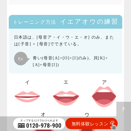
イエアオウの練習
トレーニング方法
日本語は、[母音ア・イ・ウ・エ・オ] のみ、また
は[子音] + [母音]でできている。
青い(母音[A]+[O]+[I]のみ)、貝[K]+
[A]+母音[I])