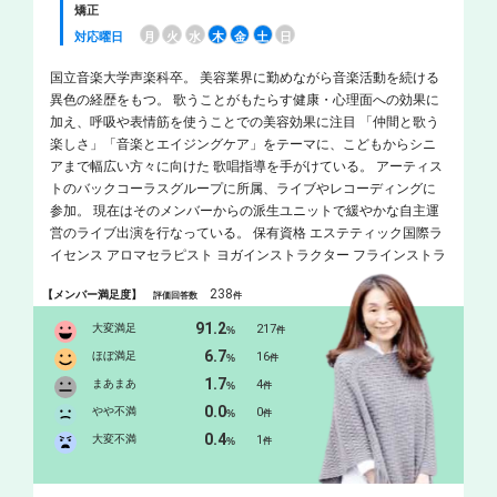
矯正
対応曜日
月
火
水
木
金
土
日
国立音楽大学声楽科卒。 美容業界に勤めながら音楽活動を続ける
異色の経歴をもつ。 歌うことがもたらす健康・心理面への効果に
加え、呼吸や表情筋を使うことでの美容効果に注目 「仲間と歌う
楽しさ」「音楽とエイジングケア」をテーマに、こどもからシニ
アまで幅広い方々に向けた 歌唱指導を手がけている。 アーティス
トのバックコーラスグループに所属、ライブやレコーディングに
参加。 現在はそのメンバーからの派生ユニットで緩やかな自主運
営のライブ出演を行なっている。 保有資格 エステティック国際ラ
イセンス アロマセラピスト ヨガインストラクター フラインストラ
クター 音楽健康指導士 介護士
238
【メンバー満足度】
評価回答数
件
91.2
大変満足
217
%
件
6.7
ほぼ満足
16
%
件
1.7
まあまあ
4
%
件
0.0
やや不満
0
%
件
0.4
大変不満
1
%
件