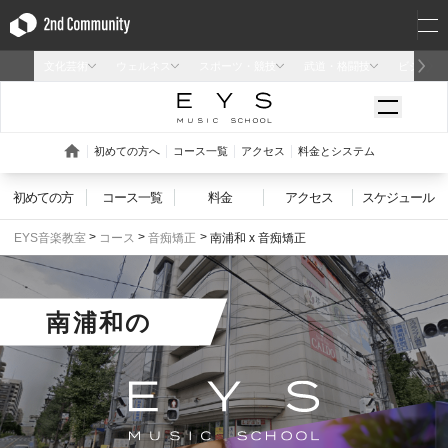
初めての方
コース一覧
料金
アクセス
スケジュール
EYS音楽教室
コース
音痴矯正
南浦和 x 音痴矯正
南浦和
の