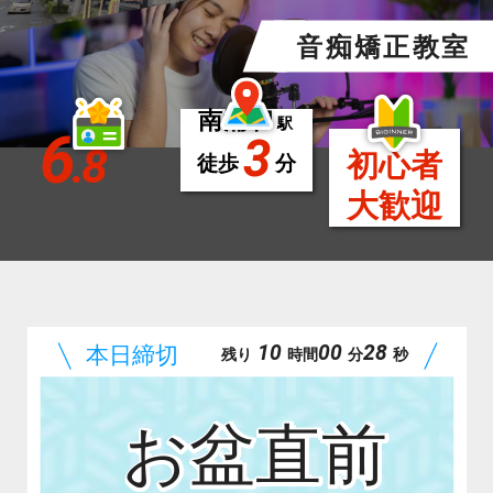
音痴矯正教室
南浦和
駅
6
3
.8
初心者
徒歩
分
大歓迎
10
00
26
残り
時間
分
秒
お盆直前