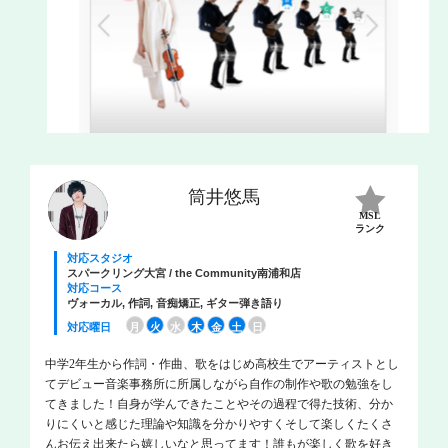
筒井悠馬
MSL
ランク
対応スタジオ
スパークリング大宮 / the Community南浦和店
対応コース
ヴォーカル, 作詞, 音痴矯正, ギター弾き語り
対応曜日
月
火
水
木
金
土
日
中学2年生から作詞・作曲、歌をはじめ高校生でアーティストとし
てデビュー音楽事務所に所属しながら自作の制作や歌の勉強をし
てきました！自身が学んできたことやその過程で得た技術、分か
りにくいと感じた理論や知識を分かりやすくそして楽しくたくさ
んお伝え出来たら嬉しいなと思ってます！誰もが楽しく歌を好き