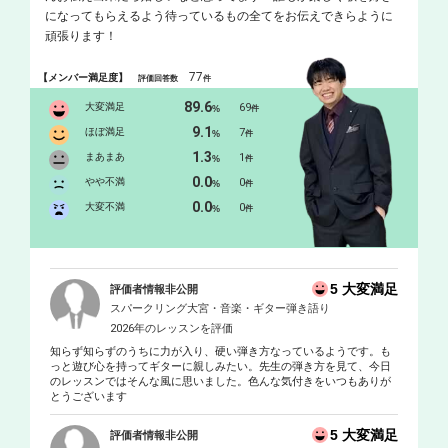
になってもらえるよう待っているもの全てをお伝えできらように
頑張ります！
77
【メンバー満足度】
評価回答数
件
89.6
大変満足
69
%
件
9.1
ほぼ満足
7
%
件
1.3
まあまあ
1
%
件
0.0
やや不満
0
%
件
0.0
大変不満
0
%
件
5 大変満足
評価者情報非公開
スパークリング大宮・音楽・ギター弾き語り
2026年のレッスンを評価
知らず知らずのうちに力が入り、硬い弾き方なっているようです。も
っと遊び心を持ってギターに親しみたい。先生の弾き方を見て、今日
のレッスンではそんな風に思いました。色んな気付きをいつもありが
とうございます
5 大変満足
評価者情報非公開