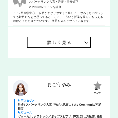
スパークリング大宮・音楽・音痴矯正
2026年のレッスンを評価
ここ2回座学中心。 説明がわかりやすくて嬉しい。 やみくもに稽古し
ても駄目だなぁと思ってるところに、こういう授業を挟んでもらえる
のはとてもありがたいです。 宿題ちゃんとやっていきます。
おごうゆみ
MSL
ランク
対応スタジオ
川崎 / スパークリング大宮 / WeArt代官山 / the Community南浦
和店
対応コース
ヴォーカル, クラシック／ポップスピアノ, 声楽, 話し方改善, 音痴