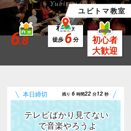
ユビトマ教室
札幌
駅
6
6
.8
初心者
徒歩
分
大歓迎
6
22
10
残り
時間
分
秒
テレビばかり見てない
で音楽やろうよ