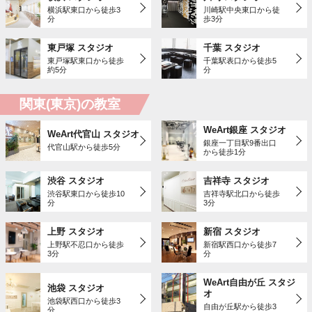
横浜駅東口から徒歩3
川崎駅中央東口から徒
分
歩3分
東戸塚 スタジオ
千葉 スタジオ
東戸塚駅東口から徒歩
千葉駅表口から徒歩5
約5分
分
関東(東京)の教室
WeArt銀座 スタジオ
WeArt代官山 スタジオ
銀座一丁目駅9番出口
代官山駅から徒歩5分
から徒歩1分
渋谷 スタジオ
吉祥寺 スタジオ
渋谷駅東口から徒歩10
吉祥寺駅北口から徒歩
分
3分
上野 スタジオ
新宿 スタジオ
上野駅不忍口から徒歩
新宿駅西口から徒歩7
3分
分
WeArt自由が丘 スタジ
池袋 スタジオ
オ
池袋駅西口から徒歩3
自由が丘駅から徒歩3
分