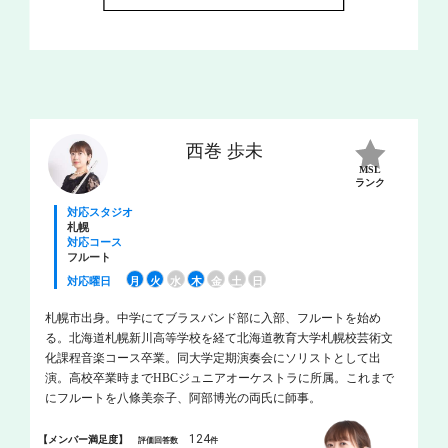
西巻 歩未
MSL
ランク
対応スタジオ
札幌
対応コース
フルート
対応曜日
月
火
水
木
金
土
日
札幌市出身。中学にてブラスバンド部に入部、フルートを始め
る。北海道札幌新川高等学校を経て北海道教育大学札幌校芸術文
化課程音楽コース卒業。同大学定期演奏会にソリストとして出
演。高校卒業時までHBCジュニアオーケストラに所属。これまで
にフルートを八條美奈子、阿部博光の両氏に師事。
124
【メンバー満足度】
評価回答数
件