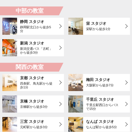
中部の教室
静岡 スタジオ
栄 スタジオ
静岡駅北口から徒歩5
栄駅から徒歩1分
分
新潟 スタジオ
新潟交通バス「古町」
から徒歩3分
関西の教室
京都 スタジオ
梅田 スタジオ
四条駅、鳥丸駅から徒
大阪駅から徒歩7分
歩1分
千里丘 スタジオ
京橋 スタジオ
千里丘駅西口からバス
京橋駅から徒歩3分
で15分
三宮 スタジオ
なんば スタジオ
元町駅から徒歩3分
なんば駅から徒歩5分