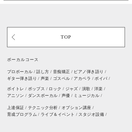
TOP
ボーカルコース
プロボーカル /
話し方 /
音痴矯正 /
ピアノ弾き語り /
ギター弾き語り /
声楽 /
ゴスペル /
アカペラ /
ボイパ /
ボイトレ /
ポップス /
ロック /
ジャズ /
演歌 /
洋楽 /
アニソン /
ダンスボーカル /
声優 /
ミュージカル /
上達保証 /
テクニック分析 /
オプション講座 /
育成プログラム /
ライブ＆イベント /
スタジオ設備 /