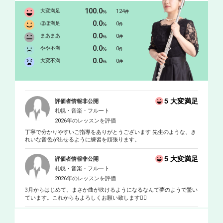
100.0
大変満足
124
%
件
0.0
ほぼ満足
0
%
件
0.0
まあまあ
0
%
件
0.0
やや不満
0
%
件
0.0
大変不満
0
%
件
5 大変満足
評価者情報非公開
札幌・音楽・フルート
2026年のレッスンを評価
丁寧で分かりやすいご指導をありがとうございます 先生のような、き
れいな音色が出せるように練習を頑張ります。
5 大変満足
評価者情報非公開
札幌・音楽・フルート
2026年のレッスンを評価
3月からはじめて、まさか曲が吹けるようになるなんて夢のようで驚い
ています。これからもよろしくお願い致します🙇‍♀️