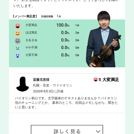
いたします。
1
【メンバー満足度】
評価回答数
件
100.0
大変満足
1
%
件
0.0
ほぼ満足
0
%
件
0.0
まあまあ
0
%
件
0.0
やや不満
0
%
件
0.0
大変不満
0
%
件
5 大変満足
斎藤克恵様
札幌・音楽・ヴァイオリン
2026年8月3日に評価
バイオリン初心です。文字媒体のテキストありませんか？バイオリン
弦のチューニングとか、 基本のところ、次回はメモしながら、聞きた
いと思います。