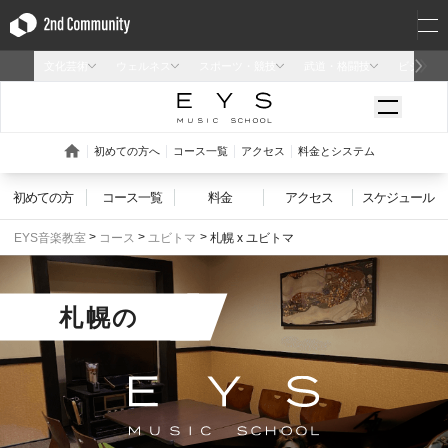
初めての方
コース一覧
料金
アクセス
スケジュール
EYS音楽教室
コース
ユビトマ
札幌 x ユビトマ
札幌
の