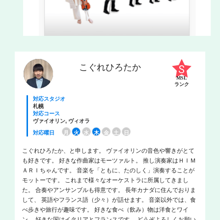
こぐれひろたか
MSL
ランク
対応スタジオ
札幌
対応コース
ヴァイオリン, ヴィオラ
対応曜日
月
火
水
木
金
土
日
こぐれひろたか、と申します。 ヴァイオリンの音色や響きがとて
も好きです。 好きな作曲家はモーツァルト。 推し演奏家はＨＩＭ
ＡＲＩちゃんです。 音楽を「ともに、たのしく」演奏することが
モットーです。 これまで様々なオーケストラに所属してきまし
た。 合奏やアンサンブルも得意です。 長年カナダに住んでおりま
して、 英語やフランス語（少々）が話せます。 音楽以外では、食
べ歩きや旅行が趣味です。 好きな食べ（飲み）物は洋食とワイ
ン。 好きな国はイタリアとフランスです。 どうぞよろしくお願い