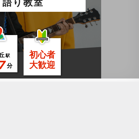
き語り教室
初心者
丘
駅
7
大歓迎
分