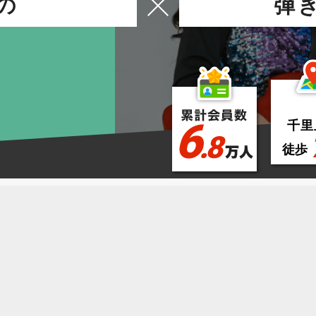
の
弾
6
千里
.8
徒歩