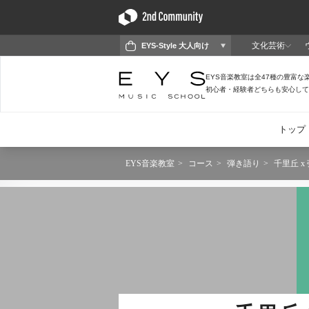
EYS音楽教室
コース
弾き語り
千里丘 x