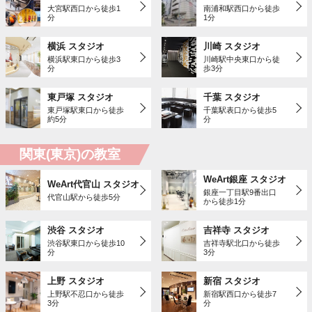
大宮駅西口から徒歩1
南浦和駅西口から徒歩
分
1分
横浜 スタジオ
川崎 スタジオ
横浜駅東口から徒歩3
川崎駅中央東口から徒
分
歩3分
東戸塚 スタジオ
千葉 スタジオ
東戸塚駅東口から徒歩
千葉駅表口から徒歩5
約5分
分
関東(東京)の教室
WeArt銀座 スタジオ
WeArt代官山 スタジオ
銀座一丁目駅9番出口
代官山駅から徒歩5分
から徒歩1分
渋谷 スタジオ
吉祥寺 スタジオ
渋谷駅東口から徒歩10
吉祥寺駅北口から徒歩
分
3分
上野 スタジオ
新宿 スタジオ
上野駅不忍口から徒歩
新宿駅西口から徒歩7
3分
分