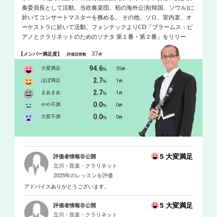
奏委員長として活動。当吹奏楽団、初の海外公演(韓国、ソウル)に
於いてコンサートマスターを務める。 その他、ソロ、室内楽、オ
ーケストラに於いて活動。フォンテックよりCD「ブラームス：ピ
アノとクラリネットのためのソナタ 第１番・第２番」をリリー
ス。洗足学園音楽大学講師。"
37
【メンバー満足度】
評価回答数
件
94.6
大変満足
35
%
件
2.7
ほぼ満足
1
%
件
2.7
まあまあ
1
%
件
0.0
やや不満
0
%
件
0.0
大変不満
0
%
件
5 大変満足
評価者情報非公開
立川・音楽・クラリネット
2025年のレッスンを評価
アドバイスありがとうございます。
5 大変満足
評価者情報非公開
立川・音楽・クラリネット