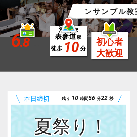
アンサンブル教
渋谷
駅
6
表参道
.8
駅
初心者
10
徒歩
分
大歓迎
10
56
20
残り
時間
分
秒
夏祭り！