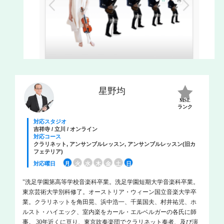
星野均
MSL
ランク
対応スタジオ
吉祥寺 / 立川 / オンライン
対応コース
クラリネット, アンサンブルレッスン, アンサンブルレッスン(旧カ
フェテリア)
対応曜日
月
火
水
木
金
土
日
"洗足学園第高等学校音楽科卒業。洗足学園短期大学音楽科卒業。
東京芸術大学別科修了。オーストリア・ウィーン国立音楽大学卒
業。クラリネットを角田晃、浜中浩一、千葉国夫、村井祐児、ホ
ルスト・ハイエック、室内楽をカール・エルベルガーの各氏に師
事。 30年近くに亘り、東京吹奏楽団でクラリネット奏者、及び演