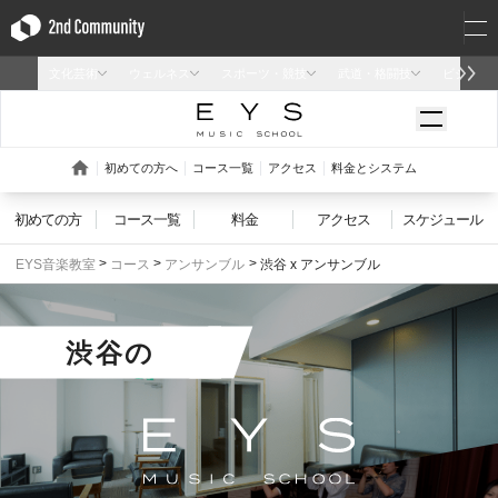
初めての方
コース一覧
料金
アクセス
スケジュール
EYS音楽教室
コース
アンサンブル
渋谷 x アンサンブル
渋谷
の