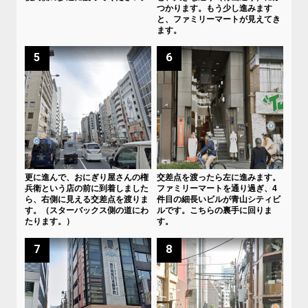
つかります。もう少し進みます
と、ファミリーマートが見えてき
ます。
5
6
更に進んで、おにぎり屋さんの権
交差点を渡ったら左に進みます。
兵衛という店の前に到着しました
ファミリーマートを通り過ぎ、4
ら、右側に見える交差点を渡りま
件目の細長いビルが青山シティビ
す。（スターバックス側の道にわ
ルです。こちらの裏手に回りま
たります。）
す。
7
8