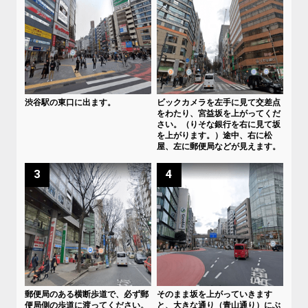
渋谷駅の東口に出ます。
ビックカメラを左手に見て交差点
をわたり、宮益坂を上がってくだ
さい。（りそな銀行を右に見て坂
を上がります。）途中、右に松
屋、左に郵便局などが見えます。
3
4
郵便局のある横断歩道で、必ず郵
そのまま坂を上がっていきます
便局側の歩道に渡ってください。
と、大きな通り（青山通り）にぶ