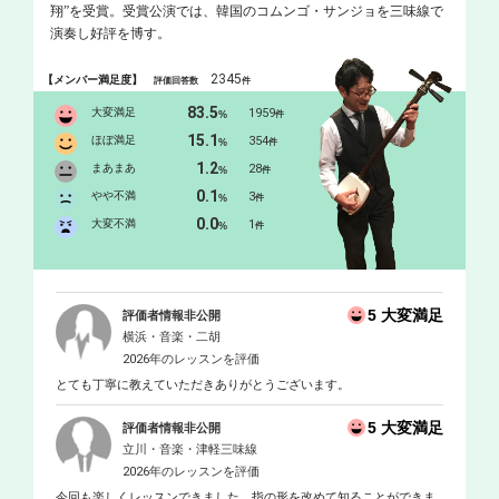
翔”を受賞。受賞公演では、韓国のコムンゴ・サンジョを三味線で
演奏し好評を博す。
2345
【メンバー満足度】
評価回答数
件
83.5
大変満足
1959
%
件
15.1
ほぼ満足
354
%
件
1.2
まあまあ
28
%
件
0.1
やや不満
3
%
件
0.0
大変不満
1
%
件
5 大変満足
評価者情報非公開
横浜・音楽・二胡
2026年のレッスンを評価
とても丁寧に教えていただきありがとうございます。
5 大変満足
評価者情報非公開
立川・音楽・津軽三味線
2026年のレッスンを評価
今回も楽しくレッスンできました。指の形を改めて知ることができま