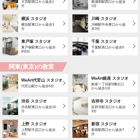
大宮駅西口から徒歩1
南浦和駅西口から徒歩
分
1分
横浜 スタジオ
川崎 スタジオ
横浜駅東口から徒歩3
川崎駅中央東口から徒
分
歩3分
東戸塚 スタジオ
千葉 スタジオ
東戸塚駅東口から徒歩
千葉駅表口から徒歩5
約5分
分
関東(東京)の教室
WeArt銀座 スタジオ
WeArt代官山 スタジオ
銀座一丁目駅9番出口
代官山駅から徒歩5分
から徒歩1分
渋谷 スタジオ
吉祥寺 スタジオ
渋谷駅東口から徒歩10
吉祥寺駅北口から徒歩
分
3分
上野 スタジオ
新宿 スタジオ
上野駅不忍口から徒歩
新宿駅西口から徒歩7
3分
分