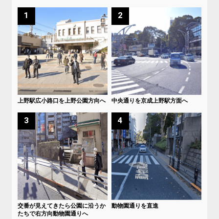
1
2
上野駅広小路口を上野公園方向へ
中央通りを京成上野駅方面へ
3
4
交番が見えてきたら公園に沿うか
動物園通りを直進
たちで右方向動物園通りへ