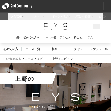
初めての方
コース一覧
料金
アクセス
スケジュール
EYS音楽教室
コース
ユビトマ
上野 x ユビトマ
上野
の