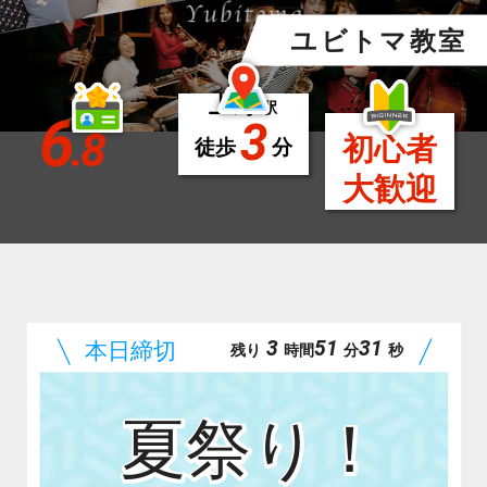
ユビトマ教室
上野
駅
6
3
.8
初心者
徒歩
分
大歓迎
3
51
29
残り
時間
分
秒
夏祭り！