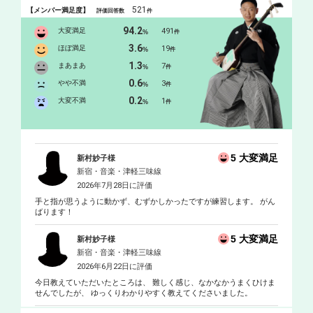
521
【メンバー満足度】
評価回答数
件
94.2
大変満足
491
%
件
3.6
ほぼ満足
19
%
件
1.3
まあまあ
7
%
件
0.6
やや不満
3
%
件
0.2
大変不満
1
%
件
5 大変満足
新村妙子様
新宿・音楽・津軽三味線
2026年7月28日に評価
手と指が思うように動かず、むずかしかったですが練習します。 がん
ばります！
5 大変満足
新村妙子様
新宿・音楽・津軽三味線
2026年6月22日に評価
今日教えていただいたところは、 難しく感じ、なかなかうまくひけま
せんでしたが、 ゆっくりわかりやすく教えてくださいました。