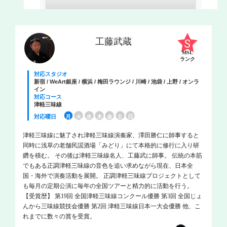
工藤武蔵
MSL
ランク
対応スタジオ
新宿 / WeArt銀座 / 横浜 / 梅田ラウンジ / 川崎 / 池袋 / 上野 / オンラ
イン
対応コース
津軽三味線
対応曜日
月
火
水
木
金
土
日
津軽三味線に魅了され津軽三味線演奏家、澤田勝仁に師事すると
同時に浅草の老舗民謡酒場「みどり」にて本格的に修行に入り研
鑽を積む。 その後は津軽三味線名人、工藤武に師事。 伝統の本筋
でもある正調津軽三味線の音色を追い求めながら現在、日本全
国・海外で演奏活動を展開。 正調津軽三味線プロジェクトとして
も毎月の定期公演に毎年の全国ツアーと精力的に活動を行う。
【受賞歴】 第19回 全国津軽三味線コンクール優勝 第3回 全国じょ
んから三味線競技会優勝 第2回 津軽三味線日本一大会優勝 他、こ
れまでに数々の賞を受賞。