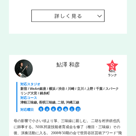
鮎澤 和彦
MSL
ランク
対応スタジオ
新宿 / WeArt銀座 / 横浜 / 渋谷 / 川崎 / 立川 / 上野 / 千葉 / スパーク
リング大宮 / 錦糸町
対応コース
津軽三味線, 長唄三味線, 二胡, 沖縄三線
対応曜日
月
火
水
木
金
土
日
母の影響で小さい頃より箏、三味線に親しむ。 二胡を村井鉄也氏
に師事する。NHK邦楽技能者育成会を修了（種目・三味線）その
後、演奏活動に入る。 2008年50期の会で世田谷区芸術アワード“飛