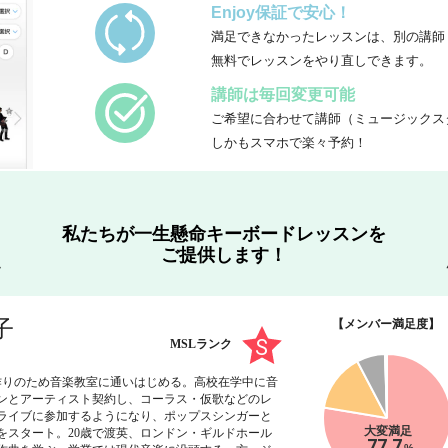
Enjoy保証で安心！
満足できなかったレッスンは、別の講師
無料でレッスンをやり直しできます。
講師は毎回変更可能
ご希望に合わせて講師（ミュージックス
しかもスマホで楽々予約！
私たちが一生懸命キーボードレッスンを
ご提供します！
陽子
【メンバー満足度】
MSLランク
作りのため音楽教室に通いはじめる。高校在学中に音
ンとアーティスト契約し、コーラス・仮歌などのレ
ライブに参加するようになり、ポップスシンガーと
大変満足
をスタート。20歳で渡英、ロンドン・ギルドホール
77.7