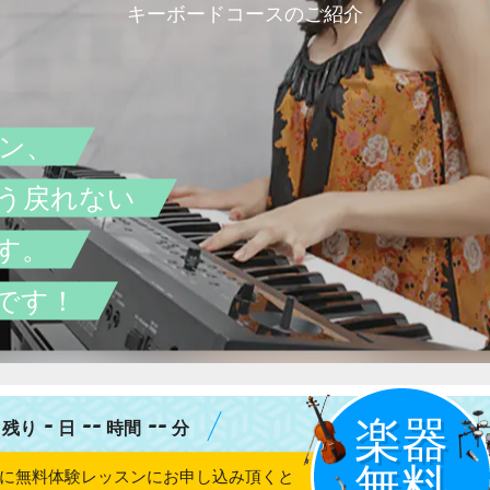
キーボードコースのご紹介
ン、
う戻れない
す。
です！
-
--
--
残り
日
時間
分