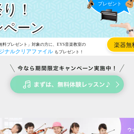
祭り！
ウ