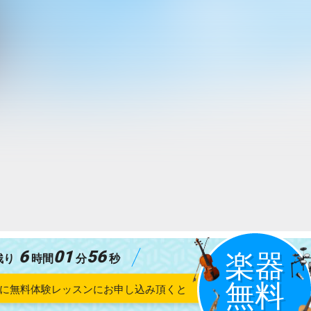
6
01
55
残り
時間
分
秒