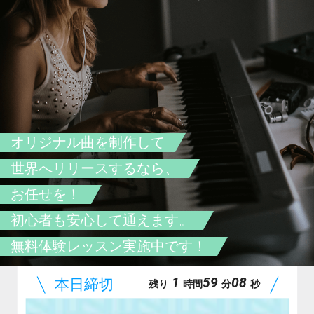
オリジナル曲を制作して
世界へリリースするなら、
お任せを！
初心者も安心して通えます。
無料体験レッスン実施中です！
1
59
07
残り
時間
分
秒