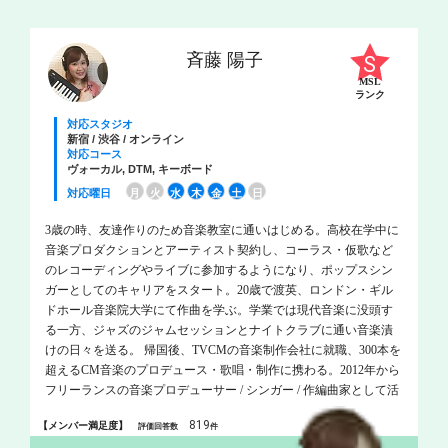
斉藤 陽子
MSL
ランク
対応スタジオ
新宿 / 渋谷 / オンライン
対応コース
ヴォーカル, DTM, キーボード
対応曜日
月
火
水
木
金
土
日
3歳の時、友達作りのため音楽教室に通いはじめる。高校在学中に
音楽プロダクションとアーティスト契約し、コーラス・仮歌など
のレコーディングやライブに参加するようになり、ポップスシン
ガーとしてのキャリアをスタート。20歳で渡英、ロンドン・ギル
ドホール音楽院大学にて作曲を学ぶ。学業では現代音楽に没頭す
る一方、ジャズのジャムセッションとナイトクラブに通い音楽漬
けの日々を送る。 帰国後、TVCMの音楽制作会社に就職、300本を
超えるCM音楽のプロデュース・歌唱・制作に携わる。2012年から
フリーランスの音楽プロデューサー / シンガー / 作編曲家として活
動を開始。 2013年にはNHK「みんなのうた」にて歌唱楽曲がオン
819
【メンバー満足度】
評価回答数
件
エア。世界的有名企業のCMソング、サウンドロゴなど数多くの