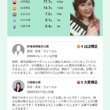
CM歌唱を手掛けており、まさに「声のプロ」。誰もがテレビで一
77.7
大変満足
636
%
件
度は耳にしたことのある声の持ち主です！ 学生の頃から歌や作曲
14.7
ほぼ満足
120
%
件
を教えることが大好きで、プライベートレッスンにて多くの生徒
7.2
まあまあ
59
%
件
さんをお教えしてきました。 POPSはもちろん、ジャズ、クラシッ
0.1
クなどの多彩な要素を効率よくレッスンに組み込んでおります。
やや不満
1
%
件
また、レコーディングディレクターとしても日々現場に立ってお
0.4
大変不満
3
%
件
りますので、生徒さんひとりひとりに合った一番輝ける歌い方、
体の使い方、心の持ち方を引き出すことが何よりも得意です！生
徒さんの楽しめるレッスンをオーダーメイドでお作りしてまいり
ます！！ 「オンラインレッスンをご希望の会員様へ」 オンライン
4 ほぼ満足
評価者情報非公開
レッスンについて https://www.dropbox.com/s/zw6dyvryr23gn4v/ DTM
新宿・音楽・ヴォーカル
使用ソフト：protools/Logic/Cubass/Sibelius/Finale
2026年のレッスンを評価
前回、第九合唱のオーディションに臨むためのレッスンをしていただ
きましたので、その報告とうまくいかなかった部分の分析をしていた
だきました。 また今回弾き語りの方は、初めて〝人生の扉〟を聞いて
いただきました。 まだ3拍子のリズムが身についていないので、途中
で早くなったり安定しません。 そこでリズムを身につけるために、右
手と左手を使って、違うリズムを同時に刻む練習方法を教えていただ
5 大変満足
川畑奏み様
きました。 ギターを持たなくてもできるので、継続してやってみよう
渋谷・音楽・ヴォーカル
と思います。
2026年6月17日に評価
初めてのボイトレでしたが、とっても楽しかったです！これから、色
んな歌が歌えるようになりそうだよ！って仰っていただけたことが1番
嬉しかったです！ 引き続きよろしくお願いいたします！ お家でも練習
してみます！