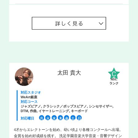
太田 貴大
MSL
ランク
対応スタジオ
WeArt銀座
対応コース
ジャズピアノ, クラシック／ポップスピアノ, シンセサイザー,
DTM, 作曲, イヤートレーニング, キーボード
対応曜日
月
火
水
木
金
土
日
4才からエレクトーンを始め、幼い頃より各種コンクールへ出場。
金賞を始め好成績を残す。 洗足学園音楽大学音楽・音響デザイン