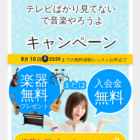
テレビばかり見てない
で音楽やろうよ
8
10
月
23:59
月
日