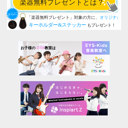
お子様の
DTM
教室は