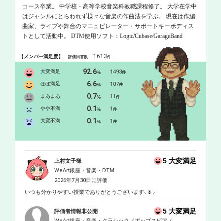
コース卒業。 中学校・高等学校音楽科教職課程修了。 大学在学中
はジャンルにとらわれず様々な音楽の作曲法を学ぶ。 現在は作編
曲家、ライブや舞台のマニュピレーター・サポートキーボディス
トとして活動中。 DTM使用ソフト：Logic/Cubase/GarageBand
1613
【メンバー満足度】
評価回答数
件
92.6
大変満足
1493
%
件
6.6
ほぼ満足
107
%
件
0.7
まあまあ
11
%
件
0.1
やや不満
1
%
件
0.1
大変不満
1
%
件
5 大変満足
上村文子様
WeArt銀座・音楽・DTM
2026年7月30日に評価
いつも分かりやすい授業でありがとうございます⸜🌷︎⸝‍
5 大変満足
評価者情報非公開
WeArt銀座・音楽・クラシック／ポップスピアノ