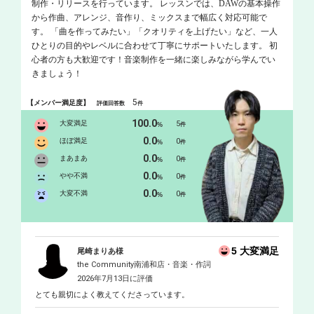
制作・リリースを行っています。 レッスンでは、DAWの基本操作
から作曲、アレンジ、音作り、ミックスまで幅広く対応可能で
す。 「曲を作ってみたい」「クオリティを上げたい」など、一人
ひとりの目的やレベルに合わせて丁寧にサポートいたします。 初
心者の方も大歓迎です！音楽制作を一緒に楽しみながら学んでい
きましょう！
5
【メンバー満足度】
評価回答数
件
100.0
大変満足
5
%
件
0.0
ほぼ満足
0
%
件
0.0
まあまあ
0
%
件
0.0
やや不満
0
%
件
0.0
大変不満
0
%
件
5 大変満足
尾崎まりあ様
the Community南浦和店・音楽・作詞
2026年7月13日に評価
とても親切によく教えてくださっています。