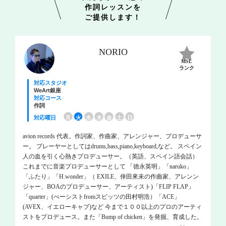
作詞レッスンを
ご提供します！
NORIO
MSL
ランク
対応スタジオ
WeArt銀座
対応コース
作詞
対応曜日
月
火
水
木
金
土
日
avion records 代表。作詞家、作曲家、アレンジャー、プロデューサ
ー。 プレーヤーとしてはdrums,bass,piano,keyboard,など。 スペイン
人の血を引く心熱きプロデューサー。（英語、スペイン語会話）
これまでに音楽プロデューサーとして 「徳永英明」「naruko」
「ふたり」「H.wonder」（ EXILE、倖田來未の作曲家、アレンン
ジャー、BOAのプロデューサー、アーティスト)「FLIP FLAP」
「quarter」(べーシストfromスピッツの田村明浩）「ACE」
(AVEX、イエローキャブ)など 今まで１００以上のプロのアーティ
ストをプロデュース。また「Bump of chicken」を発掘、育成した。