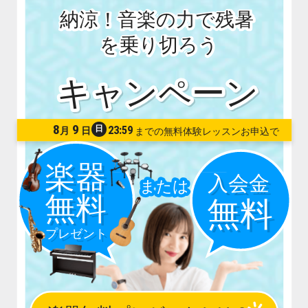
納涼！音楽の力で残暑
を乗り切ろう
8
9
日
23:59
月
日