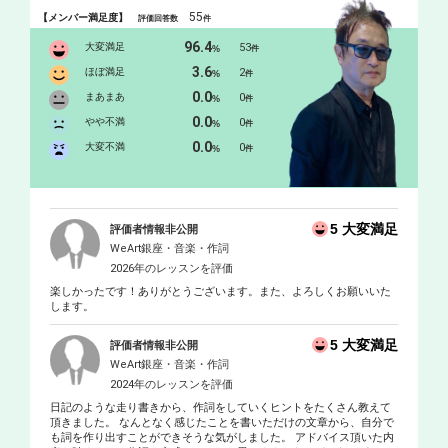
NORIOがプロデュースする「ふたり」が全国各地のTOWER
55
【メンバー満足度】
評価回答数
件
RECORDS、HMV各店舗でウイークリー１位を獲得！フジテレビ
「テラスハウス」で挿入歌としてオンエア中。「ふたり」はアメ
96.4
大変満足
53
%
件
リカのMELEEとコラボ（MELEEは日本洋楽チャート１位獲得。
3.6
ほぼ満足
2
%
件
FUJI ROVCK FES出演）NORIOがプロデュースする「naruko」は
0.0
まあまあ
0
%
件
FUJI ROCK FESに出演、700万枚のヒットを持つアルゼンチンの
0.0
Los fabulosos cadillacsとプエルトリコで最も有名なシンガーMimi
やや不満
0
%
件
Mauraと共演、カバー曲発売。またアメリカでビルボード・ダンス
0.0
大変不満
0
%
件
チャート７位にチャートインしたDavid Longoriaのニューシングル
のremixを担当！韓国で１４週連続１位を獲得したダンスR&Bグル
ープ「コブギ」のremix、コラボ、そしてジャパンツアーをDJ,キー
ボーディストとして渋谷club asiaなどでサポート。中南米で最も有
5 大変満足
評価者情報非公開
名なロックバンド「Gandhi」のソングライティングに参加、ギタ
WeArt銀座・音楽・作詞
リストFederico Mirandaのソロアルバムのremixを担当、ジャパンツ
2026年のレッスンを評価
アーをDJ、キーボーディストとしてサポート。（Gandhiはコスタ
楽しかったです！ありがとうございます。また、よろしくお願いいた
リカのライブで8000人を動員）2011年東日本大震災の復興支援を
します。
きっかけに自身が主宰するavion recordsを正式に設立。どんなジャ
ンルのアーティストのプロデュースもこなす。 またNORIOの行な
5 大変満足
評価者情報非公開
う支援活動や音楽活動を通しての反戦活動について知った「U2」
WeArt銀座・音楽・作詞
のメンバーから コンサートに招待されbackstageでメンバー４人と
2024年のレッスンを評価
面会。 またテクノDJとしても渋谷club asiaなどで活動し、コスタリ
日記のような走り書きから、作詞をしていくヒントをたくさん教えて
カのグラミー賞３回受賞グループ「EDITUS」とコラボレーショ
頂きました。 なんとなく感じたことを書いただけの文章から、自分で
も詞を作り出すことができそうな気がしました。 アドバイス頂いた内
ン。スペインのエレクトロユニット「Radical animal beat」とコラボ