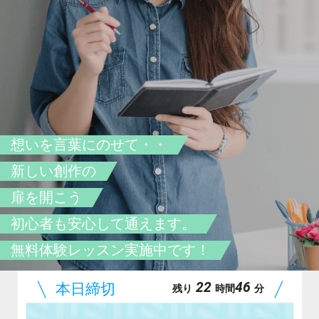
想いを言葉にのせて・・
新しい創作の
扉を開こう
初心者も安心して通えます。
無料体験レッスン実施中です！
22
46
残り
時間
分