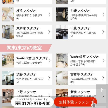
分
1分
横浜 スタジオ
川崎 スタジオ
横浜駅東口から徒歩3
川崎駅中央東口から徒
分
歩3分
東戸塚 スタジオ
千葉 スタジオ
東戸塚駅東口から徒歩
千葉駅表口から徒歩5
約5分
分
関東(東京)の教室
WeArt銀座 スタジオ
WeArt代官山 スタジオ
銀座一丁目駅9番出口
代官山駅から徒歩5分
から徒歩1分
渋谷 スタジオ
吉祥寺 スタジオ
渋谷駅東口から徒歩10
吉祥寺駅北口から徒歩
分
3分
上野 スタジオ
新宿 スタジオ
上野駅不忍口から徒歩
新宿駅西口から徒歩7
3分
分