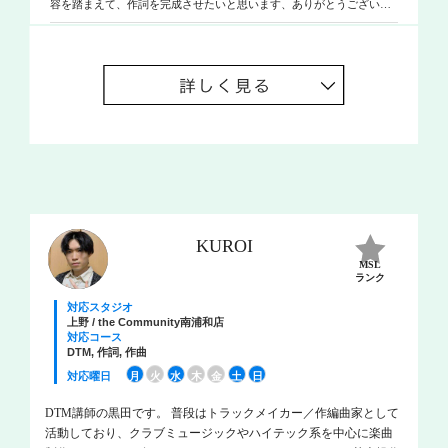
容を踏まえて、作詞を完成させたいと思います、ありがとうございま
レーション。ロンドン在住のアルゼンチンのエレクトログループ
した。
「SHH」とコラボ。NORIO自身初ソロアルバムにこれらのコラボ
レーションを含み全世界リリースに向けて準備を進めている。ま
た２０１１年東日本大震災以来、「naruko」「ふたり」と共に、宮
城県、福島県などの支援活動、熊本地震被災地、西日本豪雨被災
地、また２０１９年発生した台風被災地で復興支援活動、東日本
大震災被災地支援を１２年間続けるなど現在も支援活動を続けて
いる。
KUROI
MSL
ランク
対応スタジオ
上野 / the Community南浦和店
対応コース
DTM, 作詞, 作曲
対応曜日
月
火
水
木
金
土
日
DTM講師の黒田です。 普段はトラックメイカー／作編曲家として
活動しており、クラブミュージックやハイテック系を中心に楽曲