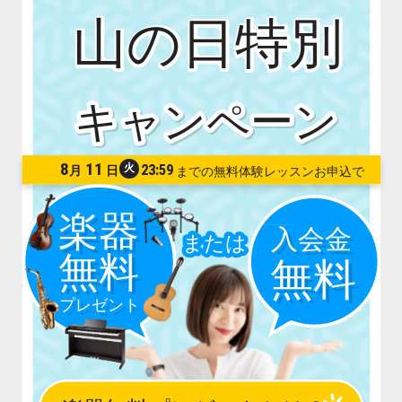
山の日特別
8
11
火
23:59
月
日