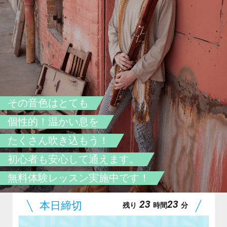
その音色はとても
個性的！温かい息を
たくさん吹き込もう！
初心者も安心して通えます。
無料体験レッスン実施中です！
23
23
残り
時間
分