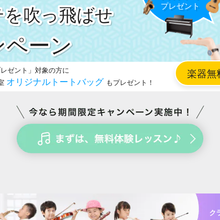
テを吹っ飛ばせ
ク