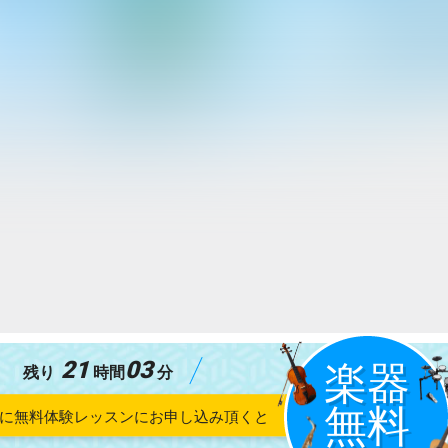
21
03
残り
時間
分