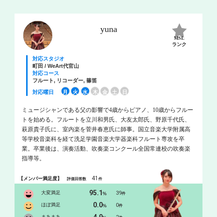
yuna
MSL
ランク
対応スタジオ
町田 / WeArt代官山
対応コース
フルート, リコーダー, 篠笛
対応曜日
月
火
水
木
金
土
日
ミュージシャンである父の影響で4歳からピアノ、10歳からフルー
トを始める。フルートを立川和男氏、大友太郎氏、野原千代氏、
萩原貴子氏に、室内楽を菅井春恵氏に師事。国立音楽大学附属高
等学校音楽科を経て洗足学園音楽大学器楽科フルート専攻を卒
業。卒業後は、演奏活動、吹奏楽コンクール全国常連校の吹奏楽
指導等。
41
【メンバー満足度】
評価回答数
件
95.1
大変満足
39
%
件
0.0
ほぼ満足
0
%
件
まあまあ