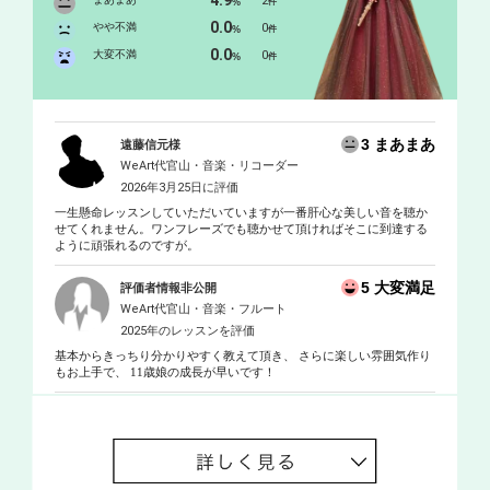
4.9
2
%
件
0.0
やや不満
0
%
件
0.0
大変不満
0
%
件
3 まあまあ
遠藤信元様
WeArt代官山・音楽・リコーダー
2026年3月25日に評価
一生懸命レッスンしていただいていますが一番肝心な美しい音を聴か
せてくれません。ワンフレーズでも聴かせて頂ければそこに到達する
ように頑張れるのですが。
5 大変満足
評価者情報非公開
WeArt代官山・音楽・フルート
2025年のレッスンを評価
基本からきっちり分かりやすく教えて頂き、 さらに楽しい雰囲気作り
もお上手で、 11歳娘の成長が早いです！