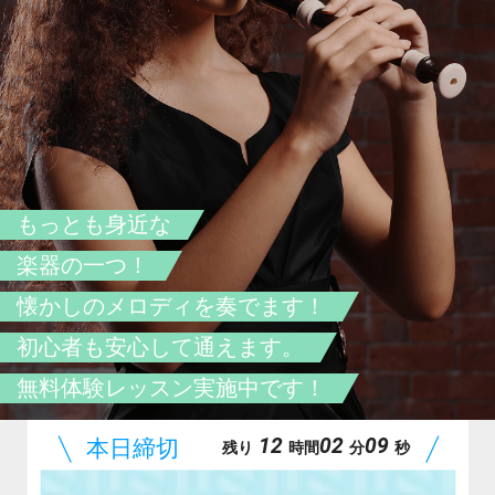
もっとも身近な
楽器の一つ！
懐かしのメロディを奏でます！
初心者も安心して通えます。
無料体験レッスン実施中です！
12
02
08
残り
時間
分
秒