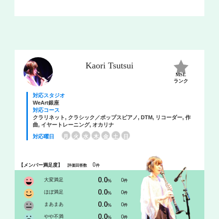
Kaori Tsutsui
MSL
ランク
対応スタジオ
WeArt銀座
対応コース
クラリネット, クラシック／ポップスピアノ, DTM, リコーダー, 作
曲, イヤートレーニング, オカリナ
対応曜日
月
火
水
木
金
土
日
0
【メンバー満足度】
評価回答数
件
0.0
大変満足
0
%
件
0.0
ほぼ満足
0
%
件
0.0
まあまあ
0
%
件
0.0
やや不満
0
%
件