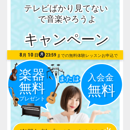
テレビばかり見てない
で音楽やろうよ
8
10
月
23:59
月
日