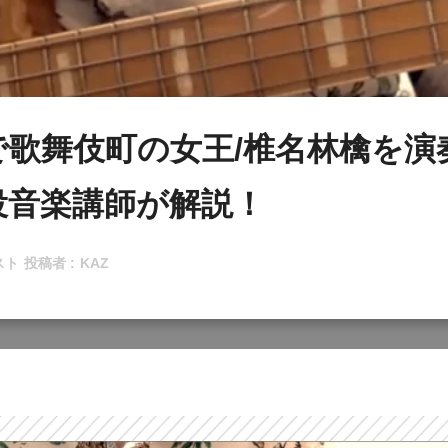
で歌舞伎町の女王/椎名林檎を演
役音楽講師が解説！
スト
投稿者 :
KAZ