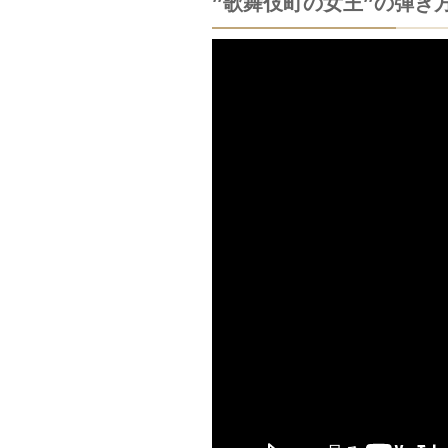
”歌舞伎町の女王”の弾き