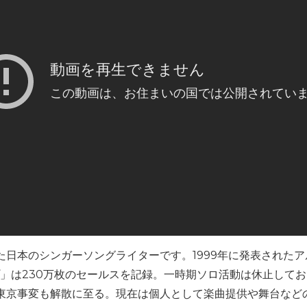
した日本のシンガーソングライターです。1999年に発表された
プ」は230万枚のセールスを記録。一時期ソロ活動は休止してお
は東京事変も解散に至る。現在は個人として楽曲提供や舞台など