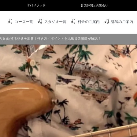
EYSメソッド
音楽仲間との出会い
コース一覧
スタジオ一覧
料金のご案内
講師のご案内
の女王/椎名林檎を演奏｜弾き方・ポイントを現役音楽講師が解説！