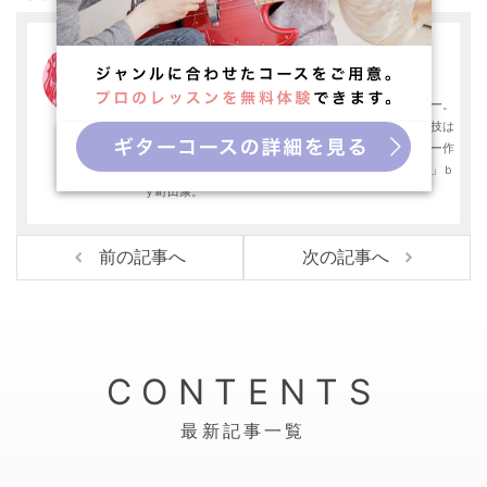
t
e
e
e
k
編集スタッフ
t
b
n
e
グッドラック・ナギ
音楽と猫とプロレスをこよなく愛する恐妻家系ライター。
e
o
a
t
最近の悩みは抜け毛と優秀なレスラーの海外流出。特技は
r
o
美味しい唐揚げ作り。今後の目標は極上のチャーシュー作
り。座右の銘は「人生はギャグだ！フィクションだ！」ｂ
k
ｙ町田康。
前の記事へ
次の記事へ
CONTENTS
最新記事一覧