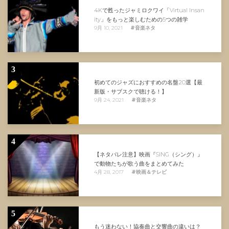
4Kで甦ったジャミロクワイ「Virtual Insan
ity」をもっと楽しむための5つの雑学
9月 10, 2021
#音楽ネタ
3
初めてのジャズにおすすめの名盤20選【最
新版・サブスクで聴ける！】
9月 24, 2021
#音楽ネタ
4
【ネタバレ注意】映画『SING（シング）』
で動物たちが歌う曲をまとめてみた
4月 28, 2017
#映画＆テレビ
5
もう迷わない！協奏曲と交響曲の違いは？