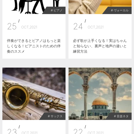
# ピアノ
# ヴォーカル
/
/
25
24
OCT,2021
OCT,2021
伴奏ができるとピアノはもっと楽
必ず歌が上手くなる！実はちゃん
しくなる！ピアニストのための伴
と知らない、裏声と地声の違いと
奏のススメ
練習方法
# サックス
# 音楽ネタ
/
/
23
22
OCT,2021
OCT,2021