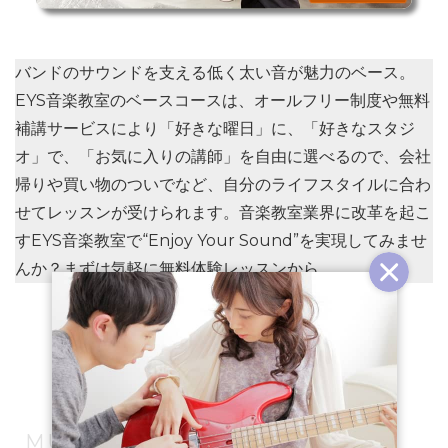
バンドのサウンドを支える低く太い音が魅力のベース。
EYS音楽教室のベースコースは、オールフリー制度や無料
補講サービスにより「
好きな曜日
」に、「
好きなスタジ
オ
」で、「
お気に入りの講師
」を自由に選べるので、会社
帰りや買い物のついでなど、自分のライフスタイルに合わ
せてレッスンが受けられます。音楽教室業界に改革を起こ
すEYS音楽教室で“Enjoy Your Sound”を実現してみませ
んか？まずは気軽に無料体験レッスンから。
この記事をシェアしよう！
T
F
H
L
P
w
a
a
i
o
i
c
t
n
c
MUSIC LESSON LAB