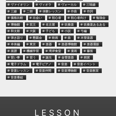
# ヴァイオリン
# ヴィオラ
# ヴォーカル
# 三味線
# 三線
# 二胡
# 体験レッスン
# 作曲
# 作詞
# 価格比較
# 出会い
# 初心者
# 初心者向け
# 勉強会
# 博物館
# 双王
# 名古屋
# 吹奏楽
# 吹奏楽あるある
# 和太鼓
# 大阪
# 子ども
# 小説
# 弓編
# 弾き語り
# 懇親会
# 映画
# 曲
# 木管楽器
# 本体編
# 東京
# 楽器
# 楽器博物館
# 楽器通販
# 楽譜
# 機械学習
# 湾岸食堂
# 漫画
# 篠笛
# 習い事
# 習う
# 誕生
# 金管楽器
# 雑貨
# 電子ドラム
# 電子ピアノ
# 音楽
# 音楽イベント
# 音楽レッスン
# 音楽仲間
# 音楽博物館
# 音楽教室
# 音楽番組
LESSON