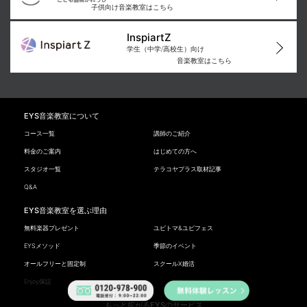
子供向け音楽教室はこちら
InspiartZ
学生（中学/高校生）向け
音楽教室はこちら
EYS音楽教室について
コース一覧
講師のご紹介
料金のご案内
はじめての方へ
スタジオ一覧
テラコヤプラス取材記事
Q&A
EYS音楽教室を選ぶ理由
無料楽器プレゼント
ユビトマ&ユビフェス
EYSメソッド
季節のイベント
オールフリーと固定制
スクールX婚活
Enjoy保証
もっと拡がるEYSのサービス