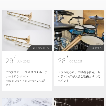
# トロンボーン
# ドラム
/
/
29
28
JUN,2022
OCT,2021
EYSプロデュースオリジナル テ
ドラム初心者、中級者も盲点！セ
ナートロンボーン
ッティングが大切な理由と４つの
＜es Blute＞＜Blume＞のご紹
ポイント
介！