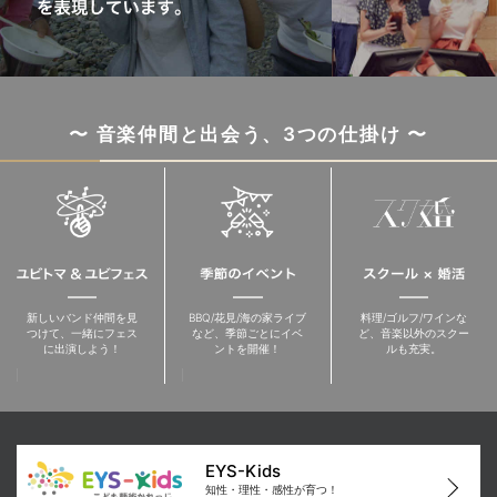
〜 音楽仲間と出会う、3つの仕掛け 〜
新しいバンド仲間を見
BBQ/花見/海の家ライブ
料理/ゴルフ/ワインな
つけて、一緒にフェス
など、季節ごとにイベ
ど、音楽以外のスクー
に出演しよう！
ントを開催！
ルも充実。
EYS-Kids
知性・理性・感性が育つ！