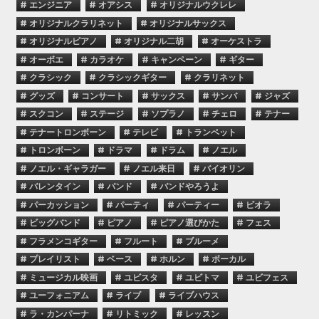
# エンジニア
# オアシス
# オリジナルウクレレ
# オリジナルクラリネット
# オリジナルサックス
# オリジナルピアノ
# オリジナル二胡
# オーケストラ
# オーボエ
# カラオケ
# キャンペーン
# ギター
# クラシック
# クラシックギター
# クラリネット
# グッズ
# コンサート
# サックス
# サンバ
# ジャズ
# スクコン
# ステージ
# ソプラノ
# チェロ
# テナー
# テナートロンボーン
# テレビ
# トランペット
# トロンボーン
# ドラマ
# ドラム
# ノエル
# ノエル・ギャラガー
# ノエル来日
# バイオリン
# バレンタイン
# バンド
# バンドやろうよ
# パーカッション
# パーティ
# パーティー
# ビオラ
# ビッグバンド
# ピアノ
# ピアノ選びかた
# フェス
# フラメンコギター
# フルート
# ブルーメ
# プレイリスト
# ベース
# ホルン
# ボーカル
# ミュージカル映画
# ユビスタ
# ユビトマ
# ユビフェス
# ユーフォニアム
# ライブ
# ライブハウス
# ラ・カンパーナ
# リトミック
# レッスン