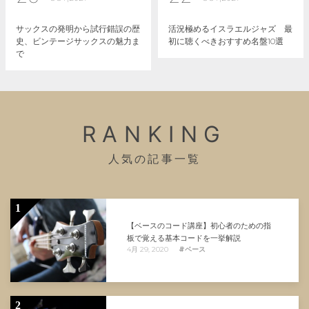
サックスの発明から試行錯誤の歴
活況極めるイスラエルジャズ 最
史、ビンテージサックスの魅力ま
初に聴くべきおすすめ名盤10選
で
RANKING
人気の記事一覧
1
【ベースのコード講座】初心者のための指
板で覚える基本コードを一挙解説
4月 29, 2020
#ベース
2