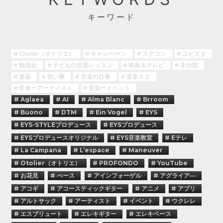
キーワード
# Otolier（オトリエ）
# キャンペーン
# スクコン
# ユビスタ
# 勉強会
# 子どもの音楽レッスン
# 映画＆テレビ
# 未分類
# 楽器
# 習い事
# 音楽の仕事
# 音楽ネタ
# 音楽ーアーティスト
# 音楽ーイベント
# Aglaea
# AI
# Alma Blanc
# Brroom
# Buono
# DTM
# Ein Vogel
# EYS
# EYS-STYLEプロデュース
# EYSプロデュース
# EYSプロデュースオリジナル
# EYS音楽教室
# Eテレ
# La Campana
# L’espace
# Maneuver
# Otolier（オトリエ）
# PROFONDO
# YouTube
# お花見
# べース
# アインフォーゲル
# アグライア―
# アコギ
# アコースティックギター
# アニメ
# アプリ
# アルトサック
# アーティスト
# イベント
# ウクレレ
# エスブリュート
# エレキギター
# エレキベース