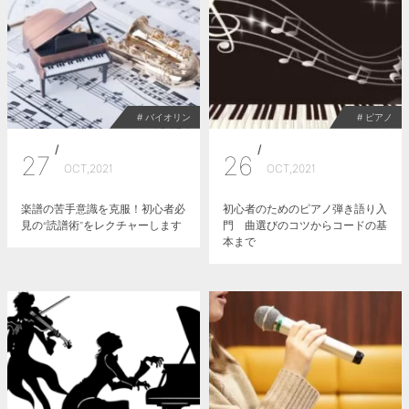
# バイオリン
# ピアノ
/
/
27
26
OCT,2021
OCT,2021
楽譜の苦手意識を克服！初心者必
初心者のためのピアノ弾き語り入
見の“読譜術”をレクチャーします
門 曲選びのコツからコードの基
本まで