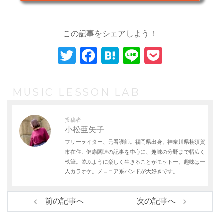
この記事をシェアしよう！
T
F
H
L
P
w
a
a
i
o
i
c
t
n
c
MUSIC LESSON LAB
t
e
e
e
k
投稿者
t
b
n
e
小松亜矢子
フリーライター、元看護師。福岡県出身、神奈川県横須賀
e
o
a
t
市在住。健康関連の記事を中心に、趣味の分野まで幅広く
r
o
執筆。遊ぶように楽しく生きることがモットー。趣味は一
人カラオケ。メロコア系バンドが大好きです。
k
前の記事へ
次の記事へ