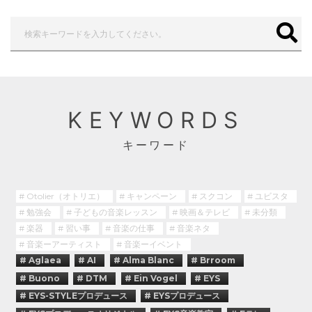
KEYWORDS
キーワード
# Otolier（オトリエ）
# キャンペーン
# スクコン
# ユビスタ
# 勉強会
# 子どもの音楽レッスン
# 映画＆テレビ
# 未分類
# 楽器
# 習い事
# 音楽の仕事
# 音楽ネタ
# 音楽ーアーティスト
# 音楽ーイベント
# Aglaea
# AI
# Alma Blanc
# Brroom
# Buono
# DTM
# Ein Vogel
# EYS
# EYS-STYLEプロデュース
# EYSプロデュース