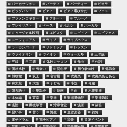
# パーカッション
# パーティ
# パーティー
# ビオラ
# ビッグバンド
# ピアノ
# ピアノ選びかた
# フェス
# フラメンコギター
# フルート
# ブルーメ
# プレイリスト
# ベース
# ホルン
# ボーカル
# ミュージカル映画
# ユビスタ
# ユビトマ
# ユビフェス
# ユーフォニアム
# ライブ
# ライブハウス
# ラ・カンパーナ
# リトミック
# レッスン
# ヴァイオリン
# ヴィオラ
# ヴォーカル
# 三味線
# 三線
# 二胡
# 体験レッスン
# 作曲
# 作詞
# 価格比較
# 出会い
# 初心者
# 初心者向け
# 勉強会
# 博物館
# 双王
# 名古屋
# 吹奏楽
# 吹奏楽あるある
# 和太鼓
# 大阪
# 子ども
# 小説
# 弓編
# 弾き語り
# 懇親会
# 映画
# 曲
# 木管楽器
# 本体編
# 東京
# 楽器
# 楽器博物館
# 楽器通販
# 楽譜
# 機械学習
# 湾岸食堂
# 漫画
# 篠笛
# 習い事
# 習う
# 誕生
# 金管楽器
# 雑貨
# 電子ドラム
# 電子ピアノ
# 音楽
# 音楽イベント
# 音楽レッスン
# 音楽仲間
# 音楽博物館
# 音楽教室