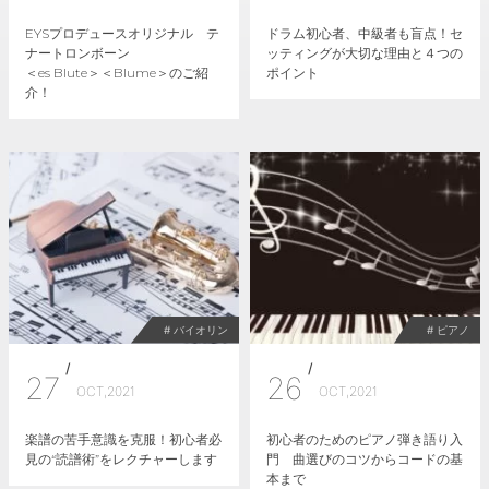
EYSプロデュースオリジナル テ
ドラム初心者、中級者も盲点！セ
ナートロンボーン
ッティングが大切な理由と４つの
＜es Blute＞＜Blume＞のご紹
ポイント
介！
# バイオリン
# ピアノ
/
/
27
26
OCT,2021
OCT,2021
楽譜の苦手意識を克服！初心者必
初心者のためのピアノ弾き語り入
見の“読譜術”をレクチャーします
門 曲選びのコツからコードの基
本まで