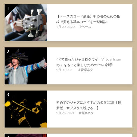
1
【ベースのコード講座】初心者のための指
板で覚える基本コードを一挙解説
4月 29, 2020
#ベース
2
4Kで甦ったジャミロクワイ「Virtual Insan
ity」をもっと楽しむための5つの雑学
9月 10, 2021
#音楽ネタ
3
初めてのジャズにおすすめの名盤20選【最
新版・サブスクで聴ける！】
9月 24, 2021
#音楽ネタ