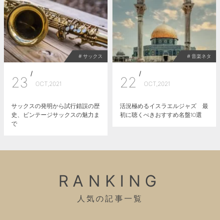
# サックス
# 音楽ネタ
/
/
23
22
OCT,2021
OCT,2021
サックスの発明から試行錯誤の歴
活況極めるイスラエルジャズ 最
史、ビンテージサックスの魅力ま
初に聴くべきおすすめ名盤10選
で
RANKING
人気の記事一覧