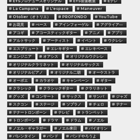
# EYSプロデュースオリジナル
# EYS音楽教室
# Eテレ
# La Campana
# L’espace
# Maneuver
# Otolier（オトリエ）
# PROFONDO
# YouTube
# お花見
# べース
# アインフォーゲル
# アグライア―
# アコギ
# アコースティックギター
# アニメ
# アプリ
# アルトサック
# アーティスト
# イベント
# ウクレレ
# エスブリュート
# エレキギター
# エレキベース
# エンジニア
# オアシス
# オリジナルウクレレ
# オリジナルクラリネット
# オリジナルサックス
# オリジナルピアノ
# オリジナル二胡
# オーケストラ
# オーボエ
# カラオケ
# キャンペーン
# ギター
# クラシック
# クラシックギター
# クラリネット
# グッズ
# コンサート
# サックス
# サンバ
# ジャズ
# スクコン
# ステージ
# ソプラノ
# チェロ
# テナー
# テナートロンボーン
# テレビ
# トランペット
# トロンボーン
# ドラマ
# ドラム
# ノエル
# ノエル・ギャラガー
# ノエル来日
# バイオリン
# バレンタイン
# バンド
# バンドやろうよ