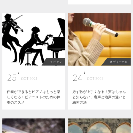
# ピアノ
# ヴォーカル
/
/
25
24
OCT,2021
OCT,2021
伴奏ができるとピアノはもっと楽
必ず歌が上手くなる！実はちゃん
しくなる！ピアニストのための伴
と知らない、裏声と地声の違いと
奏のススメ
練習方法