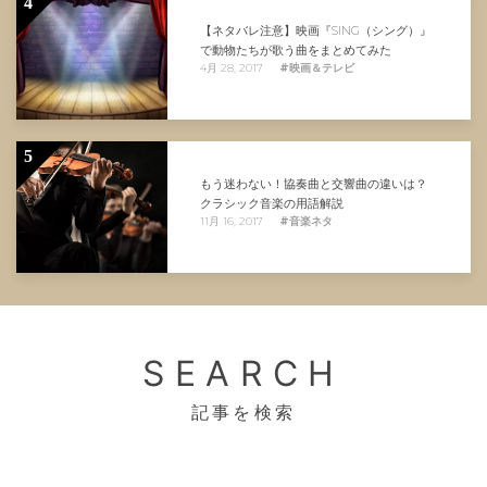
4
【ネタバレ注意】映画『SING（シング）』
で動物たちが歌う曲をまとめてみた
4月 28, 2017
#映画＆テレビ
5
もう迷わない！協奏曲と交響曲の違いは？
クラシック音楽の用語解説
11月 16, 2017
#音楽ネタ
SEARCH
記事を検索