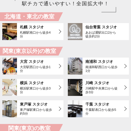
駅チカで通いやすい！全国拡大中！
北海道・東北の教室
札幌 スタジオ
仙台青葉 スタジオ
札幌駅南口から徒歩4
あおば通駅出口2から
分
徒歩約2分
関東(東京以外)の教室
大宮 スタジオ
南浦和 スタジオ
大宮駅西口から徒歩1
南浦和駅西口から徒歩
分
1分
横浜 スタジオ
川崎 スタジオ
横浜駅東口から徒歩3
川崎駅中央東口から徒
分
歩3分
東戸塚 スタジオ
千葉 スタジオ
東戸塚駅東口から徒歩
千葉駅表口から徒歩5
約5分
分
関東(東京)の教室