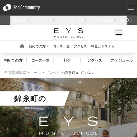
初めての方
コース一覧
料金
アクセス
スケジュール
EYS音楽教室
コース
ゴスペル
錦糸町 x ゴスペル
錦糸町
の