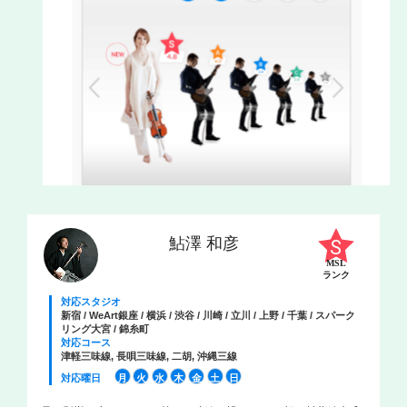
鮎澤 和彦
MSL
ランク
対応スタジオ
新宿 / WeArt銀座 / 横浜 / 渋谷 / 川崎 / 立川 / 上野 / 千葉 / スパーク
リング大宮 / 錦糸町
対応コース
津軽三味線, 長唄三味線, 二胡, 沖縄三線
対応曜日
月
火
水
木
金
土
日