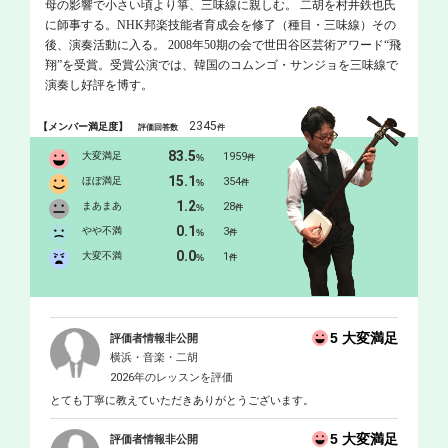
母の影響で小さい頃より箏、三味線に親しむ。 二胡を村井鉄也氏
に師事する。NHK邦楽技能者育成会を修了（種目・三味線）その
後、演奏活動に入る。 2008年50期の会で世田谷区芸術アワード“飛
翔”を受賞。受賞公演では、韓国のコムンゴ・サンジョを三味線で
演奏し好評を博す。
2345
【メンバー満足度】
評価回答数
件
83.5
大変満足
1959
%
件
15.1
ほぼ満足
354
%
件
1.2
まあまあ
28
%
件
0.1
やや不満
3
%
件
0.0
大変不満
1
%
件
5 大変満足
評価者情報非公開
横浜・音楽・二胡
2026年のレッスンを評価
とても丁寧に教えていただきありがとうございます。
5 大変満足
評価者情報非公開