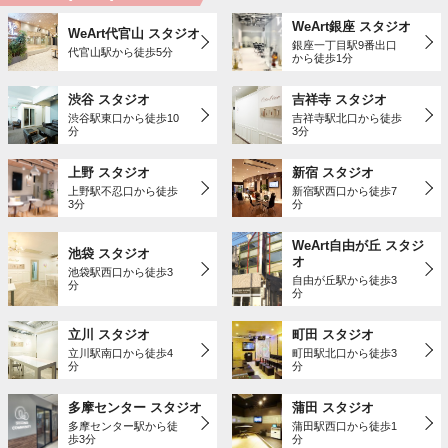
WeArt銀座 スタジオ
WeArt代官山 スタジオ
銀座一丁目駅9番出口
代官山駅から徒歩5分
から徒歩1分
渋谷 スタジオ
吉祥寺 スタジオ
渋谷駅東口から徒歩10
吉祥寺駅北口から徒歩
分
3分
上野 スタジオ
新宿 スタジオ
上野駅不忍口から徒歩
新宿駅西口から徒歩7
3分
分
WeArt自由が丘 スタジ
池袋 スタジオ
オ
池袋駅西口から徒歩3
自由が丘駅から徒歩3
分
分
立川 スタジオ
町田 スタジオ
立川駅南口から徒歩4
町田駅北口から徒歩3
分
分
多摩センター スタジオ
蒲田 スタジオ
多摩センター駅から徒
蒲田駅西口から徒歩1
歩3分
分