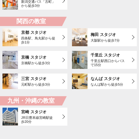
新潟交通バス「古町」
から徒歩3分
関西の教室
京都 スタジオ
梅田 スタジオ
四条駅、鳥丸駅から徒
大阪駅から徒歩7分
歩1分
千里丘 スタジオ
京橋 スタジオ
千里丘駅西口からバス
京橋駅から徒歩3分
で15分
三宮 スタジオ
なんば スタジオ
元町駅から徒歩3分
なんば駅から徒歩5分
九州・沖縄の教室
宮崎 スタジオ
JR日豊本線宮崎駅徒
歩20分