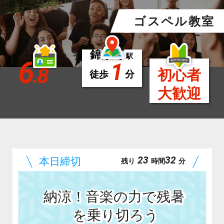
ゴスペル教室
錦糸町
駅
6
1
.8
初心者
徒歩
分
大歓迎
23
31
残り
時間
分
納涼！音楽の力で残暑
を乗り切ろう