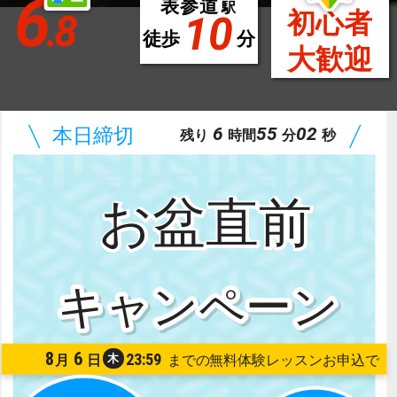
6
表参道
駅
.8
初心者
10
徒歩
分
大歓迎
6
55
01
残り
時間
分
秒
お盆直前
8
6
23:59
木
月
日