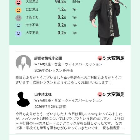
98.2
大変満足
554
%
件
中。
1.2
ほぼ満足
7
%
件
0.2
まあまあ
1
%
件
0.2
やや不満
1
%
件
0.2
大変不満
1
%
件
5 大変満足
評価者情報非公開
WeArt銀座・音楽・ヴォイスパーカッション
2026年のレッスンを評価
昨日もありがとうございました🙏✨発表会へのご対応もありがとうご
ざいます！次回レッスンもどうぞよろしくお願いいたします！
5 大変満足
山本瑛太様
WeArt銀座・音楽・ヴォイスパーカッション
2026年7月2日に評価
今日もありがとうございました！ 今日は新しいbeatをやってみました
が、ハイハット8連続についてはツツツツという音の出し方と、２行目
～４行目のbeatのスピードとテクニックが相当難しかったです。 なの
で家・学校でも練習を重ねながらやっていきたいです。 親も相当驚い
ていたのでもっと上手にやってみたいです！ ちなみに質問ですが、8
連続のハイハットはどうやったらうまく一音ずつしっかり出せます