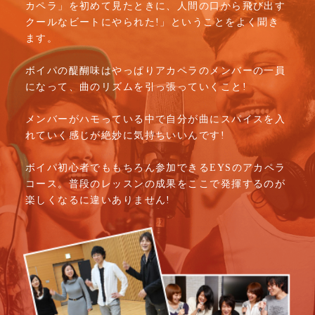
カペラ」を初めて見たときに、人間の口から飛び出す
クールなビートにやられた!」ということをよく聞き
ます。
ボイパの醍醐味はやっぱりアカペラのメンバーの一員
になって、曲のリズムを引っ張っていくこと!
メンバーがハモっている中で自分が曲にスパイスを入
れていく感じが絶妙に気持ちいいんです!
ボイパ初心者でももちろん参加できるEYSのアカペラ
コース。普段のレッスンの成果をここで発揮するのが
楽しくなるに違いありません!