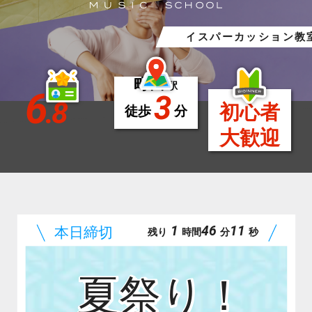
ボイスパーカッション教
町田
駅
6
3
.8
初心者
徒歩
分
大歓迎
1
46
09
残り
時間
分
秒
夏祭り！