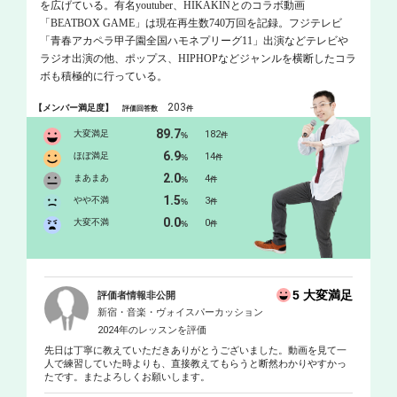
を広げている。有名youtuber、HIKAKINとのコラボ動画
「BEATBOX GAME」は現在再生数740万回を記録。フジテレビ
「青春アカペラ甲子園全国ハモネプリーグ11」出演などテレビや
ラジオ出演の他、ポップス、HIPHOPなどジャンルを横断したコラ
ボも積極的に行っている。
203
【メンバー満足度】
評価回答数
件
89.7
大変満足
182
%
件
6.9
ほぼ満足
14
%
件
2.0
まあまあ
4
%
件
1.5
やや不満
3
%
件
0.0
大変不満
0
%
件
5 大変満足
評価者情報非公開
新宿・音楽・ヴォイスパーカッション
2024年のレッスンを評価
先日は丁寧に教えていただきありがとうございました。動画を見て一
人で練習していた時よりも、直接教えてもらうと断然わかりやすかっ
たです。またよろしくお願いします。