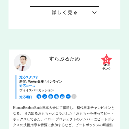
か？いい方法があったら次回に聞かせてほしいです。
すらぷるため
MSL
ランク
対応スタジオ
新宿 / WeArt銀座 / オンライン
対応コース
ヴォイスパーカッション
対応曜日
月
火
水
木
金
土
日
HumanBeatboxBattle日本大会にて優勝し、初代日本チャンピオンと
なる。 音の出るおもちゃとコラボした「おもちゃを使ってビート
ボックスしてみた」ハロー!プロジェクトのメンバーにビートボッ
クスの技術指導や音源に参加するなど、ビートボックスの可能性