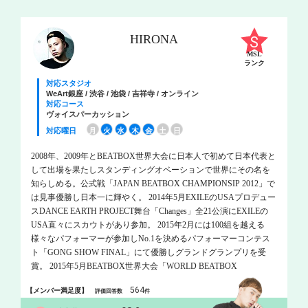
HIRONA
MSL
ランク
対応スタジオ
WeArt銀座 / 渋谷 / 池袋 / 吉祥寺 / オンライン
対応コース
ヴォイスパーカッション
対応曜日
月
火
水
木
金
土
日
2008年、2009年とBEATBOX世界大会に日本人で初めて日本代表と
して出場を果たしスタンディングオベーションで世界にその名を
知らしめる。公式戦「JAPAN BEATBOX CHAMPIONSIP 2012」で
は見事優勝し日本一に輝やく。 2014年5月EXILEのUSAプロデュー
スDANCE EARTH PROJECT舞台「Changes」全21公演にEXILEの
USA直々にスカウトがあり参加。 2015年2月には100組を越える
様々なパフォーマーが参加しNo.1を決めるパフォーマーコンテス
ト「GONG SHOW FINAL」にて優勝しグランドグランプリを受
賞。 2015年5月BEATBOX世界大会「WORLD BEATBOX
CHAMPIONSIP 2015」に日本代表として出場。 現在は様々なアー
564
【メンバー満足度】
評価回答数
件
ティストやパフォーマーとコラボレーションをしてBEATBOXの可
能性を追求している。 その他、TV、RADIO、メディアにて出演