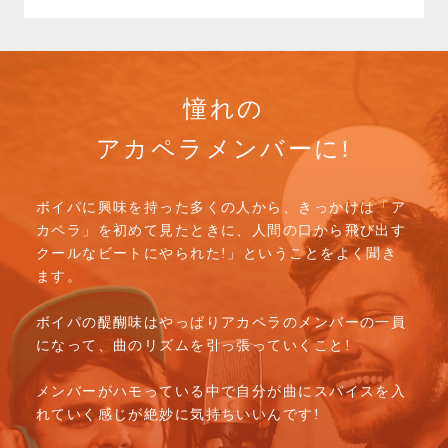
憧れの
アカペラメンバーに!
ボイパに興味を持った多くの人から、きっかけは「ア
カペラ」を初めて見たときに、人間の口から飛び出す
クールなビートにやられた!」ということをよく聞き
ます。
ボイパの醍醐味はやっぱりアカペラのメンバーの一員
になって、曲のリズムを引っ張っていくこと!
メンバーがハモっている中で自分が曲にスパイスを入
れていく感じが絶妙に気持ちいいんです!