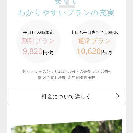
安くて
わかりやすいプランの充実
平日12-22時限定
土日も平日夜も全日程OK
割引プラン
通常プラン
9,820
10,620
円/月
円/月
※ 個人レッスン：月2回✕55分 / 入会金：17,000円
※ 月会費1,000円永年割引適用時
料金について詳しく