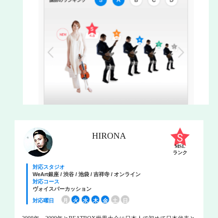
HIRONA
MSL
ランク
対応スタジオ
WeArt銀座 / 渋谷 / 池袋 / 吉祥寺 / オンライン
対応コース
ヴォイスパーカッション
対応曜日
月
火
水
木
金
土
日