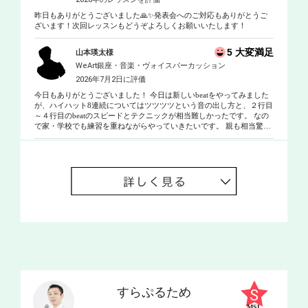
昨日もありがとうございました🙏✨発表会へのご対応もありがとうご
ざいます！次回レッスンもどうぞよろしくお願いいたします！
5 大変満足
山本瑛太様
WeArt銀座・音楽・ヴォイスパーカッション
2026年7月2日に評価
今日もありがとうございました！ 今日は新しいbeatをやってみました
が、ハイハット8連続についてはツツツツという音の出し方と、２行目
～４行目のbeatのスピードとテクニックが相当難しかったです。 なの
で家・学校でも練習を重ねながらやっていきたいです。 親も相当驚い
ていたのでもっと上手にやってみたいです！ ちなみに質問ですが、8
連続のハイハットはどうやったらうまく一音ずつしっかり出せます
か？いい方法があったら次回に聞かせてほしいです。
すらぷるため
MSL