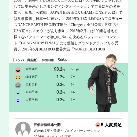
2008年、2009年とBEATBOX世界大会に日本人で初めて日本代表と
して出場を果たしスタンディングオベーションで世界にその名を
知らしめる。公式戦「JAPAN BEATBOX CHAMPIONSIP 2012」で
は見事優勝し日本一に輝やく。 2014年5月EXILEのUSAプロデュー
スDANCE EARTH PROJECT舞台「Changes」全21公演にEXILEの
USA直々にスカウトがあり参加。 2015年2月には100組を越える
様々なパフォーマーが参加しNo.1を決めるパフォーマーコンテス
ト「GONG SHOW FINAL」にて優勝しグランドグランプリを受
賞。 2015年5月BEATBOX世界大会「WORLD BEATBOX
CHAMPIONSIP 2015」に日本代表として出場。 現在は様々なアー
566
【メンバー満足度】
評価回答数
件
ティストやパフォーマーとコラボレーションをしてBEATBOXの可
能性を追求している。 その他、TV、RADIO、メディアにて出演
98.2
大変満足
556
%
件
中。
1.2
ほぼ満足
7
%
件
0.2
まあまあ
1
%
件
0.2
やや不満
1
%
件
0.2
大変不満
1
%
件
5 大変満足
評価者情報非公開
WeArt銀座・音楽・ヴォイスパーカッション
2026年のレッスンを評価