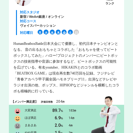
ランク
対応スタジオ
新宿 / WeArt銀座 / オンライン
対応コース
ヴォイスパーカッション
対応曜日
月
火
水
木
金
土
日
HumanBeatboxBattle日本大会にて優勝し、初代日本チャンピオンと
なる。 音の出るおもちゃとコラボした「おもちゃを使ってビート
ボックスしてみた」ハロー!プロジェクトのメンバーにビートボッ
クスの技術指導や音源に参加するなど、ビートボックスの可能性
を広げている。有名youtuber、HIKAKINとのコラボ動画
「BEATBOX GAME」は現在再生数740万回を記録。フジテレビ
「青春アカペラ甲子園全国ハモネプリーグ11」出演などテレビや
ラジオ出演の他、ポップス、HIPHOPなどジャンルを横断したコラ
ボも積極的に行っている。
204
【メンバー満足度】
評価回答数
件
89.7
大変満足
183
%
件
6.9
ほぼ満足
14
%
件
2.0
まあまあ
4
%
件
1.5
やや不満
3