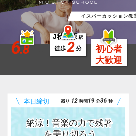
ボイスパーカッション教
J秋葉原
駅
6
2
.8
初心者
徒歩
分
大歓迎
12
19
34
残り
時間
分
秒
納涼！音楽の力で残暑
を乗り切ろう