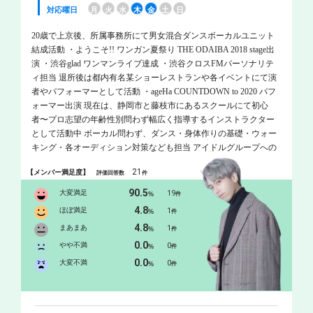
対応曜日
月
火
水
木
金
土
日
20歳で上京後、所属事務所にて男女混合ダンスボーカルユニット
結成活動 ・ようこそ!! ワンガン夏祭り THE ODAIBA 2018 stage出
演 ・渋谷glad ワンマンライブ達成 ・渋谷クロスFMパーソナリテ
ィ担当 退所後は都内有名某ショーレストランや各イベントにて演
者やパフォーマーとして活動 ・ageHa COUNTDOWN to 2020 パフ
ォーマー出演 現在は、静岡市と藤枝市にあるスクールにて初心
者〜プロ志望の年齢性別問わず幅広く指導するインストラクター
として活動中 ボーカル問わず、ダンス・身体作りの基礎・ウォー
キング・各オーディション対策なども担当 アイドルグループへの
ディレクションや演出も携わる
21
【メンバー満足度】
評価回答数
件
90.5
大変満足
19
%
件
4.8
ほぼ満足
1
%
件
4.8
まあまあ
1
%
件
0.0
やや不満
0
%
件
0.0
大変不満
0
%
件