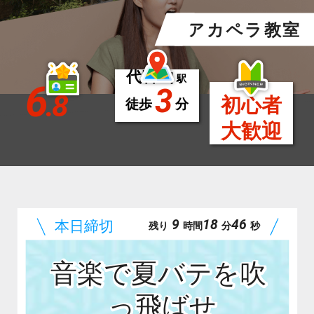
アカペラ教室
代官山
駅
6
3
.8
初心者
徒歩
分
大歓迎
9
18
45
残り
時間
分
秒
音楽で夏バテを吹
っ飛ばせ