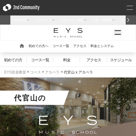
初めての方
コース一覧
料金
アクセス
スケジュール
EYS音楽教室
コース
アカペラ
代官山 x アカペラ
代官山
の