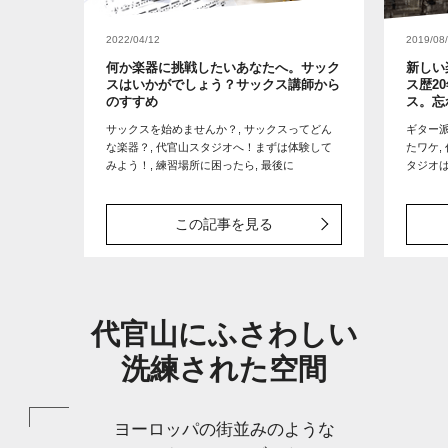
2022/04/12
2019/08
何か楽器に挑戦したいあなたへ。サック
新しい
スはいかがでしょう？サックス講師から
ス歴2
のすすめ
ス。忘
サックスを始めませんか？, サックスってどん
ギター
な楽器？, 代官山スタジオへ！まずは体験して
たワケ,
みよう！, 練習場所に困ったら, 最後に
タジオは
ン開始！
なこと
ほんと
この記事を見る
代官山にふさわしい
洗練された空間
ヨーロッパの街並みのような