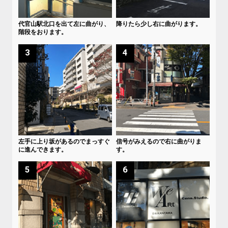
代官山駅北口を出て左に曲がり、
降りたら少し右に曲がります。
階段をおります。
3
4
左手に上り坂があるのでまっすぐ
信号がみえるので右に曲がりま
に進んできます。
す。
5
6