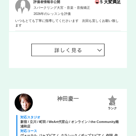
5 大変満足
評価者情報非公開
スパークリング大宮・音楽・音痴矯正
2026年のレッスンを評価
いつもとても丁寧に指導してくださいます 次回も宜しくお願い致し
ます
神田慶一
MSL
ランク
対応スタジオ
新宿 / 立川 / 町田 / WeArt代官山 / オンライン / the Community南
浦和店
対応コース
ヴォーカル, ジャズピアノ, クラシック／ポップスピアノ, 作詞, 作