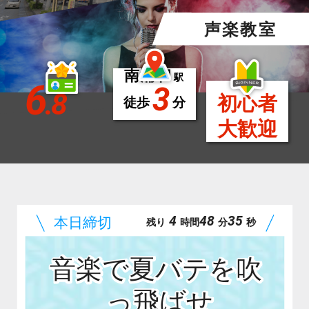
声楽教室
南浦和
駅
6
3
.8
初心者
徒歩
分
大歓迎
4
48
34
残り
時間
分
秒
音楽で夏バテを吹
っ飛ばせ