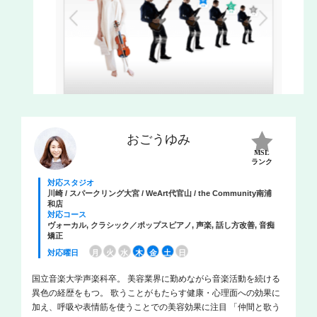
おごうゆみ
MSL
ランク
対応スタジオ
川崎 / スパークリング大宮 / WeArt代官山 / the Community南浦
和店
対応コース
ヴォーカル, クラシック／ポップスピアノ, 声楽, 話し方改善, 音痴
矯正
対応曜日
月
火
水
木
金
土
日
国立音楽大学声楽科卒。 美容業界に勤めながら音楽活動を続ける
異色の経歴をもつ。 歌うことがもたらす健康・心理面への効果に
加え、呼吸や表情筋を使うことでの美容効果に注目 「仲間と歌う