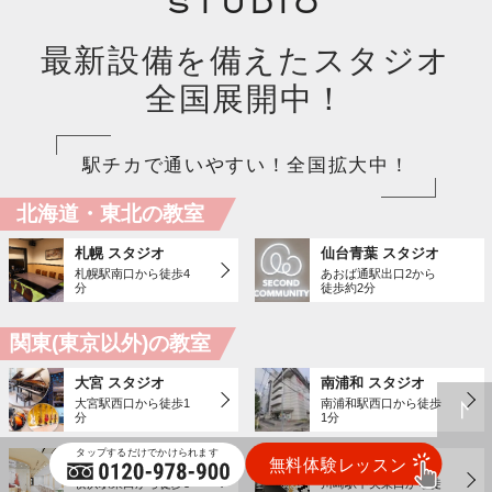
STUDIO
最新設備を備えたスタジオ
全国展開中！
駅チカで通いやすい！全国拡大中！
北海道・東北の教室
札幌 スタジオ
仙台青葉 スタジオ
札幌駅南口から徒歩4
あおば通駅出口2から
分
徒歩約2分
関東(東京以外)の教室
大宮 スタジオ
南浦和 スタジオ
大宮駅西口から徒歩1
南浦和駅西口から徒歩
分
1分
横浜 スタジオ
川崎 スタジオ
横浜駅東口から徒歩3
川崎駅中央東口から徒