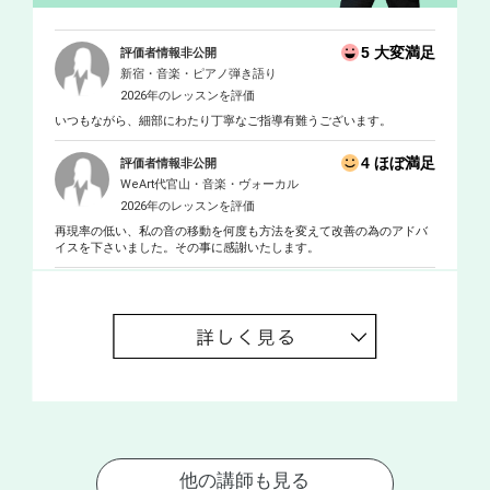
る。『僕は夢を見た、こんな満開の桜の樹の下で』(03年；東京文
化会館委嘱作品) では第１回佐川吉男音楽賞を受賞。翌年の『あさ
くさ天使』(04年)は東京文化会館委嘱作品として、江戸開府400年
5 大変満足
評価者情報非公開
記念事業として公開された。 指揮者としては青いサカナ団専属管
新宿・音楽・ピアノ弾き語り
弦楽団＜Orchestre du poisson bleu＞を率いて幅広い舞台公演を行っ
2026年のレッスンを評価
ている。その他にも『くるみ割り人形』(97年)で仙台フィルハーモ
いつもながら、細部にわたり丁寧なご指導有難うございます。
ニー管弦楽団、『白鳥の湖』(01年)で神奈川フィルハーモニー管弦
楽団、『外套』(03年)で東京フィルハーモニー交響楽団、『おさ
4 ほぼ満足
評価者情報非公開
ん』(04年)で東京都交響楽団、『日本オペラ絵巻』(06年)で東京シ
WeArt代官山・音楽・ヴォーカル
ティフィルハーモニック管弦楽団、『終わらない夏の王国』(09年)
2026年のレッスンを評価
でアンサンブル金沢などを指揮している。
再現率の低い、私の音の移動を何度も方法を変えて改善の為のアドバ
イスを下さいました。その事に感謝いたします。