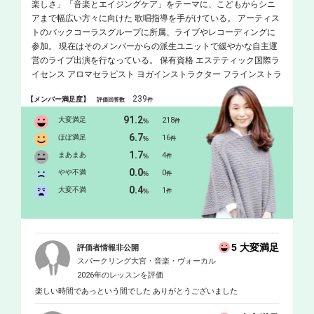
楽しさ」「音楽とエイジングケア」をテーマに、こどもからシニ
アまで幅広い方々に向けた 歌唱指導を手がけている。 アーティス
トのバックコーラスグループに所属、ライブやレコーディングに
参加。 現在はそのメンバーからの派生ユニットで緩やかな自主運
営のライブ出演を行なっている。 保有資格 エステティック国際ラ
イセンス アロマセラピスト ヨガインストラクター フラインストラ
クター 音楽健康指導士 介護士
239
【メンバー満足度】
評価回答数
件
91.2
大変満足
218
%
件
6.7
ほぼ満足
16
%
件
1.7
まあまあ
4
%
件
0.0
やや不満
0
%
件
0.4
大変不満
1
%
件
5 大変満足
評価者情報非公開
スパークリング大宮・音楽・ヴォーカル
2026年のレッスンを評価
楽しい時間であっという間でした ありがとうございました