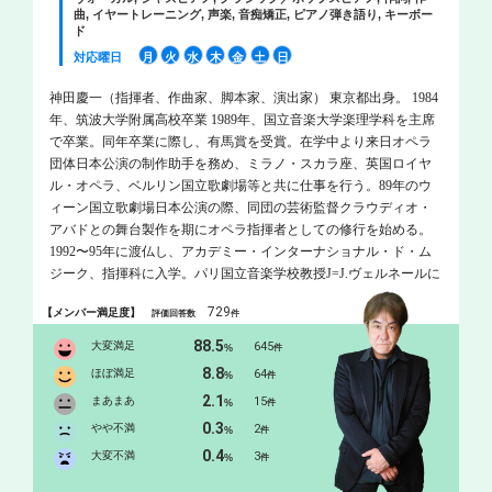
曲, イヤートレーニング, 声楽, 音痴矯正, ピアノ弾き語り, キーボー
ド
対応曜日
月
火
水
木
金
土
日
神田慶一（指揮者、作曲家、脚本家、演出家） 東京都出身。 1984
年、筑波大学附属高校卒業 1989年、国立音楽大学楽理学科を主席
で卒業。同年卒業に際し、有馬賞を受賞。在学中より来日オペラ
団体日本公演の制作助手を務め、ミラノ・スカラ座、英国ロイヤ
ル・オペラ、ベルリン国立歌劇場等と共に仕事を行う。89年のウ
ィーン国立歌劇場日本公演の際、同団の芸術監督クラウディオ・
アバドとの舞台製作を期にオペラ指揮者としての修行を始める。
1992〜95年に渡仏し、アカデミー・インターナショナル・ド・ム
ジーク、指揮科に入学。パリ国立音楽学校教授J=J.ヴェルネールに
師事。同年、フランス国立オペラ・ド・ナンシーの音楽監督J.カル
729
【メンバー満足度】
評価回答数
件
テンバックに指揮法とオペラ劇場に於ける指揮活動を師事する。
1994〜95年には英国ロイヤル・バレエ・コヴェント・ガーデンの
88.5
大変満足
645
%
件
音楽監督B.ワーズワースにバレエ音楽指揮法を師事し、幅広く舞
8.8
ほぼ満足
64
%
件
台音楽に研鑽を積む。 1989年に一般への舞台活動の普及と日本音
2.1
まあまあ
15
%
件
楽文化の活性化をテーマに＜国立オペラ・カンパニー 青いサカ
0.3
ナ団＞を結成し、現在まで同団の芸術監督、主席指揮者を務めて
やや不満
2
%
件
いる。 オペラ作品の作曲としては、『銀河鉄道』(94年)から『オ
0.4
大変不満
3
%
件
ムニペトラ』(2024年)までに22作のオリジナル歌劇を発表してい