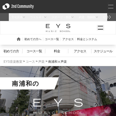
初めての方
コース一覧
料金
アクセス
スケジュール
EYS音楽教室
コース
声楽
南浦和 x 声楽
南浦和
の