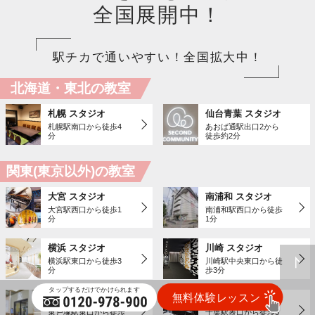
全国展開中！
駅チカで通いやすい！全国拡大中！
北海道・東北の教室
札幌 スタジオ
仙台青葉 スタジオ
札幌駅南口から徒歩4
あおば通駅出口2から
分
徒歩約2分
関東(東京以外)の教室
大宮 スタジオ
南浦和 スタジオ
大宮駅西口から徒歩1
南浦和駅西口から徒歩
分
1分
横浜 スタジオ
川崎 スタジオ
横浜駅東口から徒歩3
川崎駅中央東口から徒
分
歩3分
東戸塚 スタジオ
千葉 スタジオ
東戸塚駅東口から徒歩
千葉駅表口から徒歩5