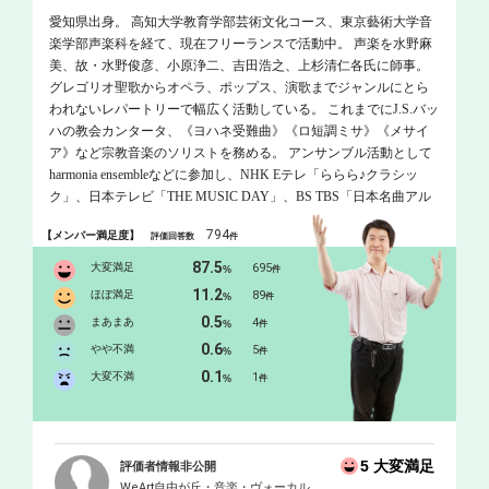
愛知県出身。 高知大学教育学部芸術文化コース、東京藝術大学音
楽学部声楽科を経て、現在フリーランスで活動中。 声楽を水野麻
美、故・水野俊彦、小原浄二、吉田浩之、上杉清仁各氏に師事。
グレゴリオ聖歌からオペラ、ポップス、演歌までジャンルにとら
われないレパートリーで幅広く活動している。 これまでにJ.S.バッ
ハの教会カンタータ、《ヨハネ受難曲》《ロ短調ミサ》《メサイ
ア》など宗教音楽のソリストを務める。 アンサンブル活動として
harmonia ensembleなどに参加し、NHK Eテレ「ららら♪クラシッ
ク」、日本テレビ「THE MUSIC DAY」、BS TBS「日本名曲アル
バム」等のテレビ出演をしている。 また音楽普及活動として親子
794
【メンバー満足度】
評価回答数
件
のための演奏会や指導なども積極的に行なっており、指導は初心
者からプロ、幅広い年代の受講者から好評を得ている。
87.5
大変満足
695
%
件
11.2
ほぼ満足
89
%
件
0.5
まあまあ
4
%
件
0.6
やや不満
5
%
件
0.1
大変不満
1
%
件
5 大変満足
評価者情報非公開
WeArt自由が丘・音楽・ヴォーカル