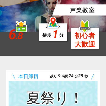
声楽教室
大宮
駅
6
1
.8
初心者
徒歩
分
大歓迎
9
24
27
残り
時間
分
秒
夏祭り！