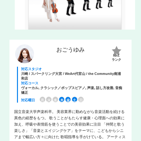
おごうゆみ
MSL
ランク
対応スタジオ
川崎 / スパークリング大宮 / WeArt代官山 / the Community南浦
和店
対応コース
ヴォーカル, クラシック／ポップスピアノ, 声楽, 話し方改善, 音痴
矯正
対応曜日
月
火
水
木
金
土
日
国立音楽大学声楽科卒。 美容業界に勤めながら音楽活動を続ける
異色の経歴をもつ。 歌うことがもたらす健康・心理面への効果に
加え、呼吸や表情筋を使うことでの美容効果に注目 「仲間と歌う
楽しさ」「音楽とエイジングケア」をテーマに、こどもからシニ
アまで幅広い方々に向けた 歌唱指導を手がけている。 アーティス