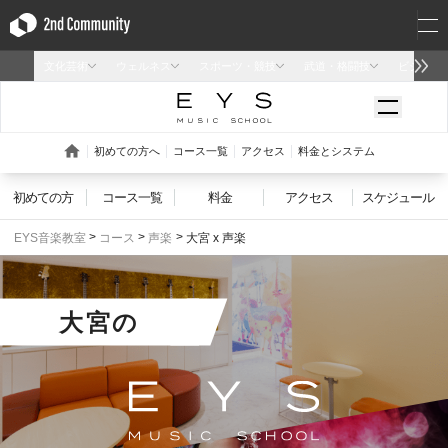
初めての方
コース一覧
料金
アクセス
スケジュール
EYS音楽教室
コース
声楽
大宮 x 声楽
大宮
の