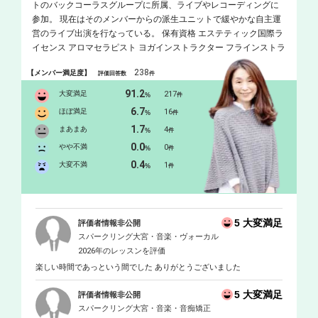
トのバックコーラスグループに所属、ライブやレコーディングに
参加。 現在はそのメンバーからの派生ユニットで緩やかな自主運
営のライブ出演を行なっている。 保有資格 エステティック国際ラ
イセンス アロマセラピスト ヨガインストラクター フラインストラ
クター 音楽健康指導士 介護士
238
【メンバー満足度】
評価回答数
件
91.2
大変満足
217
%
件
6.7
ほぼ満足
16
%
件
1.7
まあまあ
4
%
件
0.0
やや不満
0
%
件
0.4
大変不満
1
%
件
5 大変満足
評価者情報非公開
スパークリング大宮・音楽・ヴォーカル
2026年のレッスンを評価
楽しい時間であっという間でした ありがとうございました
5 大変満足
評価者情報非公開
スパークリング大宮・音楽・音痴矯正