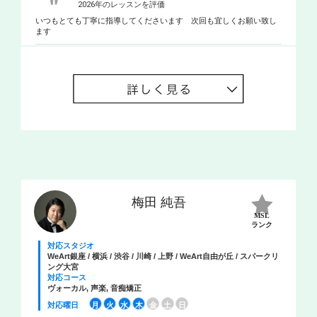
2026年のレッスンを評価
いつもとても丁寧に指導してくださいます 次回も宜しくお願い致し
ます
梅田 純吾
MSL
ランク
対応スタジオ
WeArt銀座 / 横浜 / 渋谷 / 川崎 / 上野 / WeArt自由が丘 / スパークリ
ング大宮
対応コース
ヴォーカル, 声楽, 音痴矯正
対応曜日
月
火
水
木
金
土
日