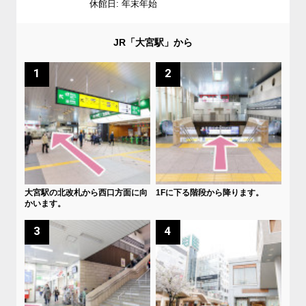
休館日: 年末年始
JR「大宮駅」から
1
2
大宮駅の北改札から西口方面に向
1Fに下る階段から降ります。
かいます。
3
4