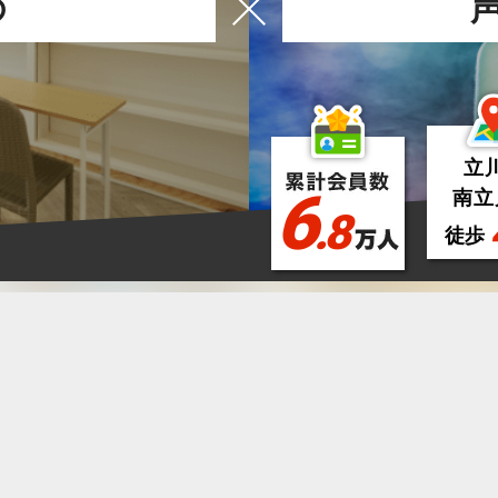
の
立
6
南立
.8
徒歩