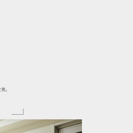
な光。
。