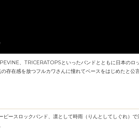
RAPEVINE、TRICERATOPSといったバンドとともに日本
点の存在感を放つフルカワさんに憧れてベースをはじめたと公
スリーピースロックバンド、凛として時雨（りんとしてしぐれ）
。