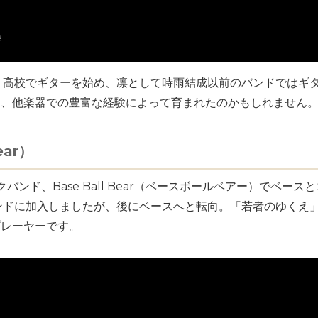
、高校でギターを始め、凛として時雨結成以前のバンドではギ
は、他楽器での豊富な経験によって育まれたのかもしれません
ear）
バンド、Base Ball Bear（ベースボールベアー）でベー
ンドに加入しましたが、後にベースへと転向。「若者のゆくえ
プレーヤーです。