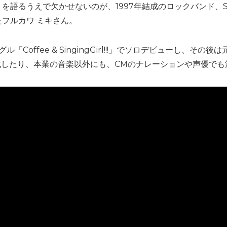
を語るうえで欠かせないのが、1997年結成のロックバンド、S
フルカワ ミキさん。
Coffee & SingingGirl!!!」でソロデビューし、その後
成したり、本業の音楽以外にも、CMのナレーションや声優でも