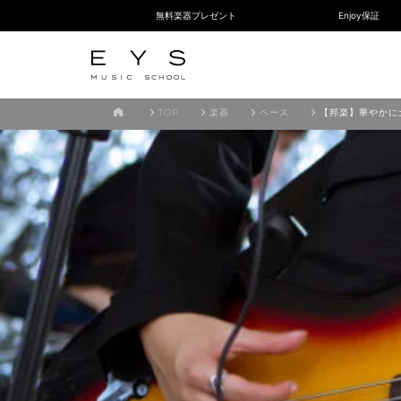
無料楽器プレゼント
Enjoy保証
TOP
楽器
ベース
【邦楽】華やかに土