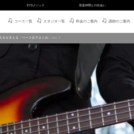
EYSメソッド
音楽仲間との出会い
コース一覧
スタジオ一覧
料金のご案内
講師のご案内
台を支える「ベース女子まとめ」vol. 1