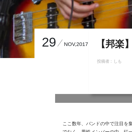
29
【邦楽】
NOV,2017
投稿者 :
しも
ここ数年、バンドの中で注目を集
でなく、男性メンバーの中、紅