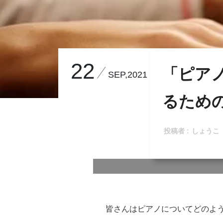
22
「ピア
SEP,2021
るため
投稿者 :
しょうこ
皆さんはピアノについてどのよ