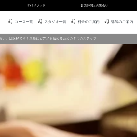
EYSメソッド
音楽仲間との出会い
コース一覧
スタジオ一覧
料金のご案内
講師のご案内
高い」は誤解です！気軽にピアノを始めるための７つのステップ