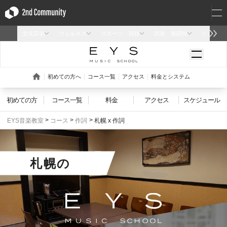
初めての方
コース一覧
料金
アクセス
スケジュール
EYS音楽教室
コース
作詞
札幌 x 作詞
札幌
の