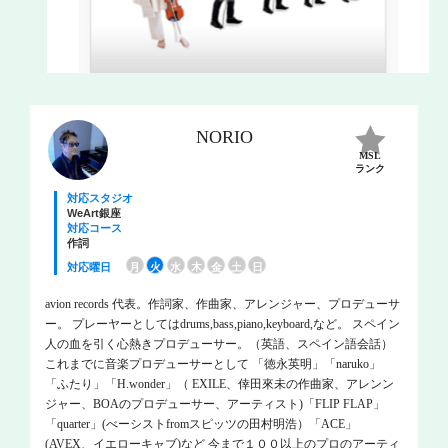
NORIO
MSL
ランク
対応スタジオ
WeArt銀座
対応コース
作詞
対応曜日
月
火
水
木
金
土
日
avion records 代表。作詞家、作曲家、アレンジャー、プロデューサ
ー。 プレーヤーとしてはdrums,bass,piano,keyboard,など。 スペイン
人の血を引く心熱きプロデューサー。（英語、スペイン語会話）
これまでに音楽プロデューサーとして 「徳永英明」「naruko」
「ふたり」「H.wonder」（ EXILE、倖田來未の作曲家、アレンン
ジャー、BOAのプロデューサー、アーティスト)「FLIP FLAP」
「quarter」(べーシストfromスピッツの田村明浩）「ACE」
(AVEX、イエローキャブ)など 今まで１００以上のプロのアーティ