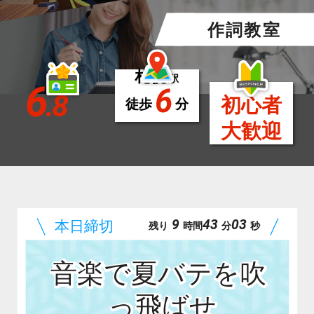
作詞教室
札幌
駅
6
6
.8
初心者
徒歩
分
大歓迎
9
43
02
残り
時間
分
秒
音楽で夏バテを吹
っ飛ばせ