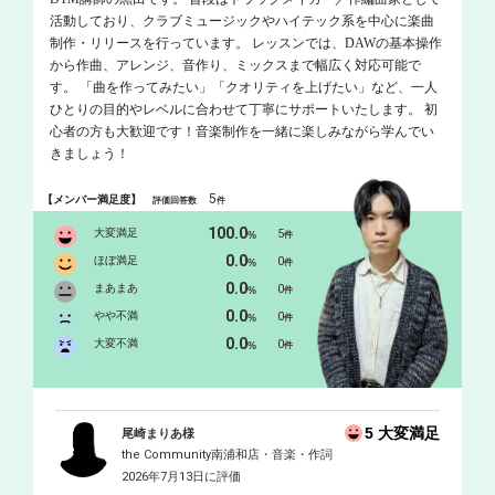
活動しており、クラブミュージックやハイテック系を中心に楽曲
制作・リリースを行っています。 レッスンでは、DAWの基本操作
から作曲、アレンジ、音作り、ミックスまで幅広く対応可能で
す。 「曲を作ってみたい」「クオリティを上げたい」など、一人
ひとりの目的やレベルに合わせて丁寧にサポートいたします。 初
心者の方も大歓迎です！音楽制作を一緒に楽しみながら学んでい
きましょう！
5
【メンバー満足度】
評価回答数
件
100.0
大変満足
5
%
件
0.0
ほぼ満足
0
%
件
0.0
まあまあ
0
%
件
0.0
やや不満
0
%
件
0.0
大変不満
0
%
件
5 大変満足
尾崎まりあ様
the Community南浦和店・音楽・作詞
2026年7月13日に評価