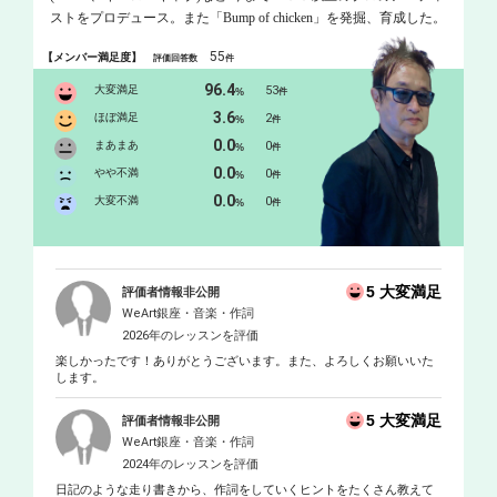
ストをプロデュース。また「Bump of chicken」を発掘、育成した。
NORIOがプロデュースする「ふたり」が全国各地のTOWER
55
【メンバー満足度】
評価回答数
件
RECORDS、HMV各店舗でウイークリー１位を獲得！フジテレビ
「テラスハウス」で挿入歌としてオンエア中。「ふたり」はアメ
96.4
大変満足
53
%
件
リカのMELEEとコラボ（MELEEは日本洋楽チャート１位獲得。
3.6
ほぼ満足
2
%
件
FUJI ROVCK FES出演）NORIOがプロデュースする「naruko」は
0.0
まあまあ
0
%
件
FUJI ROCK FESに出演、700万枚のヒットを持つアルゼンチンの
0.0
Los fabulosos cadillacsとプエルトリコで最も有名なシンガーMimi
やや不満
0
%
件
Mauraと共演、カバー曲発売。またアメリカでビルボード・ダンス
0.0
大変不満
0
%
件
チャート７位にチャートインしたDavid Longoriaのニューシングル
のremixを担当！韓国で１４週連続１位を獲得したダンスR&Bグル
ープ「コブギ」のremix、コラボ、そしてジャパンツアーをDJ,キー
ボーディストとして渋谷club asiaなどでサポート。中南米で最も有
5 大変満足
評価者情報非公開
名なロックバンド「Gandhi」のソングライティングに参加、ギタ
WeArt銀座・音楽・作詞
リストFederico Mirandaのソロアルバムのremixを担当、ジャパンツ
2026年のレッスンを評価
アーをDJ、キーボーディストとしてサポート。（Gandhiはコスタ
楽しかったです！ありがとうございます。また、よろしくお願いいた
リカのライブで8000人を動員）2011年東日本大震災の復興支援を
します。
きっかけに自身が主宰するavion recordsを正式に設立。どんなジャ
ンルのアーティストのプロデュースもこなす。 またNORIOの行な
5 大変満足
評価者情報非公開
う支援活動や音楽活動を通しての反戦活動について知った「U2」
WeArt銀座・音楽・作詞
のメンバーから コンサートに招待されbackstageでメンバー４人と
2024年のレッスンを評価
面会。 またテクノDJとしても渋谷club asiaなどで活動し、コスタリ
日記のような走り書きから、作詞をしていくヒントをたくさん教えて