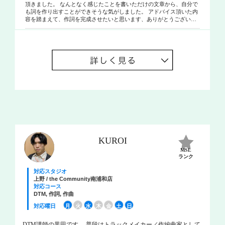
カのグラミー賞３回受賞グループ「EDITUS」とコラボレーショ
頂きました。 なんとなく感じたことを書いただけの文章から、自分で
も詞を作り出すことができそうな気がしました。 アドバイス頂いた内
ン。スペインのエレクトロユニット「Radical animal beat」とコラボ
容を踏まえて、作詞を完成させたいと思います、ありがとうございま
レーション。ロンドン在住のアルゼンチンのエレクトログループ
した。
「SHH」とコラボ。NORIO自身初ソロアルバムにこれらのコラボ
レーションを含み全世界リリースに向けて準備を進めている。ま
た２０１１年東日本大震災以来、「naruko」「ふたり」と共に、宮
城県、福島県などの支援活動、熊本地震被災地、西日本豪雨被災
地、また２０１９年発生した台風被災地で復興支援活動、東日本
大震災被災地支援を１２年間続けるなど現在も支援活動を続けて
いる。
KUROI
MSL
ランク
対応スタジオ
上野 / the Community南浦和店
対応コース
DTM, 作詞, 作曲
対応曜日
月
火
水
木
金
土
日
DTM講師の黒田です。 普段はトラックメイカー／作編曲家として