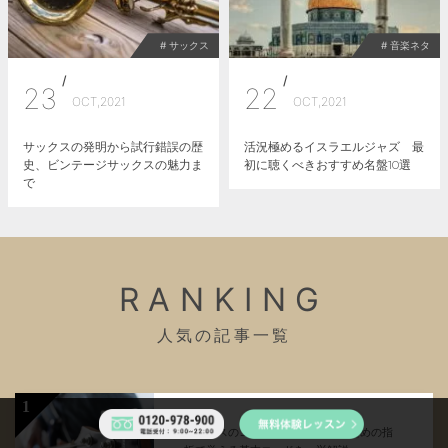
# サックス
# 音楽ネタ
/
/
23
22
OCT,2021
OCT,2021
サックスの発明から試行錯誤の歴
活況極めるイスラエルジャズ 最
史、ビンテージサックスの魅力ま
初に聴くべきおすすめ名盤10選
で
RANKING
人気の記事一覧
1
【ベースのコード講座】初心者のための指