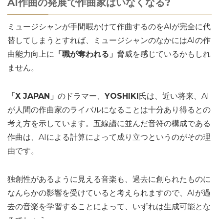
AI作曲の発展で作曲家はいなくなる?
ミュージシャンが手間暇かけて作曲するのをAIが完全に代
替してしまうとすれば、ミュージシャンのなかにはAIの作
曲能力向上に
「職が奪われる」
脅威を感じているかもしれ
ません。
「X JAPAN」
のドラマー、
YOSHIKI
氏は、近い将来、AI
が人間の作曲家のライバルになることは十分あり得るとの
考え方を示しています。五線譜に並んだ音符の構成である
作曲は、AIによる計算によって成り立つというのがその理
由です。
独創性があるように見える音楽も、過去に創られたものに
なんらかの影響を受けていると考えられますので、AIが過
去の音楽を学習することによって、いずれは生成可能とな