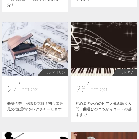
介！
# バイオリン
# ピアノ
/
/
27
26
OCT,2021
OCT,2021
楽譜の苦手意識を克服！初心者必
初心者のためのピアノ弾き語り入
見の“読譜術”をレクチャーします
門 曲選びのコツからコードの基
本まで