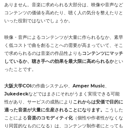
ありません。音楽に求められる大部分は、映像や音声など
コンテンツの価値を高めたり、聴く人の気分を整えたりと
いった役割ではないでしょうか。
映像・音声によるコンテンツが大量に作られるなか、素早
く低コストで曲を創ることへの需要が高まっていて、そこ
で求められるのは音楽の作品性よりも
コンテンツにマッチ
しているか、聴き手への効果を最大限に高められるか
とい
ったことです。
大阪大学COI
の作曲システムや、
Amper Music
、
Jukedeck
などではまさにそれがうまく実現できる可能
性があり、サービスの成熟により
これからは安価で目的に
適った音楽が大量に生産されることになります。
こうした
ことによる
音楽のコモディティ化
（個性や作者性がなくな
り同質的なものになる）は、コンテンツ制作者にとっても