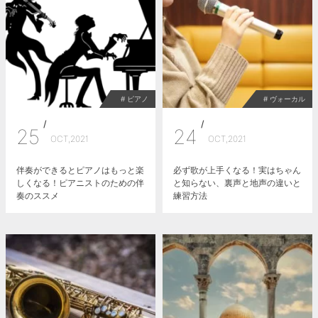
# ピアノ
# ヴォーカル
/
/
25
24
OCT,2021
OCT,2021
伴奏ができるとピアノはもっと楽
必ず歌が上手くなる！実はちゃん
しくなる！ピアニストのための伴
と知らない、裏声と地声の違いと
奏のススメ
練習方法