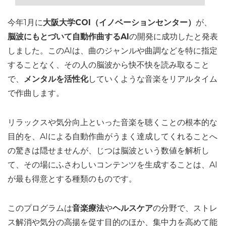
今年1月に
大阪大学COI（イノベーションセンター）
が、
脳波にもとづいて自動作曲するAI
の開発に成功したと発表
しました。このAIは、曲のジャンルや曲調などを特に指定
することなく、その人の脳波から快不快を読み取ること
で、
メンタルを活性化
していくような音楽をリアルタイム
で作曲します。
リラックスや気分向上といった音楽を聴くことの根本的な
目的を、AIによる自動作曲がうまく達成してくれることへ
の驚きは隠せませんが、じつは脳波という数値を解析し
て、その場にふさわしいコンテンツを生成することは、AI
が最も得意とする種類のものです。
このプログラムは
音楽療法
や
ヘルスケア
の分野で、ストレ
ス解消や気分の高揚を促す目的のほか、集中力を高めて能