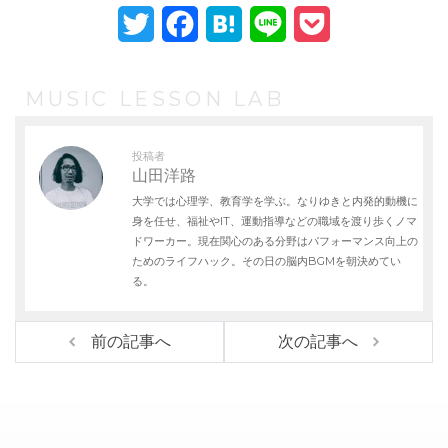
T
F
H
L
P
w
a
a
i
o
i
c
t
n
c
MUSIC LESSON LAB
t
e
e
e
k
投稿者
t
b
n
e
山田洋路
大学では心理学、教育学を学ぶ。なりゆきと内発的動機に
e
o
a
t
身を任せ、福祉やIT、運動指導などの職域を渡り歩くノマ
r
o
ドワーカー。現在関心のある分野はパフォーマンス向上の
ためのライフハック。その日の脳内BGMを朝決めてい
k
る。
前の記事へ
次の記事へ