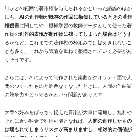
誰がどの範囲で著作権を与えられるかといった議論のほか
にも、
AIの創作物が既存の作品に類似しているときの著作
権侵害
に関してや、機械学習の教師データとして使った著
作物の
創作的表現が制作物に残ってしまった場合
はどうす
るかなど、これまでの著作権の枠組みでは捉えきれないこ
とも多く、これから議論を重ねて整備されていく必要があ
りそうです。
さらには、AIによって制作された楽曲がクオリティ面で人
間のつくったものと遜色なくなったときに、人間の作曲家
の競争力をどう守るかという問題があります。
大衆の好みをばっちり捉えた音楽が大量に流通し、無料や
それに近い料金で利用可能となれば、
人間の創作したもの
は埋もれてしまうリスクが高まりますし、相対的に価値が