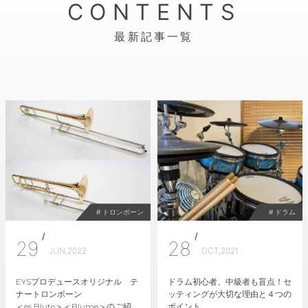
CONTENTS
最新記事一覧
# トロンボーン
# ドラム
/
/
29
28
JUN,2022
OCT,2021
EYSプロデュースオリジナル テ
ドラム初心者、中級者も盲点！セ
ナートロンボーン
ッティングが大切な理由と４つの
＜es Blute＞＜Blume＞のご紹
ポイント