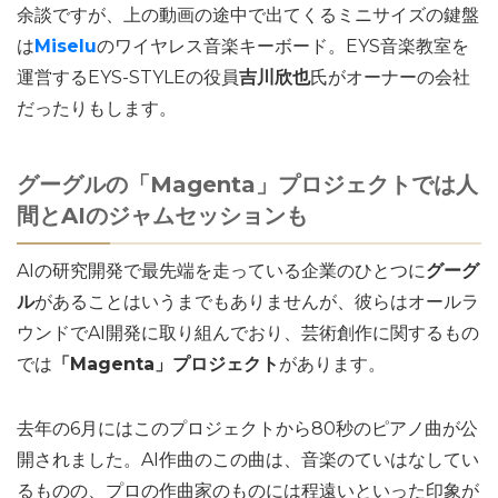
余談ですが、上の動画の途中で出てくるミニサイズの鍵盤
は
Miselu
のワイヤレス音楽キーボード。EYS音楽教室を
運営するEYS-STYLEの役員
吉川欣也
氏がオーナーの会社
だったりもします。
グーグルの「Magenta」プロジェクトでは人
間とAIのジャムセッションも
AIの研究開発で最先端を走っている企業のひとつに
グーグ
ル
があることはいうまでもありませんが、彼らはオールラ
ウンドでAI開発に取り組んでおり、芸術創作に関するもの
では
「Magenta」プロジェクト
があります。
去年の6月にはこのプロジェクトから80秒のピアノ曲が公
開されました。AI作曲のこの曲は、音楽のていはなしてい
るものの、プロの作曲家のものには程遠いといった印象が