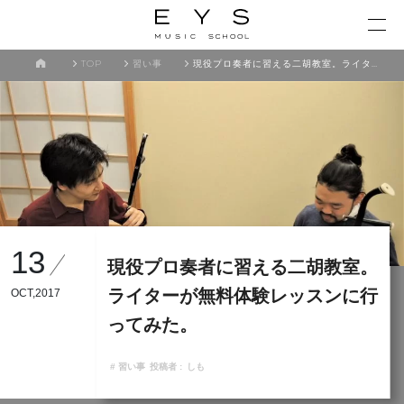
TOP
習い事
現役プロ奏者に習える二胡教室。ライターが無料体験レッスンに行ってみた。
13
現役プロ奏者に習える二胡教室。
ライターが無料体験レッスンに行
OCT,2017
ってみた。
# 習い事
投稿者 :
しも