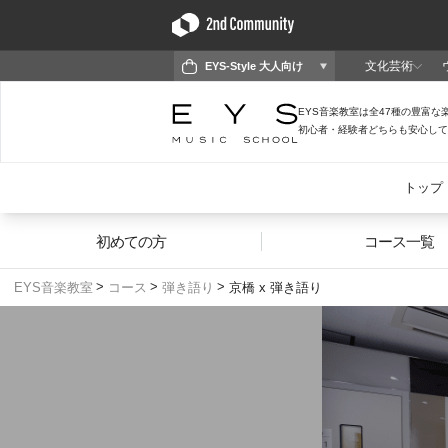
初めての方
コース一覧
EYS音楽教室
コース
弾き語り
京橋 x 弾き語り