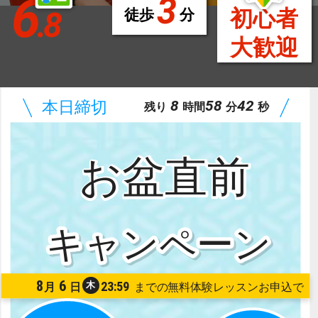
6
3
.8
初心者
徒歩
分
大歓迎
8
58
41
残り
時間
分
秒
お盆直前
8
6
23:59
木
月
日