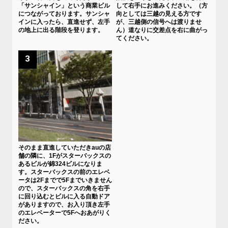
「サンシャイン」という商業ビル
して右手にお進みください。（方
につながっております。サンシャ
向としては三越の見える方です
インに入ったら、直進せず、左手
が、三越側の信号へは渡りませ
の地上に出る階段を登ります。
ん）道なりに交差点を右に曲がっ
てください。
3
そのまま直進していただきauの店
舗の隣に、1Fがスターバックスの
あるビルが錦324ビルになりま
す。スターバックスの前のエレベ
ータは2Fまでで5Fまでいきません
ので、スターバックスの角を右手
に回り込むとビルに入る自動ドア
がありますので、お入り頂き左手
のエレベーターで5Fへおあがりく
ださい。