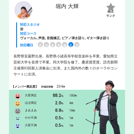
堀内 大輝
MSL
ランク
対応スタジオ
栄
対応コース
ヴォーカル, 声楽, 音痴矯正, ピアノ弾き語り, ギター弾き語り
対応曜日
月
火
水
木
金
土
日
長野県安曇野出身。長野県小諸高等学校音楽科を卒業。愛知県立
芸術大学を首席で卒業。同大学院を修了。桑原賞受賞。読売新聞
主催第83回新人演奏会に出演。また国内外の数々のオペラやコン
サートに出演。
204
【メンバー満足度】
評価回答数
件
88.2
大変満足
180
%
件
2.0
ほぼ満足
4
%
件
8.8
まあまあ
18
%
件
0.5
やや不満
1
%
件
0.5
大変不満
1
%
件