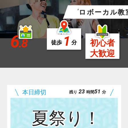
プロボーカル教
栄
駅
6
1
.8
初心者
徒歩
分
大歓迎
23
51
残り
時間
分
夏祭り！