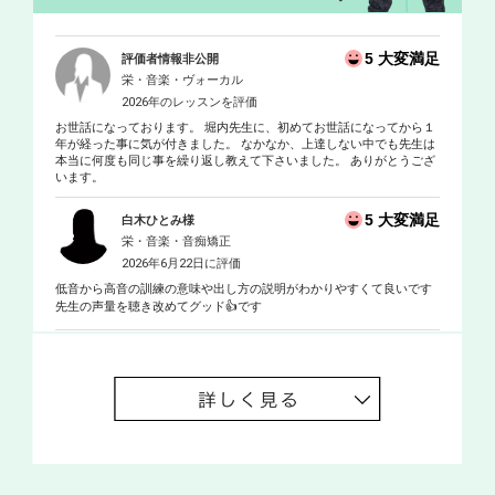
5 大変満足
評価者情報非公開
栄・音楽・ヴォーカル
2026年のレッスンを評価
お世話になっております。 堀内先生に、初めてお世話になってから１
年が経った事に気が付きました。 なかなか、上達しない中でも先生は
本当に何度も同じ事を繰り返し教えて下さいました。 ありがとうござ
います。
5 大変満足
白木ひとみ様
栄・音楽・音痴矯正
2026年6月22日に評価
低音から高音の訓練の意味や出し方の説明がわかりやすくて良いです
先生の声量を聴き改めてグッド👍です