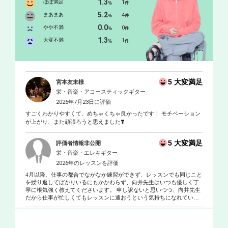
1.3
ほぼ満足
1
%
件
5.2
まあまあ
4
%
件
0.0
やや不満
0
%
件
1.3
大変不満
1
%
件
5 大変満足
宮本友未様
栄・音楽・アコースティックギター
2026年7月23日に評価
すごくわかりやすくて、めちゃくちゃ良かったです！ モチベーション
が上がり、また頑張ろうと思えました❣️
5 大変満足
評価者情報非公開
栄・音楽・エレキギター
2026年のレッスンを評価
4月以降、仕事の都合でなかなか練習ができず、レッスンでも同じこと
を繰り返してばかりいるにもかかわらず、向井先生はいつも優しく丁
寧に根気強く教えてくださいます。 申し訳ないと思いつつ、向井先生
だから仕事が忙しくてもレッスンに通おうという気持ちになれている
んだろうなと思っています。