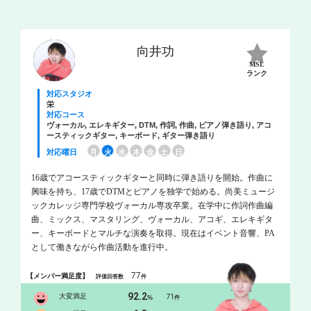
向井功
MSL
ランク
対応スタジオ
栄
対応コース
ヴォーカル, エレキギター, DTM, 作詞, 作曲, ピアノ弾き語り, アコ
ースティックギター, キーボード, ギター弾き語り
対応曜日
月
火
水
木
金
土
日
16歳でアコースティックギターと同時に弾き語りを開始。作曲に
興味を持ち、17歳でDTMとピアノを独学で始める。尚美ミュージ
ックカレッジ専門学校ヴォーカル専攻卒業。在学中に作詞作曲編
曲、ミックス、マスタリング、ヴォーカル、アコギ、エレキギタ
ー、キーボードとマルチな演奏を取得。現在はイベント音響、PA
として働きながら作曲活動を進行中。
77
【メンバー満足度】
評価回答数
件
92.2
大変満足
71
%
件